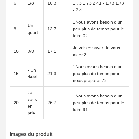
6
1/8
10.3
1.73 1.73 2.41 - 1.73 1.73
- 2.41
1Nous avons besoin d'un
Un
8
13.7
peu plus de temps pour le
quart
faire.02
Je vais essayer de vous
10
3/8
17.1
aider.2
1Nous avons besoin d'un
- Un
15
21.3
peu plus de temps pour
demi
nous préparer.73
Je
1Nous avons besoin d'un
vous
20
26.7
peu plus de temps pour le
en
faire.91
prie.
Images du produit