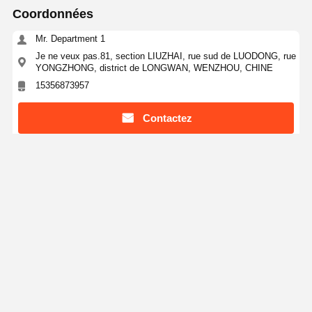
Coordonnées
Mr. Department 1
Je ne veux pas.81, section LIUZHAI, rue sud de LUODONG, rue
YONGZHONG, district de LONGWAN, WENZHOU, CHINE
15356873957
Contactez
Sch5-SCH160 raccords soudés à l'arrière en
acier inoxydable réducteur concentrique
Continuer