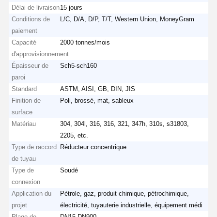
Délai de livraison
15 jours
Conditions de
L/C, D/A, D/P, T/T, Western Union, MoneyGram
paiement
Capacité
2000 tonnes/mois
d'approvisionnement
Épaisseur de
Sch5-sch160
paroi
Standard
ASTM, AISI, GB, DIN, JIS
Finition de
Poli, brossé, mat, sableux
surface
Matériau
304, 304l, 316, 316, 321, 347h, 310s, s31803,
2205, etc.
Type de raccord
Réducteur concentrique
de tuyau
Type de
Soudé
connexion
Application du
Pétrole, gaz, produit chimique, pétrochimique,
projet
électricité, tuyauterie industrielle, équipement médi
Plage de
DN15-DN900