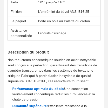
Taille
1/2 " jusqu'à 110"
Tuyaux sans couture d'acier inoxydable
Finition
L'extrémité du bével ANSI B16.25
Garnitures de tuyau sanitaire d'acier inoxydable
Le paquet
Boîte en bois ou Palette ou carton
TUBE DE BA
Assistance
Produits d'usinage
personnalisée
Tuyaux soudés d'acier inoxydable
Feuille de bobine d'acier inoxydable
Description du produit
Nos réducteurs concentriques soudés en acier inoxydable
sont conçus à la perfection, garantissant des transitions de
diamètre transparentes dans les systèmes de tuyauterie
critiques.Fabriqué à partir d'acier inoxydable de qualité
supérieure 304/316/316L, ces réducteurs fournissent:
Performance optimale du débit:
Une conception
véritablement concentrique réduit les turbulences et la
chute de pression.
Durabilité supérieure:
Excellente résistance à la