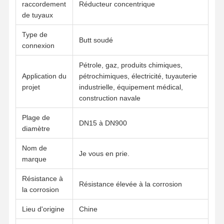
raccordement
Réducteur concentrique
de tuyaux
Type de
Visite D'usine
Contrôle De
Contact
Nouvelles
Butt soudé
La Qualité
connexion
Pétrole, gaz, produits chimiques,
Application du
pétrochimiques, électricité, tuyauterie
projet
industrielle, équipement médical,
construction navale
Tous Les Cas
Plage de
DN15 à DN900
diamètre
Pièces de raccordement pour tuyaux en acier inoxydable
Nom de
Pièces de raccordement de tuyaux à vis en acier inoxydable
Je vous en prie.
marque
Garnitures de tuyau forgées d'acier inoxydable
Résistance à
Résistance élevée à la corrosion
la corrosion
Brides d'acier inoxydable
Lieu d'origine
Chine
soupape en acier inoxydable