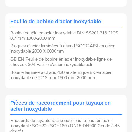
normes mondiales les plus élevées.
Tuyaux sans couture d'acier inoxydable
Marketing Omni-canal Intégré
YuHao dispose d'une équipe de vente professionnelle dotée
Garnitures de tuyau sanitaire d'acier inoxydable
Feuille de bobine d'acier inoxydable
d'une grande perspicacité du marché et de stratégies
innovantes. En exploitant la puissance de l'économie numérique,
nous avons construit un solide réseau de marketing omni-canal
TUBE DE BA
Bobine de tôle en acier inoxydable DIN SS201 316 310S
qui relie les plateformes en ligne et hors ligne. Cela nous permet
0,7 mm 1000-2000 mm
de :
• Lier directement des produits de qualité aux consommateurs
Tuyaux soudés d'acier inoxydable
Plaques d'acier laminées à chaud SGCC AISI en acier
• Nous développer continuellement sur de nouveaux marchés
inoxydable 2000 X 6000mm
Feuille de bobine d'acier inoxydable
GB EN Feuille de bobine en acier inoxydable ligne de
Logistique et Stockage Efficaces
cheveux 304 Feuille d'acier inoxydable poli
Notre centre de stockage de 10 000 mètres carrés abrite plus de
3 000 variétés de raccords de tuyauterie en acier inoxydable,
Bobine laminée à chaud 430 austénitique 8K en acier
avec plus de 800 tonnes de tuyaux en acier inoxydable en stock.
Cela garantit un traitement rapide des commandes 24 heures
inoxydable de 1219 mm 1500 mm 2000 mm
sur 24 et une livraison transparente pour répondre à vos
besoins.
Portée Mondiale
Pièces de raccordement pour tuyaux en
Les produits de YuHao ont été exportés vers plus de 20 pays et
régions du monde, desservant les marchés nationaux et
acier inoxydable
internationaux. Notre service complet à guichet unique garantit
que les exigences détaillées de chaque client sont satisfaites
avec précision.
Raccords de tuyauterie à souder bout à bout en acier
inoxydable SCH20s-SCH160s DN15-DN900 Coude à 45
degrés