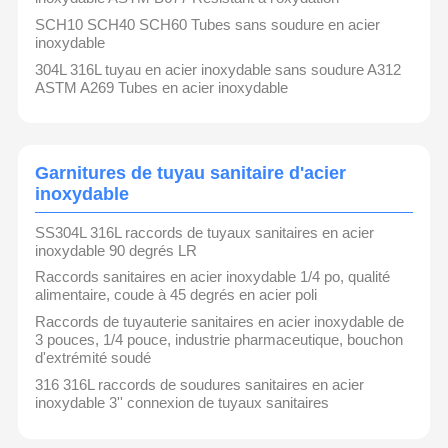
SCH10 SCH40 SCH60 Tubes sans soudure en acier
inoxydable
304L 316L tuyau en acier inoxydable sans soudure A312
ASTM A269 Tubes en acier inoxydable
Garnitures de tuyau sanitaire d'acier
inoxydable
SS304L 316L raccords de tuyaux sanitaires en acier
inoxydable 90 degrés LR
Raccords sanitaires en acier inoxydable 1/4 po, qualité
alimentaire, coude à 45 degrés en acier poli
Raccords de tuyauterie sanitaires en acier inoxydable de
3 pouces, 1/4 pouce, industrie pharmaceutique, bouchon
Yuhao Stainless Steel : Votre Partenaire de Confiance en
d'extrémité soudé
Raccords de Tuyauterie Industriels
316 316L raccords de soudures sanitaires en acier
Aperçu
Produits
Vidéos
A Propos De
Aperçu de l'Entreprise
inoxydable 3'' connexion de tuyaux sanitaires
Depuis sa création en 2018, YuHao Stainless Steel est resté
Nous
fermement attaché à son engagement envers l'excellence.
Aujourd'hui, nous sommes un fabricant spécialisé de raccords de
tuyauterie industriels, intégrant de manière transparente la