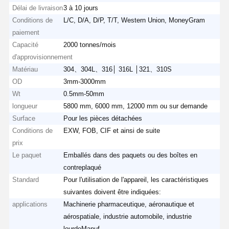
Délai de livraison
3 à 10 jours
Conditions de
L/C, D/A, D/P, T/T, Western Union, MoneyGram
paiement
Capacité
2000 tonnes/mois
d'approvisionnement
Matériau
304、304L、316│ 316L │321、310S
OD
3mm-3000mm
Wt
0.5mm-50mm
longueur
5800 mm, 6000 mm, 12000 mm ou sur demande
Surface
Pour les pièces détachées
Conditions de
EXW, FOB, CIF et ainsi de suite
prix
Le paquet
Emballés dans des paquets ou des boîtes en
contreplaqué
Standard
Pour l'utilisation de l'appareil, les caractéristiques
suivantes doivent être indiquées:
applications
Machinerie pharmaceutique, aéronautique et
aérospatiale, industrie automobile, industrie
lourdeManuf