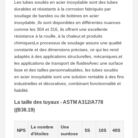
Les tubes soudés en acier inoxydable sont des tubes
Tuyaux sans couture d'acier inoxydable
durables et résistants à la corrosion fabriqués par
soudage de bandes ou de bobines en acier
Garnitures de tuyau sanitaire d'acier inoxydable
inoxydable.,Ils sont disponibles en différentes nuances
comme les 304 et 316, ils offrent une excellente
TUBE DE BA
résistance à la rouille, à la chaleur,et produits
chimiquesLe processus de soudage assure une qualité
Tuyaux soudés d'acier inoxydable
constante et des dimensions précises, ce qui les rend
adaptés à des applications structurelles, mécaniques,et
Feuille de bobine d'acier inoxydable
les applications de transport de fluidesAvec une surface
lisse et des tailles personnalisables, les tubes soudés
en acier inoxydable sont une solution rentable à des fins
industrielles et décoratives, combinant fonctionnalité et
fiabilité.
La taille des tuyaux - ASTM A312/A778
((B36.19)
Le nombre
Une
NPS
5S
10S
40S
d'étoiles
surdose