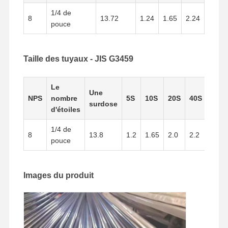
1/4 de
8
13.72
1.24
1.65
2.24
pouce
Taille des tuyaux - JIS G3459
Le
Une
NPS
nombre
5S
10S
20S
40S
surdose
d'étoiles
1/4 de
8
13.8
1.2
1.65
2.0
2.2
pouce
Images du produit