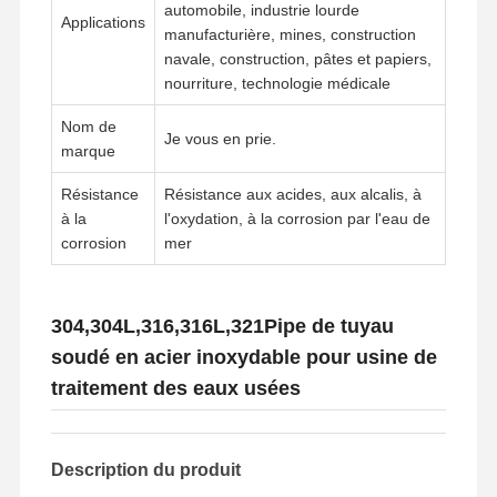
automobile, industrie lourde
Applications
manufacturière, mines, construction
navale, construction, pâtes et papiers,
Visite D'usine
Contrôle De
Contact
Nouvelles
nourriture, technologie médicale
La Qualité
Nom de
Je vous en prie.
marque
Résistance
Résistance aux acides, aux alcalis, à
à la
l'oxydation, à la corrosion par l'eau de
Tous Les Cas
corrosion
mer
Pièces de raccordement pour tuyaux en acier inoxydable
304,304L,316,316L,321Pipe de tuyau
Pièces de raccordement de tuyaux à vis en acier inoxydable
soudé en acier inoxydable pour usine de
Garnitures de tuyau forgées d'acier inoxydable
traitement des eaux usées
Brides d'acier inoxydable
Description du produit
soupape en acier inoxydable