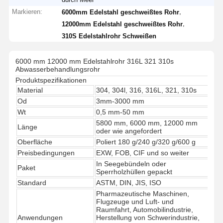
Markieren:
,
6000mm Edelstahl geschweißtes Rohr
,
12000mm Edelstahl geschweißtes Rohr
310S Edelstahlrohr Schweißen
6000 mm 12000 mm Edelstahlrohr 316L 321 310s
Abwasserbehandlungsrohr
Produktspezifikationen
Material
304, 304l, 316, 316L, 321, 310s
Od
3mm-3000 mm
Wt
0,5 mm-50 mm
5800 mm, 6000 mm, 12000 mm
Länge
oder wie angefordert
Oberfläche
Poliert 180 g/240 g/320 g/600 g
Preisbedingungen
EXW, FOB, CIF und so weiter
In Seegebündeln oder
Paket
Sperrholzhüllen gepackt
Standard
ASTM, DIN, JIS, ISO
Pharmazeutische Maschinen,
Flugzeuge und Luft- und
Raumfahrt, Automobilindustrie,
Anwendungen
Herstellung von Schwerindustrie,