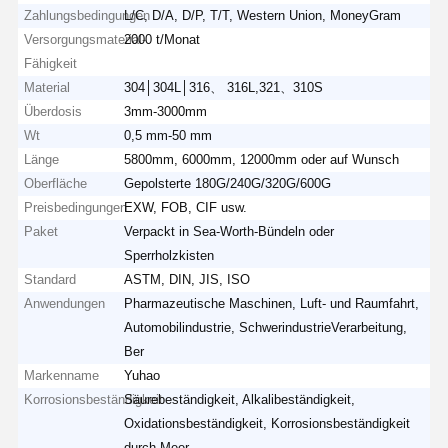
Zahlungsbedingungen
L/C, D/A, D/P, T/T, Western Union, MoneyGram
Versorgungsmaterial-
2000 t/Monat
Fähigkeit
Material
304│304L│316、 316L,321、310S
Überdosis
3mm-3000mm
Wt
0,5 mm-50 mm
Länge
5800mm, 6000mm, 12000mm oder auf Wunsch
Oberfläche
Gepolsterte 180G/240G/320G/600G
Preisbedingungen
EXW, FOB, CIF usw.
Paket
Verpackt in Sea-Worth-Bündeln oder
Sperrholzkisten
Standard
ASTM, DIN, JIS, ISO
Anwendungen
Pharmazeutische Maschinen, Luft- und Raumfahrt,
Automobilindustrie, SchwerindustrieVerarbeitung,
Ber
Markenname
Yuhao
Korrosionsbeständigkeit
Säurebeständigkeit, Alkalibeständigkeit,
Oxidationsbeständigkeit, Korrosionsbeständigkeit
durch Meer