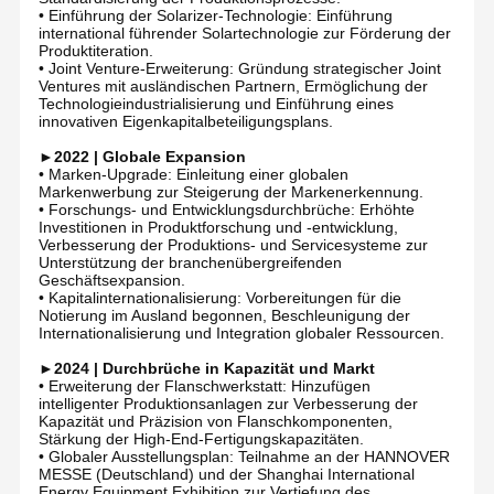
und Service unter einem Dach.
•​ Einführung der Solarizer-Technologie: Einführung
international führender Solartechnologie zur Förderung der
Strategische Lage und industrielle Ressourcen
Produktiteration.
In Longwan, Wenzhou, Chinas berühmter "Stahlstadt", nutzt
Fabrik Tour
Qualitätskont
Kontakt
Nachrichten
• ​Joint Venture-Erweiterung: Gründung strategischer Joint
Yuhao unvergleichliche industrielle Ressourcen, um hochwertige
Rolle
Ventures mit ausländischen Partnern, Ermöglichung der
Edelstahlprodukte zu liefern.
Technologieindustrialisierung und Einführung eines
¢Seichtlose Rohre aus Edelstahl
Rohrverbindungen aus Edelstahl
innovativen Eigenkapitalbeteiligungsplans.
Flächen aus Edelstahl
¢Rohr aus Edelstahl
►2022 | Globale Expansion
¢Rohrverbindungen aus rostfreiem Stahl
• ​Marken-Upgrade: Einleitung einer globalen
Rohrverbindungen aus rostfreiem Stahl
Markenwerbung zur Steigerung der Markenerkennung.
- Schweißrohre aus Edelstahl
• ​Forschungs- und Entwicklungsdurchbrüche: Erhöhte
Alle Fälle
¥Stahlfolie aus Edelstahl
Investitionen in Produktforschung und -entwicklung,
¥Rostfreies Stahlventil
Rohrverbindungen aus Edelstahl für sanitäre Zwecke
Verbesserung der Produktions- und Servicesysteme zur
Diese Produkte werden in Industriezweigen wie Öl, Pharma,
Unterstützung der branchenübergreifenden
Rohrverbindungen aus Edelstahl
Metallurgie, Chemie, Stromerzeugung und Wasseraufbereitung
Geschäftsexpansion.
weit verbreitet.
• Kapitalinternationalisierung: Vorbereitungen für die
Notierung im Ausland begonnen, Beschleunigung der
Rohrverbindungen aus rostfreiem Stahl
Internationalisierung und Integration globaler Ressourcen.
Qualitätssicherung und Zertifizierungen
Edelstahl geschmiedete Fitting
►2024 | Durchbrüche in Kapazität und Markt
Bei YuHao steht Qualität im Mittelpunkt unseres Handelns. Wir
• ​Erweiterung der Flanschwerkstatt: Hinzufügen
halten uns an das Qualitätsmanagementsystem ISO9001 und
besitzen renommierte Zertifizierungen, darunter:
intelligenter Produktionsanlagen zur Verbesserung der
Edelstahl-Flansche
¢TS Lizenz für die Herstellung von Spezialgeräten
Kapazität und Präzision von Flanschkomponenten,
EU-PED-Zertifizierung
Stärkung der High-End-Fertigungskapazitäten.
Jeder Prozess und jede Inspektion spiegelt unser unermüdliches
Ventile aus Edelstahl
• ​Globaler Ausstellungsplan: Teilnahme an der HANNOVER
Streben nach Perfektion wider, um sicherzustellen, dass unsere
MESSE (Deutschland) und der Shanghai International
Produkte den höchsten globalen Standards entsprechen.
Energy Equipment Exhibition zur Vertiefung des