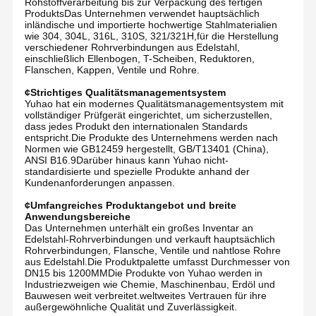
Rohstoffverarbeitung bis zur Verpackung des fertigen
ProduktsDas Unternehmen verwendet hauptsächlich
inländische und importierte hochwertige Stahlmaterialien
wie 304, 304L, 316L, 310S, 321/321H,für die Herstellung
verschiedener Rohrverbindungen aus Edelstahl,
einschließlich Ellenbogen, T-Scheiben, Reduktoren,
Flanschen, Kappen, Ventile und Rohre.
¢Strichtiges Qualitätsmanagementsystem
Yuhao hat ein modernes Qualitätsmanagementsystem mit
vollständiger Prüfgerät eingerichtet, um sicherzustellen,
dass jedes Produkt den internationalen Standards
entspricht.Die Produkte des Unternehmens werden nach
Normen wie GB12459 hergestellt, GB/T13401 (China),
ANSI B16.9Darüber hinaus kann Yuhao nicht-
standardisierte und spezielle Produkte anhand der
Kundenanforderungen anpassen.
¢Umfangreiches Produktangebot und breite
Anwendungsbereiche
Das Unternehmen unterhält ein großes Inventar an
Edelstahl-Rohrverbindungen und verkauft hauptsächlich
Rohrverbindungen, Flansche, Ventile und nahtlose Rohre
aus Edelstahl.Die Produktpalette umfasst Durchmesser von
DN15 bis 1200MMDie Produkte von Yuhao werden in
Industriezweigen wie Chemie, Maschinenbau, Erdöl und
Bauwesen weit verbreitet.weltweites Vertrauen für ihre
außergewöhnliche Qualität und Zuverlässigkeit.