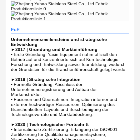
FuE
Unternehmensmeilensteine und strategische
Entwicklung
►2017 | Gründung und Markteinführung
• ​Erste Gründung: Yaxin Equipment nahm offiziell den
Betrieb auf und konzentrierte sich auf Kerntechnologie-
Forschung und -Entwicklung sowie Teambildung, wodurch
der Grundstein für die Branchenführerschaft gelegt wurde.
►2018 | Strategische Integration
• ​Formelle Gründung: Abschluss der
Unternehmensregistrierung und Aufbau der
Markenstruktur.
• ​Fusionen und Übernahmen: Integration interner und
externer hochwertiger Ressourcen, Optimierung des
Yuhao Edelstahl: Ihr vertrauenswürdiger Partner für
Branchenketten-Layouts und Beschleunigung der
Rohrverbindungen
Technologievorräte und Marktabdeckung.
Startseite
Produkte
Videos
Über Uns
Unternehmensübersicht
►2020 | Technologischer Fortschritt
Seit seiner Gründung im Jahr 2018 hat sich YuHao Stainless
•​ Internationale Zertifizierung: Erlangung der ISO9001-
Steel in seinem Engagement für Exzellenz festgehalten. Heute
Zertifizierung für Qualitätsmanagementsysteme,
sind wir ein spezialisierter Hersteller von industriellen
Rohrverbindungen,nahtlose Integration der Produktion, Vertrieb
Standardisierung der Produktionsprozesse.