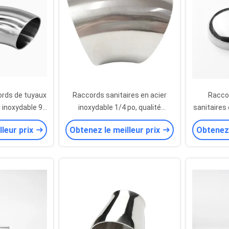
rds de tuyaux
Raccords sanitaires en acier
Raccor
r inoxydable 90
inoxydable 1/4 po, qualité
sanitaires 
 LR
alimentaire, coude à 45 degrés
3 pouces,
lleur prix
Obtenez le meilleur prix
Obtenez 
en acier poli
pharma
d'e