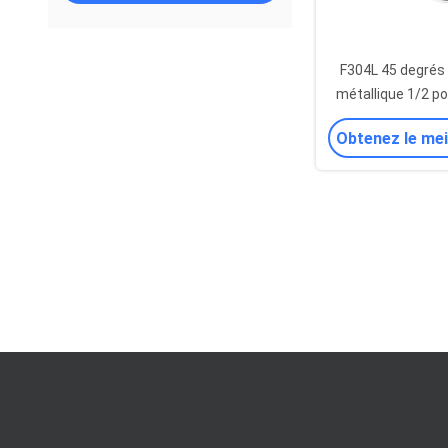
F304L 45 degrés 
métallique 1/2 po
alimentaire c
Obtenez le mei
sanita