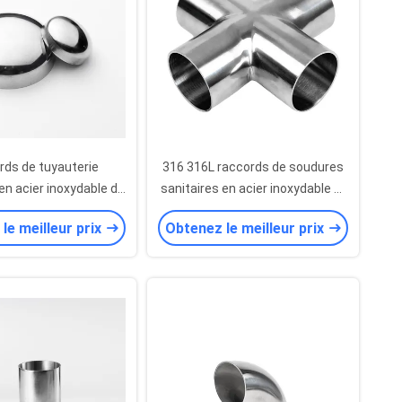
ds de tuyauterie
316 316L raccords de soudures
en acier inoxydable de
sanitaires en acier inoxydable 3''
 1/4 pouce, industrie
connexion de tuyaux sanitaires
le meilleur prix
Obtenez le meilleur prix
ceutique, bouchon
xtrémité soudé