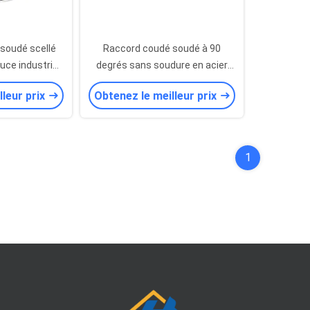
soudé scellé
Raccord coudé soudé à 90
uce industrie
degrés sans soudure en acier
oude tuyau
inoxydable sanitaire poli de
lleur prix
Obtenez le meilleur prix
ire
précision ASME
1