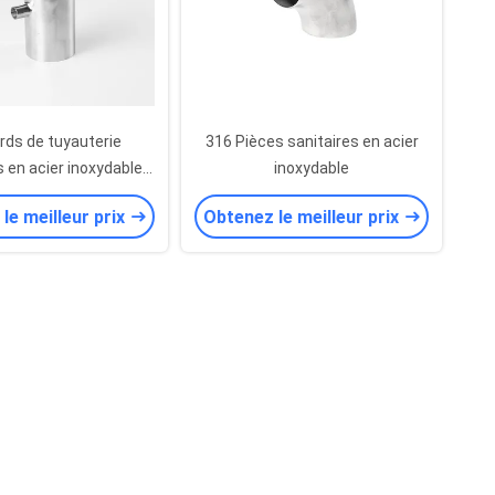
ds de tuyauterie
316 Pièces sanitaires en acier
s en acier inoxydable
inoxydable
our l'industrie des
le meilleur prix
Obtenez le meilleur prix
s, acier de qualité
aire, té réducteur