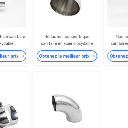
Pipe sanitaire
Réducteur concentrique
Raccor
oxydable
sanitaire en acier inoxydable
sanitaire
ogie SS
personnalisé 304 316, qualité
SS316L p
lleur prix
Obtenez le meilleur prix
Obtenez 
alimentaire
boisson
aliment