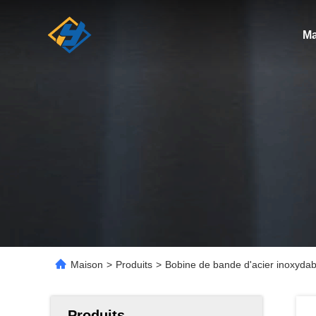
Ma
Maison
>
Produits
>
Bobine de bande d'acier inoxydabl
Produits