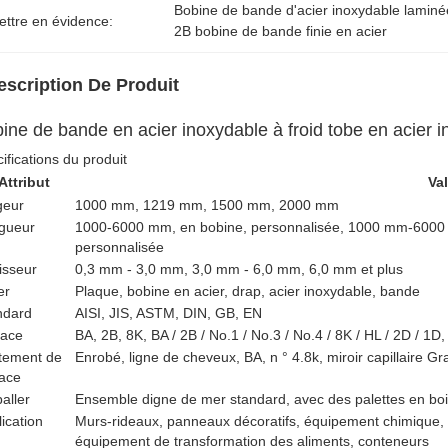
Bobine de bande d'acier inoxydable laminée
ettre en évidence:
2B bobine de bande finie en acier
escription De Produit
ine de bande en acier inoxydable à froid tobe en acier i
ifications du produit
Attribut
Va
geur
1000 mm, 1219 mm, 1500 mm, 2000 mm
gueur
1000-6000 mm, en bobine, personnalisée, 1000 mm-6000 m
personnalisée
isseur
0,3 mm - 3,0 mm, 3,0 mm - 6,0 mm, 6,0 mm et plus
er
Plaque, bobine en acier, drap, acier inoxydable, bande
ndard
AISI, JIS, ASTM, DIN, GB, EN
face
BA, 2B, 8K, BA / 2B / No.1 / No.3 / No.4 / 8K / HL / 2D / 1D
itement de
Enrobé, ligne de cheveux, BA, n ° 4.8k, miroir capillaire Gr
face
aller
Ensemble digne de mer standard, avec des palettes en boi
ication
Murs-rideaux, panneaux décoratifs, équipement chimique, r
équipement de transformation des aliments, conteneurs