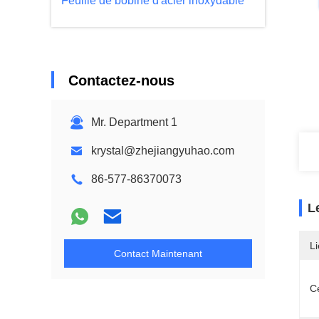
Feuille de bobine d'acier inoxydable
Contactez-nous
Mr. Department 1
krystal@zhejiangyuhao.com
86-577-86370073
L
Li
Contact Maintenant
Ce