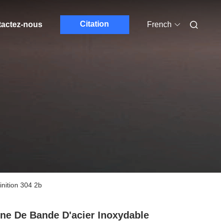
Citation
actez-nous
French
inition 304 2b
ne De Bande D'acier Inoxydable