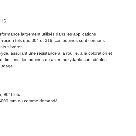
OHS
rformance largement utilisés dans les applications
 corrosion tels que 304 et 316, ces bobines sont connues
ents sévères.
e, assurant une résistance à la rouille, à la coloration et
finitions, les bobines en acier inoxydable sont idéales
soudage.
5, 904L etc
00 * 6000 mm ou comme demandé