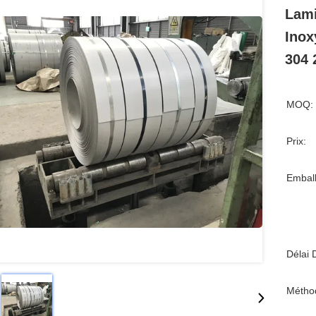
Lami
Inox
304 
MOQ:
Prix:
Emball
Délai 
Métho