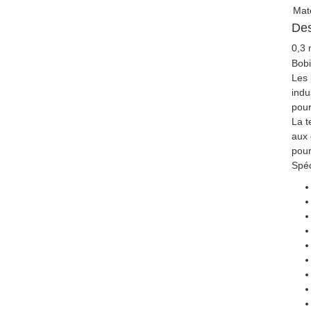
Maté
Des
0,3 
Bobi
Les 
indu
pour
La t
aux 
pour
Spéc