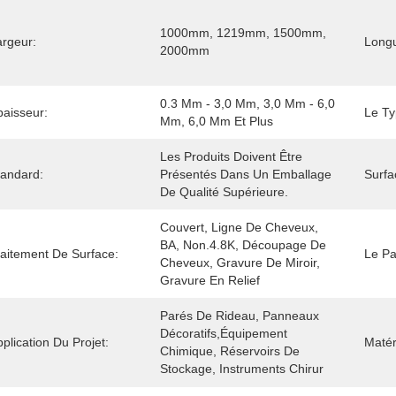
1000mm, 1219mm, 1500mm, 
argeur:
Long
2000mm
0.3 Mm - 3,0 Mm, 3,0 Mm - 6,0 
paisseur:
Le Ty
Mm, 6,0 Mm Et Plus
Les Produits Doivent Être 
tandard:
Présentés Dans Un Emballage 
Surfa
De Qualité Supérieure.
Couvert, Ligne De Cheveux, 
BA, Non.4.8K, Découpage De 
raitement De Surface:
Le Pa
Cheveux, Gravure De Miroir, 
Gravure En Relief
Parés De Rideau, Panneaux 
Décoratifs,équipement 
plication Du Projet:
Matér
Chimique, Réservoirs De 
Stockage, Instruments Chirur