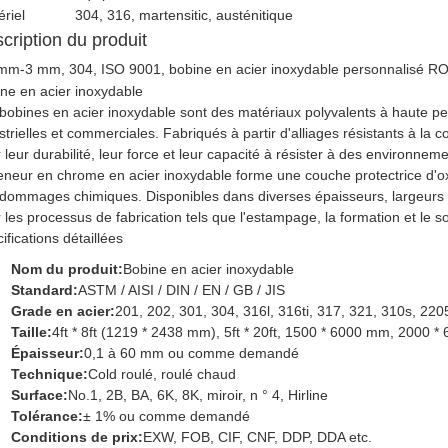
riel
304, 316, martensitic, austénitique
cription du produit
mm-3 mm, 304, ISO 9001, bobine en acier inoxydable personnalisé R
ne en acier inoxydable
bobines en acier inoxydable sont des matériaux polyvalents à haute pe
strielles et commerciales. Fabriqués à partir d'alliages résistants à la
 leur durabilité, leur force et leur capacité à résister à des environnem
eneur en chrome en acier inoxydable forme une couche protectrice d'oxyd
dommages chimiques. Disponibles dans diverses épaisseurs, largeurs et 
 les processus de fabrication tels que l'estampage, la formation et le 
ifications détaillées
Nom du produit:
Bobine en acier inoxydable
Standard:
ASTM / AISI / DIN / EN / GB / JIS
Grade en acier:
201, 202, 301, 304, 316l, 316ti, 317, 321, 310s, 220
Taille:
4ft * 8ft (1219 * 2438 mm), 5ft * 20ft, 1500 * 6000 mm, 20
Épaisseur:
0,1 à 60 mm ou comme demandé
Technique:
Cold roulé, roulé chaud
Surface:
No.1, 2B, BA, 6K, 8K, miroir, n ° 4, Hirline
Tolérance:
± 1% ou comme demandé
Conditions de prix:
EXW, FOB, CIF, CNF, DDP, DDA etc.