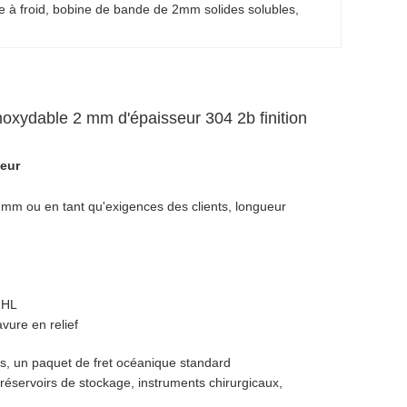
 à froid
, 
bobine de bande de 2mm solides solubles
, 
noxydable 2 mm d'épaisseur 304 2b finition
leur
m ou en tant qu'exigences des clients, longueur
, HL
avure en relief
s, un paquet de fret océanique standard
éservoirs de stockage, instruments chirurgicaux,