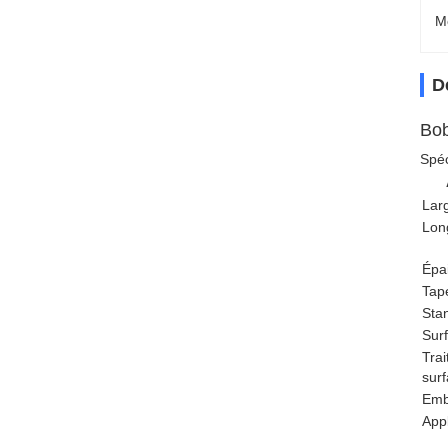
M
D
Bob
Spéc
Lar
Lon
Épa
Tap
Sta
Sur
Tra
sur
Emb
Appl