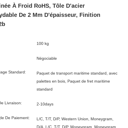
née À Froid RoHS, Tôle D'acier
ydable De 2 Mm D'épaisseur, Finition
2b
100 kg
Négociable
age Standard:
Paquet de transport maritime standard, avec
palettes en bois, Paquet de fret maritime
standard
De Livraison:
2-10days
de De Paiement:
L/C, T/T, D/P, Western Union, Moneygram,
D/A. L/C, T/T, D/P, Moneygram, Moneygram,