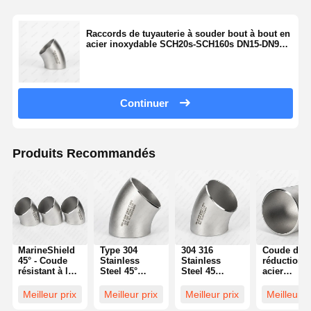
Raccords de tuyauterie à souder bout à bout en
acier inoxydable SCH20s-SCH160s DN15-DN900
Coude à 45 degrés
Continuer
Produits Recommandés
MarineShield
Type 304
304 316
Coude de
45° - Coude
Stainless
Stainless
réduction 
résistant à la
Steel 45°
Steel 45
acier
corrosion
Elbow Butt
Degree Elbow
inoxydable
pour les
Weld Fitting |
Butt Weld
45 degrés:
Meilleur prix
Meilleur prix
Meilleur prix
Meilleur p
applications
Specifications
Supplier
transition