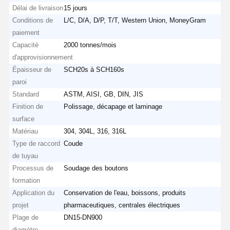
Délai de livraison
15 jours
Conditions de
L/C, D/A, D/P, T/T, Western Union, MoneyGram
paiement
Capacité
2000 tonnes/mois
d'approvisionnement
Épaisseur de
SCH20s à SCH160s
paroi
Standard
ASTM, AISI, GB, DIN, JIS
Finition de
Polissage, décapage et laminage
surface
Matériau
304, 304L, 316, 316L
Type de raccord
Coude
de tuyau
Processus de
Soudage des boutons
formation
Application du
Conservation de l'eau, boissons, produits
projet
pharmaceutiques, centrales électriques
Plage de
DN15-DN900
diamètre