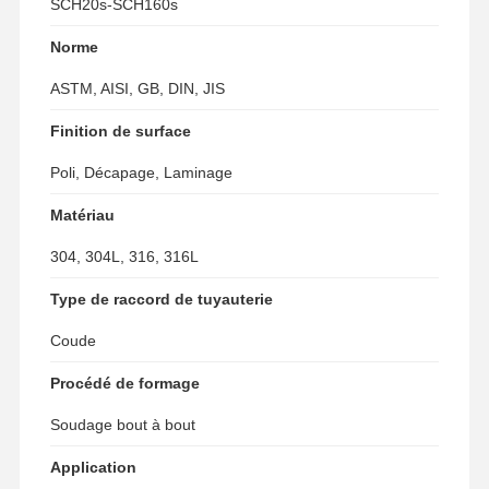
SCH20s-SCH160s
Norme
ASTM, AISI, GB, DIN, JIS
Finition de surface
Poli, Décapage, Laminage
Matériau
304, 304L, 316, 316L
Type de raccord de tuyauterie
Coude
Procédé de formage
Aperçu
Produits
Vidéos
A Propos De
Soudage bout à bout
Nous
Application