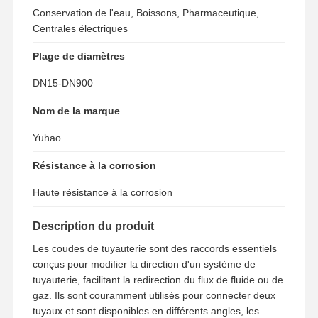
Conservation de l'eau, Boissons, Pharmaceutique,
Centrales électriques
Visite D'usine
Contrôle De
Contact
Nouvelles
Plage de diamètres
La Qualité
DN15-DN900
Nom de la marque
Yuhao
Tous Les Cas
Résistance à la corrosion
Pièces de raccordement pour tuyaux en acier inoxydable
Haute résistance à la corrosion
Pièces de raccordement de tuyaux à vis en acier inoxydable
Description du produit
Garnitures de tuyau forgées d'acier inoxydable
Les coudes de tuyauterie sont des raccords essentiels
conçus pour modifier la direction d'un système de
Brides d'acier inoxydable
tuyauterie, facilitant la redirection du flux de fluide ou de
gaz. Ils sont couramment utilisés pour connecter deux
soupape en acier inoxydable
tuyaux et sont disponibles en différents angles, les