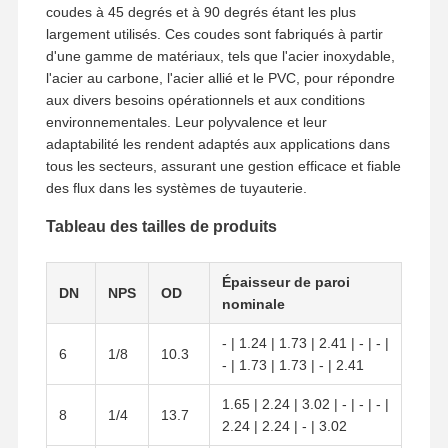
coudes à 45 degrés et à 90 degrés étant les plus
Tuyaux sans couture d'acier inoxydable
largement utilisés. Ces coudes sont fabriqués à partir
d'une gamme de matériaux, tels que l'acier inoxydable,
Garnitures de tuyau sanitaire d'acier inoxydable
l'acier au carbone, l'acier allié et le PVC, pour répondre
aux divers besoins opérationnels et aux conditions
TUBE DE BA
environnementales. Leur polyvalence et leur
adaptabilité les rendent adaptés aux applications dans
Tuyaux soudés d'acier inoxydable
tous les secteurs, assurant une gestion efficace et fiable
des flux dans les systèmes de tuyauterie.
Feuille de bobine d'acier inoxydable
Tableau des tailles de produits
Épaisseur de paroi
DN
NPS
OD
nominale
- | 1.24 | 1.73 | 2.41 | - | - |
6
1/8
10.3
- | 1.73 | 1.73 | - | 2.41
1.65 | 2.24 | 3.02 | - | - | - |
8
1/4
13.7
2.24 | 2.24 | - | 3.02