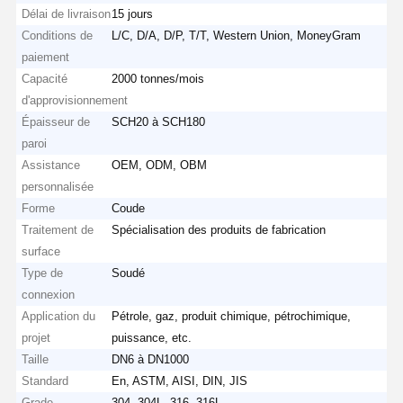
Délai de livraison
15 jours
Conditions de
L/C, D/A, D/P, T/T, Western Union, MoneyGram
paiement
Capacité
2000 tonnes/mois
d'approvisionnement
Épaisseur de
SCH20 à SCH180
paroi
Assistance
OEM, ODM, OBM
personnalisée
Forme
Coude
Traitement de
Spécialisation des produits de fabrication
surface
Type de
Soudé
connexion
Application du
Pétrole, gaz, produit chimique, pétrochimique,
projet
puissance, etc.
Taille
DN6 à DN1000
Standard
En, ASTM, AISI, DIN, JIS
Grade
304, 304L, 316, 316L