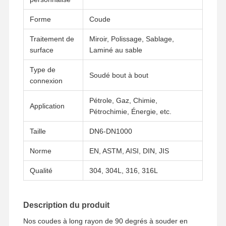
Forme
Coude
Traitement de
Miroir, Polissage, Sablage,
surface
Laminé au sable
Type de
Soudé bout à bout
connexion
Pétrole, Gaz, Chimie,
Application
Pétrochimie, Énergie, etc.
Taille
DN6-DN1000
Norme
EN, ASTM, AISI, DIN, JIS
Qualité
304, 304L, 316, 316L
Aperçu
Produits
Vidéos
A Propos De
Nous
Description du produit
Nos coudes à long rayon de 90 degrés à souder en