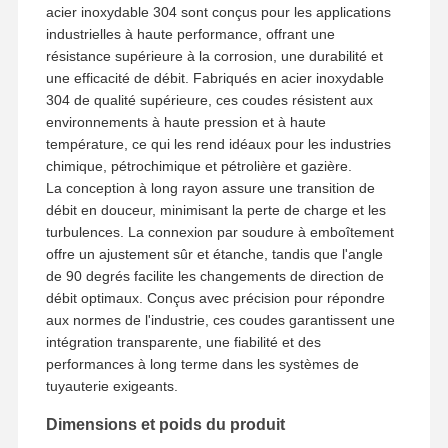
acier inoxydable 304 sont conçus pour les applications
industrielles à haute performance, offrant une
résistance supérieure à la corrosion, une durabilité et
Visite D'usine
Contrôle De
Contact
Nouvelles
une efficacité de débit. Fabriqués en acier inoxydable
La Qualité
304 de qualité supérieure, ces coudes résistent aux
environnements à haute pression et à haute
température, ce qui les rend idéaux pour les industries
chimique, pétrochimique et pétrolière et gazière.
La conception à long rayon assure une transition de
Tous Les Cas
débit en douceur, minimisant la perte de charge et les
turbulences. La connexion par soudure à emboîtement
offre un ajustement sûr et étanche, tandis que l'angle
Pièces de raccordement pour tuyaux en acier inoxydable
de 90 degrés facilite les changements de direction de
débit optimaux. Conçus avec précision pour répondre
Pièces de raccordement de tuyaux à vis en acier inoxydable
aux normes de l'industrie, ces coudes garantissent une
intégration transparente, une fiabilité et des
Garnitures de tuyau forgées d'acier inoxydable
performances à long terme dans les systèmes de
tuyauterie exigeants.
Brides d'acier inoxydable
Dimensions et poids du produit
soupape en acier inoxydable