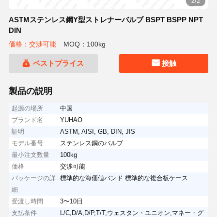
2/2
ASTMステンレス鋼Y型ストレナーバルブ BSPT BSPP NPT
DIN
価格：交渉可能
MOQ：100kg
ベストプライス
接触
製品の説明
起源の場所
中国
ブランド名
YUHAO
証明
ASTM, AISI, GB, DIN, JIS
モデル番号
ステンレス鋼のバルブ
最小注文数量
100kg
価格
交渉可能
パッケージの詳
標準的な海価値バンド 標準的な複合板ケース
細
受渡し時間
3〜10日
支払条件
L/C,D/A,D/P,T/T,ウェスタン・ユニオン,マネー・グ