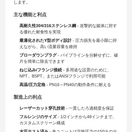
します。
主な機能と利点
会社案内
品質管理
お問い合わせ
ニュース
高耐久性304/316ステンレス鋼
- 攻撃的な媒体に対す
る優れた耐食性を実現
最適化されたY型ボディ設計
- 圧力損失を最小限に抑
えながら、高い流量容量を維持
すべての場合
ブローダウンプラグ
- パイプラインを分解せずに、破
片を簡単に除去できます
ステンレス鋼突合せ溶接パイプ継手
ねじ込み/フランジ接続
- 多用途な設置のために、
NPT、BSPT、またはANSIフランジで利用可能
ステンレス鋼の螺旋管フィッティング
高温/圧力定格
- PN16～PN40の動作条件に耐える
ステンレス鋼の造られた管付属品
製造上の利点
ステンレス鋼のフランジ
レーザーカット穿孔技術
- 一貫したろ過精度を保証
フルレンジのサイズ
- 1/2インチから48インチまで、
ステンレス鋼バルブ
カスタムスクリーン構成
ステンレス鋼の継ぎ目が無い管
水圧テスト済み
- 各ユニットは定格圧力の150％のテ