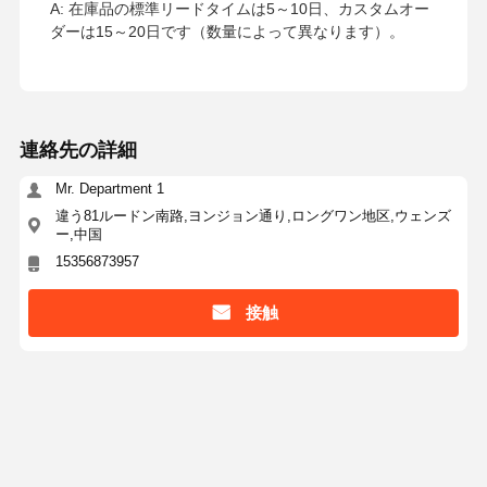
A: 在庫品の標準リードタイムは5～10日、カスタムオー
ダーは15～20日です（数量によって異なります）。
連絡先の詳細
Mr. Department 1
違う81ルードン南路,ヨンジョン通り,ロングワン地区,ウェンズ
ー,中国
15356873957
接触
最高の価格で
ASTMステンレス鋼Y型ストレナーバルブ BSPT
BSPP NPT DIN