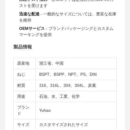
ストを受けます
ステンレス鋼の衛生管付属品
迅速な配達
- 一般的なサイズについては、豊富な在庫
を維持
BAの管
OEMサービス
- ブランドパッケージングとカスタム
マーキングを提供
ステンレス鋼の溶接された管
製品情報
ステンレス鋼のコイル シート
原産地
浙江省、中国
ねじ
BSPT、BSPP、NPT、PS、DIN
材質
316、316L、304、304L、炭素
用途
石油、水、工業、化学
ブラン
Yuhao
ド
サイズ
カスタマイズされたサイズ