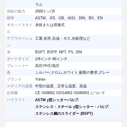
ラム
供給の能力
2000トン/月
標準
ASTM、JIS、GB、AISI、DIN、BS、EN
ボネットスタイ
糸状または溶接式
ル
アプリケーショ
工業,化学,石油・ガス,水処理など
ン
糸
BSPT, BSPP, NPT, PS, DIN
ポートサイズ
1/8インチ-46インチ
プレッシャー
高圧/中圧/低圧
色
シルバー,クロム,ホワイト,顧客の要求,グレー
ブランド
Yuhao
メディアの温度
中型の温度、正常な温度、高温
証明書
CE IS09001 ISO14001 IS045001 について
ハイライト:
,
ASTM y型シッターバルブ
,
ステンレス・スチール y型シッター・バルブ
ステンレス鋼のスライダー (BSPT)