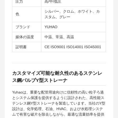
圧力
高/中/低圧
シルバー、クロム、ホワイト、カ
色
スタム、グレー
ブランド
YUHAO
媒体の温度
中温、常温、高温
証明書
CE ISO9001 ISO14001 ISO45001
カスタマイズ可能な耐久性のあるステンレ
ス鋼バルブY型ストレーナ
Yuhaoは、重要な配管用途向けに信頼性の高い粒子ろ過
とシステム保護を提供するように設計された、高性能ス
ホーム
製品
ビデオ
企業情報
テンレス鋼Y型ストレーナを製造しています。当社のY型
設計は、化学処理、石油、HVAC、および水処理システ
ムで有害な破片を除去しながら、最適な流量効率を提供