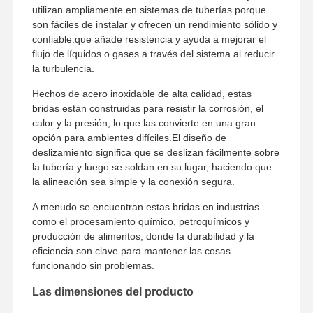
utilizan ampliamente en sistemas de tuberías porque
son fáciles de instalar y ofrecen un rendimiento sólido y
confiable.que añade resistencia y ayuda a mejorar el
Visita A La
Control De
Contacto
Noticias
flujo de líquidos o gases a través del sistema al reducir
Fábrica
Calidad
la turbulencia.
Hechos de acero inoxidable de alta calidad, estas
bridas están construidas para resistir la corrosión, el
calor y la presión, lo que las convierte en una gran
opción para ambientes difíciles.El diseño de
Todos Los
deslizamiento significa que se deslizan fácilmente sobre
Casos
la tubería y luego se soldan en su lugar, haciendo que
la alineación sea simple y la conexión segura.
Fittings para tubos de soldadura de extremo de acero inoxidable
A menudo se encuentran estas bridas en industrias
como el procesamiento químico, petroquímicos y
Fittings para tubos de acero inoxidable con tornillo
producción de alimentos, donde la durabilidad y la
eficiencia son clave para mantener las cosas
Instalaciones de tuberías forjadas de acero inoxidables
funcionando sin problemas.
Rebordes de acero inoxidables
Las dimensiones del producto
válvula de acero inoxidable