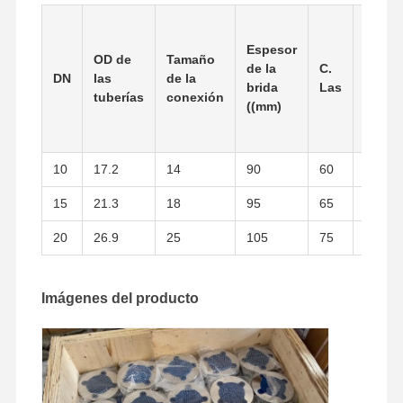
Tubos sin soldadura de acero inoxidables
Espesor
OD de
Tamaño
de la
C.
Identi
Instalaciones de tuberías sanitaria de acero inoxidables
DN
las
de la
brida
Las
de la 
tuberías
conexión
((mm)
TUBO DE LOS VAGOS
Tubos soldados con autógena de acero inoxidables
10
17.2
14
90
60
14
Hoja de acero inoxidable de la bobina
15
21.3
18
95
65
14
20
26.9
25
105
75
16
Imágenes del producto