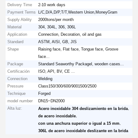
Delivery Time
2-10 work days
Payment Terms
L/C,D/A,D/P,T/T,Western Union,MoneyGram
Supply Ability
2000tons/per month
Material
304, 304L, 306, 306L
Application
Connection, Decoration, oil and gas
Standard
ASTM, AISI, GB, JIS
Shape
Raising face, Flat face, Tongue face, Groove
face...
Package
Standard Seaworthy Packagel, wooden cases...
Certificación
ISO, API, BV, CE ...
Connection
Welding
Pressure
Class150/300/600/9001500/2500
Technique
Forged
model number
DN15~DN2000
Alta luz:
,
Acero inoxidable 304 deslizamiento en la brida
,
de acero inoxidable
,
con una anchura superior o igual a 15 mm
306L de acero inoxidable deslizante en la brida