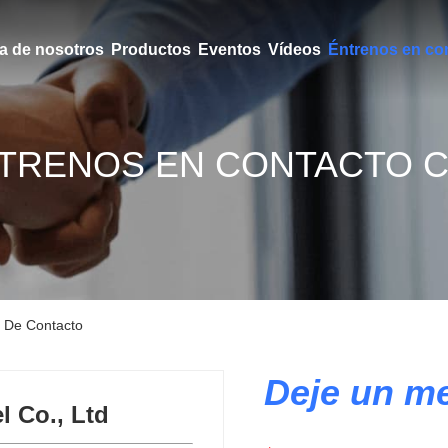
a de nosotros
Productos
Eventos
Vídeos
Éntrenos en co
TRENOS EN CONTACTO 
s De Contacto
Deje un m
l Co., Ltd