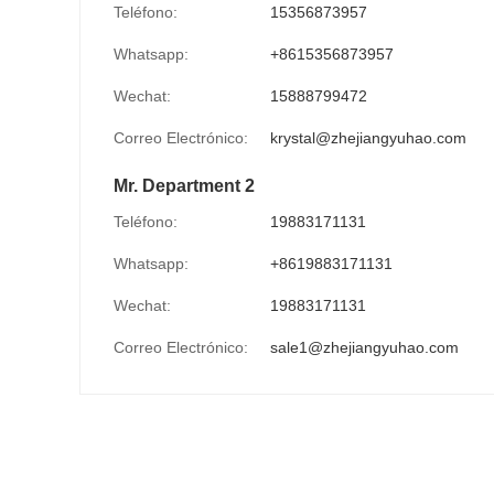
Teléfono:
15356873957
Whatsapp:
+8615356873957
Wechat:
15888799472
Correo Electrónico:
krystal@zhejiangyuhao.com
Mr. Department 2
Teléfono:
19883171131
Whatsapp:
+8619883171131
Wechat:
19883171131
Correo Electrónico:
sale1@zhejiangyuhao.com