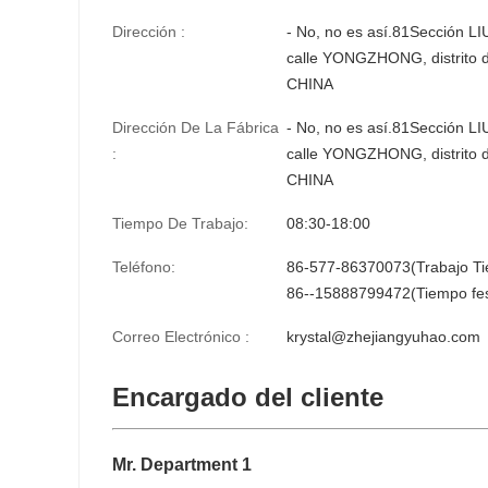
Dirección :
- No, no es así.81Sección L
calle YONGZHONG, distrit
CHINA
Dirección De La Fábrica
- No, no es así.81Sección L
:
calle YONGZHONG, distrit
CHINA
Tiempo De Trabajo:
08:30-18:00
Teléfono:
86-577-86370073(Trabajo T
86--15888799472(Tiempo fes
Correo Electrónico :
krystal@zhejiangyuhao.com
Encargado del cliente
Mr. Department 1