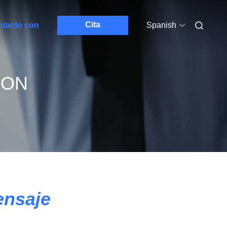
Cita
ntacto con
Spanish
CON
ensaje