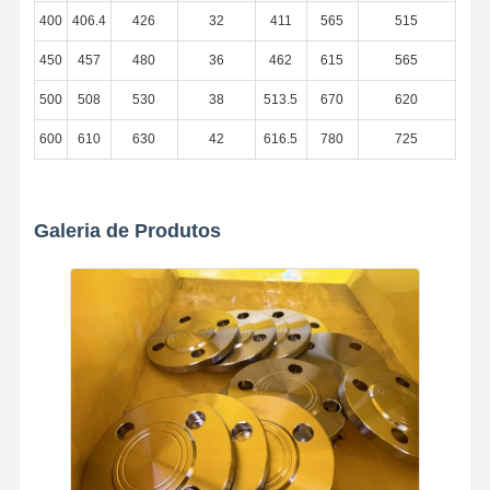
400
406.4
426
32
411
565
515
450
457
480
36
462
615
565
500
508
530
38
513.5
670
620
600
610
630
42
616.5
780
725
Galeria de Produtos