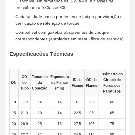
Disponível em tamanhos de 1/2" a 48" e classes de
pressão de até Classe 600
Cada unidade passa por testes de fadiga por vibração e
Fábrica
Controle De
Fale
Notícias
verificação de retenção de torque
Qualidade
Conosco
Compatível com gaxetas absorventes de choque
correspondentes (enroladas em metal, fibra de aramida)
Especificações Técnicas
Todos Os
Casos
Diâmetro do
OD
Tamanho
Espessura
ID da
OD da
Círculo de
DN
do
da
da Flange
Acessórios para tubos de fundição de aço inoxidável
Flange
Flange
Furos dos
Tubo
Conexão
(mm)
Parafusos
Acessórios para tubos de aço inoxidável
10
17.2
14
14
18
90
60
Encaixes de tubulação forjados de aço inoxidável
15
21.3
18
14
22.5
95
65
Flanges de aço inoxidável
20
26.9
25
16
27.5
105
75
válvula de aço inoxidável
25
33.7
32
16
34.5
115
85