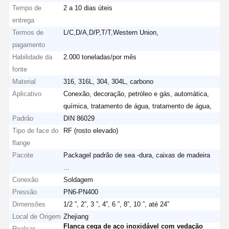
Tempo de
2 a 10 dias úteis
entrega
Termos de
L/C,D/A,D/P,T/T,Western Union,
pagamento
Habilidade da
2.000 toneladas/por mês
fonte
Material
316, 316L, 304, 304L, carbono
Aplicativo
Conexão, decoração, petróleo e gás, automática,
química, tratamento de água, tratamento de água,
Padrão
DIN 86029
Tipo de face do
RF (rosto elevado)
flange
Pacote
Packagel padrão de sea -dura, caixas de madeira
...
Conexão
Soldagem
Pressão
PN6-PN400
Dimensões
1/2 ”, 2”, 3 ”, 4”, 6 ”, 8”, 10 ”, até 24”
Local de Origem
Zhejiang
Flanca cega de aço inoxidável com vedação
Realçar: