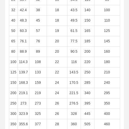
32
42.4
38
18
43.5
140
100
Tubulações sem emenda de aço inoxidável
40
48.3
45
18
49.5
150
110
Encaixes de tubulação sanitária de aço inoxidável
50
60.3
57
19
61.5
165
125
TUBO DOS VAGABUNDOS
65
76.1
76
20
77.5
185
145
Tubulações soldadas de aço inoxidável
80
88.9
89
20
90.5
200
160
Folha de aço inoxidável da bobina
100
114.3
108
22
116
220
180
125
139.7
133
22
143.5
250
210
150
168.3
159
24
170.5
285
240
200
219.1
219
24
221.5
340
295
250
273
273
26
276.5
395
350
300
323.9
325
26
328
445
400
350
355.6
377
28
360
505
460