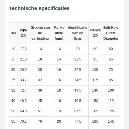
Technische specificaties
Fabrieksreis
Kwaliteitscont
Contacteer
Nieuws
Role
Ons
Grootte van
Flanke
Identificatie
Bolt Hole
Pipe
Flanke
DN
de
dikte
van de
Circle
OD
OD
verbinding
(mm)
flens
Diameter
10
17.2
14
14
18
90
60
Alle Gevallen
15
21.3
18
14
22.5
95
65
20
26.9
25
16
27.5
105
75
Buttweldbuizen van roestvrij staal
25
33.7
32
16
34.5
115
85
Schroefbuizen van roestvrij staal
32
42.4
38
18
43.5
140
100
Roestvrij staal Gesmede Pijpmontage
40
48.3
45
18
49.5
150
110
Roestvrij staalflenzen
50
60.3
57
19
61.5
165
125
roestvrijstalen klep
65
76.1
76
20
77.5
185
145