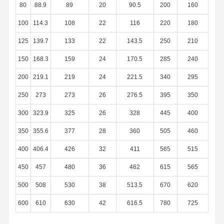
Roestvrij staalnaadloze buizen
80
88.9
89
20
90.5
200
160
100
114.3
108
22
116
220
180
Montage van de roestvrij staal de Sanitaire Pijp
125
139.7
133
22
143.5
250
210
BEDELAARSbuis
150
168.3
159
24
170.5
285
240
Roestvrij staal Gelaste Pijpen
200
219.1
219
24
221.5
340
295
Het Blad van de roestvrij staalrol
250
273
273
26
276.5
395
350
300
323.9
325
26
328
445
400
350
355.6
377
28
360
505
460
400
406.4
426
32
411
565
515
450
457
480
36
462
615
565
500
508
530
38
513.5
670
620
600
610
630
42
616.5
780
725