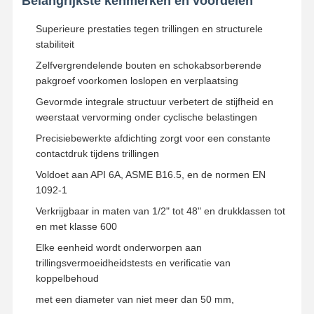
Belangrijkste kenmerken en voordelen
Superieure prestaties tegen trillingen en structurele
stabiliteit
Zelfvergrendelende bouten en schokabsorberende
pakgroef voorkomen loslopen en verplaatsing
Gevormde integrale structuur verbetert de stijfheid en
weerstaat vervorming onder cyclische belastingen
Precisiebewerkte afdichting zorgt voor een constante
contactdruk tijdens trillingen
Voldoet aan API 6A, ASME B16.5, en de normen EN
1092-1
Verkrijgbaar in maten van 1/2" tot 48" en drukklassen tot
en met klasse 600
Elke eenheid wordt onderworpen aan
trillingsvermoeidheidstests en verificatie van
Thuis
Producten
Videos
Over Ons
koppelbehoud
met een diameter van niet meer dan 50 mm,