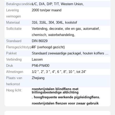
Betalingscondities
L/C, D/A, D/P, T/T, Western Union,
Levering
2000 ton/per maand
vermogen
Materiaal
316, 316L, 304, 304L, koolstof
Sollicitatie
Verbinding, decoratie, olie en gas, automatief,
chemisch, waterbehandeling,
Standaard
DIN 86029
Flensgezichtstype
RF (verhoogd gezicht)
Pakket
Standaard zeewaardige packagel, houten koffers ...
Verbinding
Lassen
Druk
PN6-PN400
Afmetingen
1/2 ", 2", 3 ", 4", 6 ", 8", 10 ", tot 24"
Plaats van
Zhejiang
herkomst
roestvrijstalen blindflens met
Hoog licht:
trillingsbestendige afdichting
,
,
hoogfrequente werkende pijpleidingflens
roestvrijstalen flenzen voor zwaar gebruik