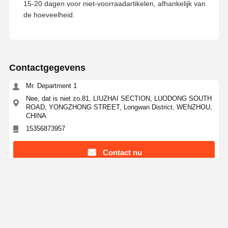
15-20 dagen voor niet-voorraadartikelen, afhankelijk van
de hoeveelheid.
Contactgegevens
Mr. Department 1
Nee, dat is niet zo.81, LIUZHAI SECTION, LUODONG SOUTH
ROAD, YONGZHONG STREET, Longwan District, WENZHOU,
CHINA
15356873957
Contact nu
Krijg De Beste Prijs Voor
Roestvrijstalen blindflens - trillingsbestendige
afdichting voor hoogfrequente bedrijfsleidingen