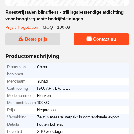
Roestvrijstalen blindflens - trillingsbestendige afdichting
voor hoogfrequente bedrijfsleidingen
Prijs：Negotation
MOQ：100KG
Beste prijs
Contact nu
Productomschrijving
Plaats van
China
herkomst
Merknaam
Yuhao
Certificering
ISO, API, BV, CE ...
Modelnummer
Flenzen
Min. bestelaantal
100KG
Prijs
Negotation
Verpakking
Ze zijn meestal verpakt in conventionele export
Details
houten koffers.
Levertijd
2-10 werkdagen