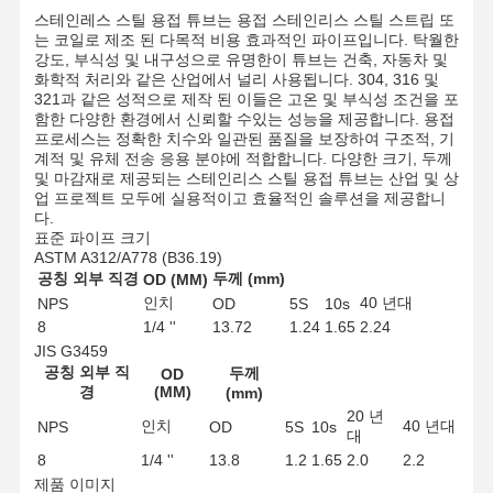
스테인레스 스틸 용접 튜브는 용접 스테인리스 스틸 스트립 또
는 코일로 제조 된 다목적 비용 효과적인 파이프입니다. 탁월한
강도, 부식성 및 내구성으로 유명한이 튜브는 건축, 자동차 및
화학적 처리와 같은 산업에서 널리 사용됩니다. 304, 316 및
321과 같은 성적으로 제작 된 이들은 고온 및 부식성 조건을 포
함한 다양한 환경에서 신뢰할 수있는 성능을 제공합니다. 용접
프로세스는 정확한 치수와 일관된 품질을 보장하여 구조적, 기
계적 및 유체 전송 응용 분야에 적합합니다. 다양한 크기, 두께
및 마감재로 제공되는 스테인리스 스틸 용접 튜브는 산업 및 상
업 프로젝트 모두에 실용적이고 효율적인 솔루션을 제공합니
다.
표준 파이프 크기
ASTM A312/A778 (B36.19)
공칭 외부 직경
두께 (mm)
OD (MM)
인치
40 년대
NPS
OD
5S
10s
8
1/4 ''
13.72
1.24
1.65
2.24
JIS G3459
공칭 외부 직
두께
OD
경
(MM)
(mm)
20 년
인치
40 년대
NPS
OD
5S
10s
홈
제품 소개
동영상
회사 소개
대
8
1/4 ''
13.8
1.2
1.65
2.0
2.2
제품 이미지