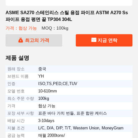
ASME SA270 스테인리스 스틸 용접 파이프 ASTM A270 Ss
파이프 용접 평면 끝 TP304 304L
가격：협상 가능
MOQ：100kg
최고의 가격
지금 연락
제품 설명
원래 장소
중국
브랜드 이름
YH
인증
ISO,TS,PED,CE,TUV
모델 번호
10-610mm
최소 주문 수량
100kg
가격
협상 가능
포장 세부 사항
표준 바다 가치 번들, 표준 합판 케이스
배달 시간
3-10days
지불 조건
L/C, D/A, D/P, T/T, Western Union, MoneyGram
공급 능력
매월 2000tons/