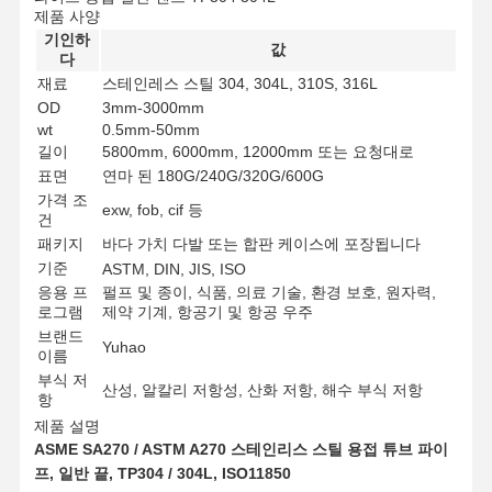
제품 사양
기인하
값
다
재료
스테인레스 스틸 304, 304L, 310S, 316L
OD
3mm-3000mm
wt
0.5mm-50mm
길이
5800mm, 6000mm, 12000mm 또는 요청대로
표면
연마 된 180G/240G/320G/600G
가격 조
exw, fob, cif 등
건
패키지
바다 가치 다발 또는 합판 케이스에 포장됩니다
기준
ASTM, DIN, JIS, ISO
응용 프
펄프 및 종이, 식품, 의료 기술, 환경 보호, 원자력,
로그램
제약 기계, 항공기 및 항공 우주
브랜드
Yuhao
이름
부식 저
산성, 알칼리 저항성, 산화 저항, 해수 부식 저항
항
제품 설명
ASME SA270 / ASTM A270 스테인리스 스틸 용접 튜브 파이
프, 일반 끝, TP304 / 304L, ISO11850