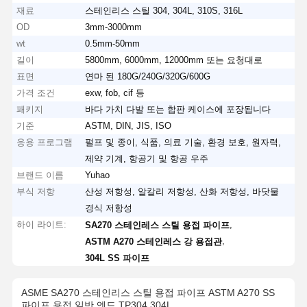
재료
스테인리스 스틸 304, 304L, 310S, 316L
OD
3mm-3000mm
wt
0.5mm-50mm
길이
5800mm, 6000mm, 12000mm 또는 요청대로
표면
연마 된 180G/240G/320G/600G
가격 조건
exw, fob, cif 등
패키지
바다 가치 다발 또는 합판 케이스에 포장됩니다
기준
ASTM, DIN, JIS, ISO
응용 프로그램
펄프 및 종이, 식품, 의료 기술, 환경 보호, 원자력,
제약 기계, 항공기 및 항공 우주
브랜드 이름
Yuhao
부식 저항
산성 저항성, 알칼리 저항성, 산화 저항성, 바닷물
경식 저항성
하이 라이트:
,
SA270 스테인레스 스틸 용접 파이프
,
ASTM A270 스테인레스 강 용접관
304L SS 파이프
ASME SA270 스테인리스 스틸 용접 파이프 ASTM A270 SS
파이프 용접 일반 엔드 TP304 304L