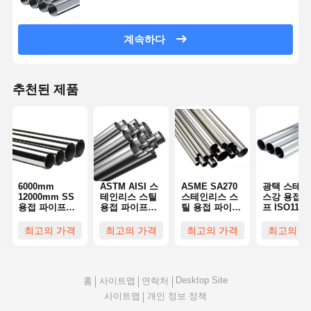
계속하다
추천된 제품
6000mm
ASTM AISI 스
ASME SA270
광택 스테인
12000mm SS
테인리스 스틸
스테인리스 스
스강 용접 
용접 파이프
용접 파이프
틸 용접 파이프
프 ISO1185
316L 321 310S
TP201 TP304
ASTM A270
3mm-3000
폐수 처리 공장
TP304L Ss 용
Ss 파이프 용접
스테인리스 
최고의 가격
최고의 가격
최고의 가격
최고의 가
접 파이프
평면 끝 TP304
이프 용접
304L
Desktop Site
홈
사이트맵
연락처
사이트맵
개인 정보 정책