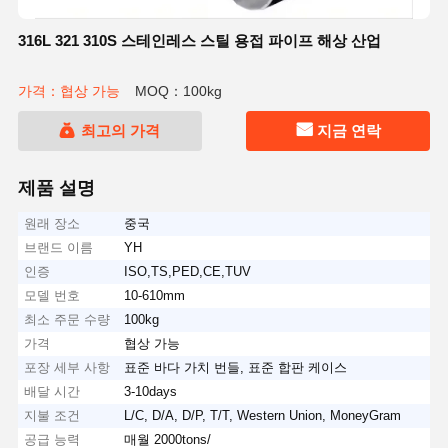
316L 321 310S 스테인레스 스틸 용접 파이프 해상 산업
가격：협상 가능
MOQ：100kg
최고의 가격
지금 연락
제품 설명
원래 장소
중국
브랜드 이름
YH
인증
ISO,TS,PED,CE,TUV
모델 번호
10-610mm
최소 주문 수량
100kg
가격
협상 가능
포장 세부 사항
표준 바다 가치 번들, 표준 합판 케이스
배달 시간
3-10days
지불 조건
L/C, D/A, D/P, T/T, Western Union, MoneyGram
공급 능력
매월 2000tons/