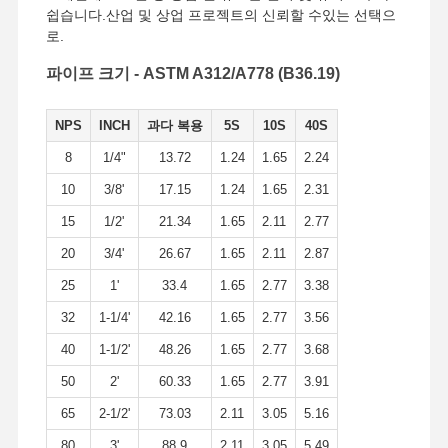
쉽습니다.산업 및 상업 프로젝트의 신뢰할 수있는 선택으
로.
공장 투어
품질 관리
연락처
뉴스
파이프 크기 - ASTM A312/A778 (B36.19)
NPS
INCH
과다 복용
5S
10S
40S
8
1/4"
13.72
1.24
1.65
2.24
모든 케이스
10
3/8'
17.15
1.24
1.65
2.31
15
1/2'
21.34
1.65
2.11
2.77
스테인리스 스틸 부트 웰드 파이프 피팅
20
3/4'
26.67
1.65
2.11
2.87
스테인레스 스틸의 나사 파이프 피팅
25
1'
33.4
1.65
2.77
3.38
32
1-1/4'
42.16
1.65
2.77
3.56
스테인레스 강 안출된 관 이음쇠
40
1-1/2'
48.26
1.65
2.77
3.68
스테인레스 강 플랜지
50
2'
60.33
1.65
2.77
3.91
스테인리스 스틸 밸브
65
2-1/2'
73.03
2.11
3.05
5.16
스테인레스 강 이음매 없는 관
80
3'
88.9
2.11
3.05
5.49