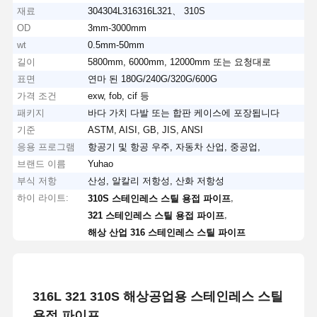
재료
304304L316316L321、 310S
OD
3mm-3000mm
wt
0.5mm-50mm
길이
5800mm, 6000mm, 12000mm 또는 요청대로
표면
연마 된 180G/240G/320G/600G
가격 조건
exw, fob, cif 등
패키지
바다 가치 다발 또는 합판 케이스에 포장됩니다
기준
ASTM, AISI, GB, JIS, ANSI
응용 프로그램
항공기 및 항공 우주, 자동차 산업, 중공업,
브랜드 이름
Yuhao
부식 저항
산성, 알칼리 저항성, 산화 저항성
하이 라이트:
,
310S 스테인레스 스틸 용접 파이프
,
321 스테인레스 스틸 용접 파이프
해상 산업 316 스테인레스 스틸 파이프
316L 321 310S 해상공업용 스테인레스 스틸
용접 파이프