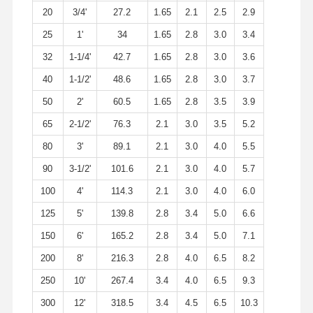
20
3/4'
27.2
1.65
2.1
2.5
2.9
25
1'
34
1.65
2.8
3.0
3.4
32
1-1/4'
42.7
1.65
2.8
3.0
3.6
40
1-1/2'
48.6
1.65
2.8
3.0
3.7
50
2'
60.5
1.65
2.8
3.5
3.9
65
2-1/2'
76.3
2.1
3.0
3.5
5.2
80
3'
89.1
2.1
3.0
4.0
5.5
90
3-1/2'
101.6
2.1
3.0
4.0
5.7
100
4'
114.3
2.1
3.0
4.0
6.0
125
5'
139.8
2.8
3.4
5.0
6.6
150
6'
165.2
2.8
3.4
5.0
7.1
200
8'
216.3
2.8
4.0
6.5
8.2
250
10'
267.4
3.4
4.0
6.5
9.3
300
12'
318.5
3.4
4.5
6.5
10.3