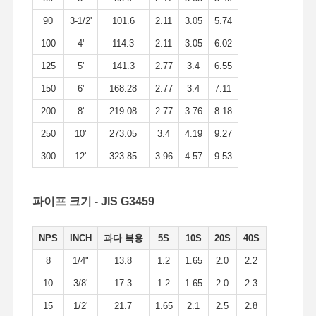
90
3-1/2'
101.6
2.11
3.05
5.74
스테인레스 강 위생 파이프 맞춤
100
4'
114.3
2.11
3.05
6.02
BA 튜브
125
5'
141.3
2.77
3.4
6.55
스테인레스 강 용접관
150
6'
168.28
2.77
3.4
7.11
200
8'
219.08
2.77
3.76
8.18
스테인리스강 코일 시트
250
10'
273.05
3.4
4.19
9.27
300
12'
323.85
3.96
4.57
9.53
파이프 크기 - JIS G3459
NPS
INCH
과다 복용
5S
10S
20S
40S
8
1/4"
13.8
1.2
1.65
2.0
2.2
10
3/8'
17.3
1.2
1.65
2.0
2.3
15
1/2'
21.7
1.65
2.1
2.5
2.8