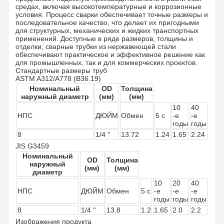
средах, включая высокотемпературные и коррозионные
условия. Процесс сварки обеспечивает точные размеры и
последовательное качество, что делает их пригодными
для структурных, механических и жидких транспортных
Наша
Контроль
Контактные
Новости
применений. Доступные в ряде размеров, толщины и
Фабрика
Качества
Данные
отделки, сварные трубки из нержавеющей стали
обеспечивают практическое и эффективное решение как
для промышленных, так и для коммерческих проектов.
Стандартные размеры труб
ASTM A312/A778 (B36.19)
Номинальный
OD
Толщина
наружный диаметр
(мм)
(мм)
Все Случаи
10
40
НПС
ДЮЙМ
Обмен
5 с
-е
-е
годы
годы
Трубные фитинги из нержавеющей стали под сварку встык
8
1/4 ''
13.72
1.24
1.65
2.24
JIS G3459
Фитинги для труб из нержавеющей стали
Номинальный
OD
Толщина
наружный
(мм)
(мм)
диаметр
Выкованные нержавеющей сталью штуцеры трубы
10
20
40
НПС
ДЮЙМ
Обмен
5 с
-е
-е
-е
Фланцы нержавеющей стали
годы
годы
годы
8
1/4 ''
13.8
1.2
1.65
2.0
2.2
клапан из нержавеющей стали
Изображения продукта