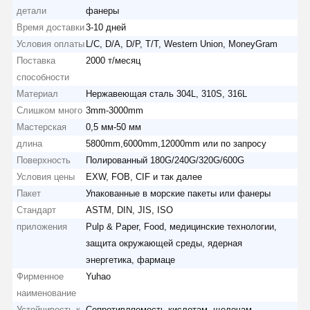
детали
фанеры
Время доставки
3-10 дней
Условия оплаты
L/C, D/A, D/P, T/T, Western Union, MoneyGram
Поставка
2000 т/месяц
способности
Материал
Нержавеющая сталь 304L, 310S, 316L
Слишком много
3mm-3000mm
Мастерская
0,5 мм-50 мм
длина
5800mm,6000mm,12000mm или по запросу
Поверхность
Полированный 180G/240G/320G/600G
Условия цены
EXW, FOB, CIF и так далее
Пакет
Упакованные в морские пакеты или фанеры
Стандарт
ASTM, DIN, JIS, ISO
приложения
Pulp & Paper, Food, медицинские технологии,
защита окружающей среды, ядерная
энергетика, фармаце
Фирменное
Yuhao
наименование
Устойчивость к
Сопротивляемость кислотам, щелочам,