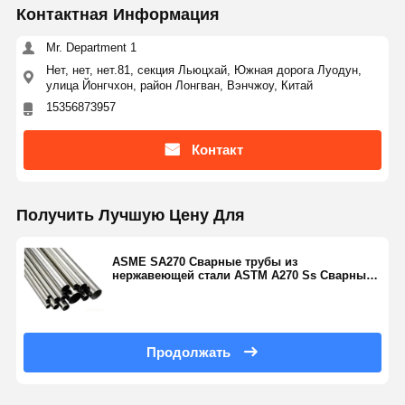
Контактная Информация
Mr. Department 1
Нет, нет, нет.81, секция Льюцхай, Южная дорога Луодун,
улица Йонгчхон, район Лонгван, Вэнчжоу, Китай
15356873957
Контакт
Получить Лучшую Цену Для
ASME SA270 Сварные трубы из
нержавеющей стали ASTM A270 Ss Сварные
трубы с простым концом TP304 304L
Продолжать