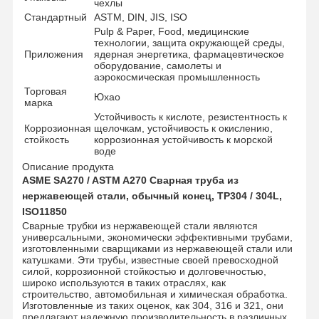
чехлы
Стандартный
ASTM, DIN, JIS, ISO
Pulp & Paper, Food, медицинские
технологии, защита окружающей среды,
Приложения
ядерная энергетика, фармацевтическое
оборудование, самолеты и
аэрокосмическая промышленность
Торговая
Юхао
марка
Устойчивость к кислоте, резистентность к
Коррозионная
щелочкам, устойчивость к окислению,
стойкость
коррозионная устойчивость к морской
воде
Описание продукта
ASME SA270 / ASTM A270 Сварная труба из
нержавеющей стали, обычный конец, TP304 / 304L,
ISO11850
Сварные трубки из нержавеющей стали являются
универсальными, экономически эффективными трубами,
изготовленными сварщиками из нержавеющей стали или
катушками. Эти трубы, известные своей превосходной
силой, коррозионной стойкостью и долговечностью,
Главная
Продукция
Ролики
О Компании
широко используются в таких отраслях, как
Страница
строительство, автомобильная и химическая обработка.
Изготовленные из таких оценок, как 304, 316 и 321, они
предлагают надежную производительность в различных