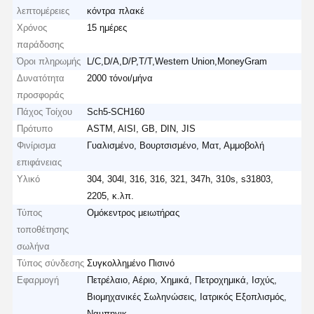
λεπτομέρειες
κόντρα πλακέ
Χρόνος
15 ημέρες
παράδοσης
Όροι πληρωμής
L/C,D/A,D/P,T/T,Western Union,MoneyGram
Δυνατότητα
2000 τόνοι/μήνα
προσφοράς
Πάχος Τοίχου
Sch5-SCH160
Πρότυπο
ASTM, AISI, GB, DIN, JIS
Φινίρισμα
Γυαλισμένο, Βουρτσισμένο, Ματ, Αμμοβολή
επιφάνειας
Υλικό
304, 304l, 316, 316, 321, 347h, 310s, s31803,
2205, κ.λπ.
Τύπος
Ομόκεντρος μειωτήρας
τοποθέτησης
σωλήνα
Τύπος σύνδεσης
Συγκολλημένο Πισινό
Εφαρμογή
Πετρέλαιο, Αέριο, Χημικά, Πετροχημικά, Ισχύς,
Βιομηχανικές Σωληνώσεις, Ιατρικός Εξοπλισμός,
Ναυπηγικ