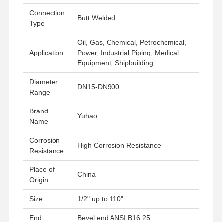
Connection
Butt Welded
Type
Γύρος
Ποιοτικός
Επαφή
Νέα
Oil, Gas, Chemical, Petrochemical,
Εργοστασίων
Έλεγχος
Application
Power, Industrial Piping, Medical
Equipment, Shipbuilding
Diameter
DN15-DN900
Range
Όλες Οι
Περιπτώσεις
Brand
Yuhao
Name
Τεχνουργήματα για σωλήνες από ανοξείδωτο χάλυβα
Corrosion
High Corrosion Resistance
Resistance
Τεχνουργήματα για σωλήνες από ανοξείδωτο χάλυβα
Place of
China
Σφυρηλατημένες ανοξείδωτο τοποθετήσεις σωληνώσεων
Origin
Size
1/2" up to 110"
Φλάντζες ανοξείδωτου
End
Bevel end ANSI B16.25
βαλβίδα από ανοξείδωτο χάλυβα