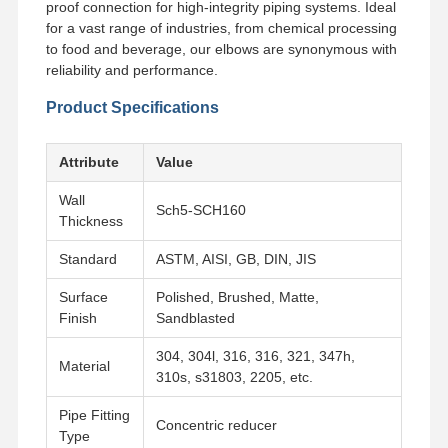
proof connection for high-integrity piping systems. Ideal
for a vast range of industries, from chemical processing
to food and beverage, our elbows are synonymous with
reliability and performance.
Product Specifications
Attribute
Value
Wall
Sch5-SCH160
Thickness
Standard
ASTM, AISI, GB, DIN, JIS
Surface
Polished, Brushed, Matte,
Finish
Sandblasted
304, 304l, 316, 316, 321, 347h,
Material
310s, s31803, 2205, etc.
Αρχική
Προϊόντα
Βίντεο
Σχετικά Με
Σελίδα
Εμάς
Pipe Fitting
Concentric reducer
Type