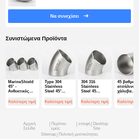
Να συνεχίσει
Συνιστώμενα Προϊόντα
MarineShield
Type 304
304 316
45 βαθμών
45° -
Stainless
Stainless
ατσάλινου
Ανθεκτικός
Steel 45°
Steel 45
χάλυβα
στη
Elbow Butt
Degree Elbow
μειώνοντα
διάβρωση
Weld Fitting |
Butt Weld
αγκώνα:
Καλύτερη τιμή
Καλύτερη τιμή
Καλύτερη τιμή
Καλύτερη τ
αγκώνα για
Specifications
Supplier
απρόσκοπ
εφαρμογές σε
μετάβαση γ
αλμυρό νερό
τις αλλαγέ
του μεγέθο
Αρχική
Περίπου
επαφή
Desktop
του σωλήν
Σελίδα
εμείς
Site
Sitemap
Πολιτική μυστικότητας