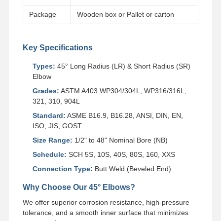
Package
Wooden box or Pallet or carton
Χωρίς συγκόλληση σωλήνες ανοξείδωτου
Υγειονομικές τοποθετήσεις σωληνώσεων ανοξείδωτου
Key Specifications
ΣΩΛΉΝΑΣ BA
Types:
45° Long Radius (LR) & Short Radius (SR)
Elbow
Ενωμένοι στενά ανοξείδωτο σωλήνες
Grades:
ASTM A403 WP304/304L, WP316/316L,
321, 310, 904L
Φύλλο σπειρών ανοξείδωτου
Standard:
ASME B16.9, B16.28, ANSI, DIN, EN,
ISO, JIS, GOST
Size Range:
1/2" to 48" Nominal Bore (NB)
Schedule:
SCH 5S, 10S, 40S, 80S, 160, XXS
Connection Type:
Butt Weld (Beveled End)
Why Choose Our 45° Elbows?
We offer superior corrosion resistance, high-pressure
tolerance, and a smooth inner surface that minimizes