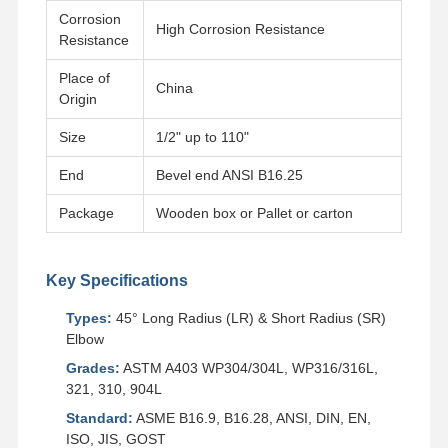
Corrosion
High Corrosion Resistance
Resistance
공장 투어
품질 관리
연락처
뉴스
Place of
China
Origin
Size
1/2" up to 110"
End
Bevel end ANSI B16.25
모든 케이스
Package
Wooden box or Pallet or carton
스테인리스 스틸 부트 웰드 파이프 피팅
스테인레스 스틸의 나사 파이프 피팅
Key Specifications
Types:
45° Long Radius (LR) & Short Radius (SR)
스테인레스 강 안출된 관 이음쇠
Elbow
스테인레스 강 플랜지
Grades:
ASTM A403 WP304/304L, WP316/316L,
321, 310, 904L
스테인리스 스틸 밸브
Standard:
ASME B16.9, B16.28, ANSI, DIN, EN,
ISO, JIS, GOST
스테인레스 강 이음매 없는 관