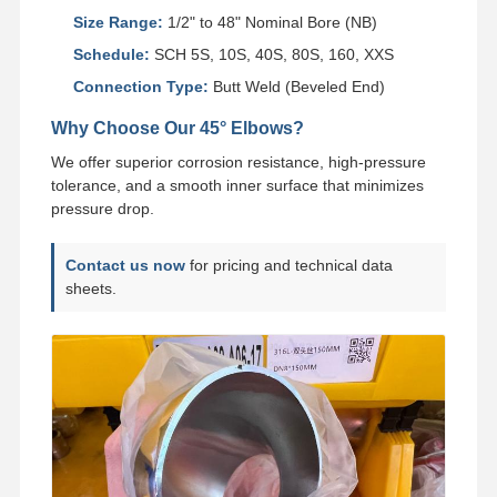
Size Range:
1/2" to 48" Nominal Bore (NB)
스테인레스 강 위생 파이프 맞춤
Schedule:
SCH 5S, 10S, 40S, 80S, 160, XXS
Connection Type:
Butt Weld (Beveled End)
BA 튜브
Why Choose Our 45° Elbows?
스테인레스 강 용접관
We offer superior corrosion resistance, high-pressure
스테인리스강 코일 시트
tolerance, and a smooth inner surface that minimizes
pressure drop.
Contact us now
for pricing and technical data
sheets.