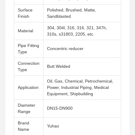
Surface
Polished, Brushed, Matte,
Finish
Sandblasted
304, 304l, 316, 316, 321, 347h,
Material
310s, s31803, 2205, etc.
Pipe Fitting
Concentric reducer
Type
Connection
Butt Welded
Type
Oil, Gas, Chemical, Petrochemical,
Application
Power, Industrial Piping, Medical
Equipment, Shipbuilding
Diameter
DN15-DN900
Range
홈
제품 소개
동영상
회사 소개
Brand
Yuhao
Name