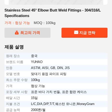
Stainless Steel 45° Elbow Butt Weld Fittings - 304/316/L
Specifications
가격：협상 가능
MOQ：100kg
최고의 가격
지금 연락
제품 설명
원래 장소
중국
브랜드 이름
YUHAO
인증
ASTM, AISI, GB, DIN, JIS
모델 번호
맞대기 용접 파이프 피팅
최소 주문 수량
100kg
가격
협상 가능
포장 세부 사항
표준 바다 가치 번들, 표준 합판 케이스
배달 시간
15일
지불 조건
L/C,D/A,D/P,T/T,웨스턴 유니온,MoneyGram
공급 능력
2000톤/월