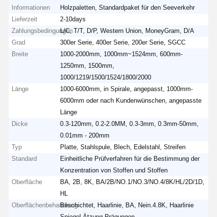
Informationen
Holzpaletten, Standardpaket für den Seeverkehr
Lieferzeit
2-10days
Zahlungsbedingungen
L/C, T/T, D/P, Western Union, MoneyGram, D/A
Grad
300er Serie, 400er Serie, 200er Serie, SGCC
Breite
1000-2000mm, 1000mm~1524mm, 600mm-
1250mm, 1500mm,
1000/1219/1500/1524/1800/2000
Länge
1000-6000mm, in Spirale, angepasst, 1000mm-
6000mm oder nach Kundenwünschen, angepasste
Länge
Dicke
0.3-120mm, 0.2-2.0MM, 0.3-3mm, 0.3mm-50mm,
0.01mm - 200mm
Typ
Platte, Stahlspule, Blech, Edelstahl, Streifen
Standard
Einheitliche Prüfverfahren für die Bestimmung der
Konzentration von Stoffen und Stoffen
Oberfläche
BA, 2B, 8K, BA/2B/NO.1/NO.3/NO.4/8K/HL/2D/1D,
HL
Oberflächenbehandlung
Beschichtet, Haarlinie, BA, Nein.4.8K, Haarlinie
Spiegel Ätzung Prägungen