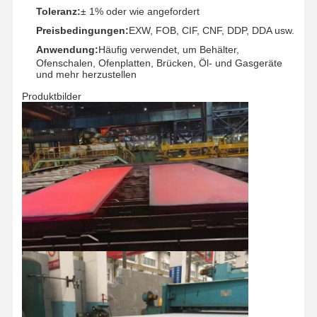
Edelstahl-nahtlose Rohre
Toleranz:
± 1% oder wie angefordert
Preisbedingungen:
EXW, FOB, CIF, CNF, DDP, DDA usw.
Edelstahl-gesundheitliche Fitting
Anwendung:
Häufig verwendet, um Behälter,
Ofenschalen, Ofenplatten, Brücken, Öl- und Gasgeräte
BA-ROHR
und mehr herzustellen
Edelstahl geschweißte Rohre
Produktbilder
Edelstahl-Spulen-Blatt