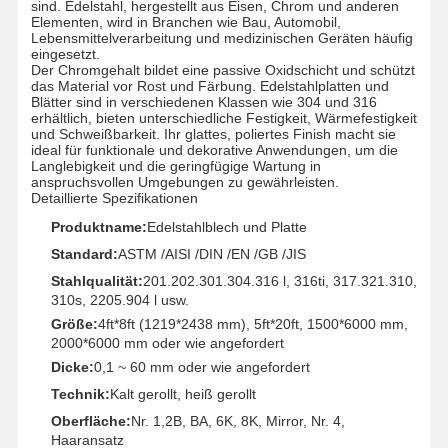
sind. Edelstahl, hergestellt aus Eisen, Chrom und anderen
Elementen, wird in Branchen wie Bau, Automobil,
Lebensmittelverarbeitung und medizinischen Geräten häufig
eingesetzt.
Fabrik Tour
Qualitätskont
Kontakt
Nachrichten
Der Chromgehalt bildet eine passive Oxidschicht und schützt
Rolle
das Material vor Rost und Färbung. Edelstahlplatten und
Blätter sind in verschiedenen Klassen wie 304 und 316
erhältlich, bieten unterschiedliche Festigkeit, Wärmefestigkeit
und Schweißbarkeit. Ihr glattes, poliertes Finish macht sie
ideal für funktionale und dekorative Anwendungen, um die
Langlebigkeit und die geringfügige Wartung in
anspruchsvollen Umgebungen zu gewährleisten.
Alle Fälle
Detaillierte Spezifikationen
Produktname:
Edelstahlblech und Platte
Rohrverbindungen aus Edelstahl
Standard:
ASTM /AISI /DIN /EN /GB /JIS
Stahlqualität:
201.202.301.304.316 l, 316ti, 317.321.310,
Rohrverbindungen aus rostfreiem Stahl
310s, 2205.904 l usw.
Größe:
4ft*8ft (1219*2438 mm), 5ft*20ft, 1500*6000 mm,
Edelstahl geschmiedete Fitting
2000*6000 mm oder wie angefordert
Dicke:
0,1 ~ 60 mm oder wie angefordert
Edelstahl-Flansche
Technik:
Kalt gerollt, heiß gerollt
Ventile aus Edelstahl
Oberfläche:
Nr. 1,2B, BA, 6K, 8K, Mirror, Nr. 4,
Haaransatz