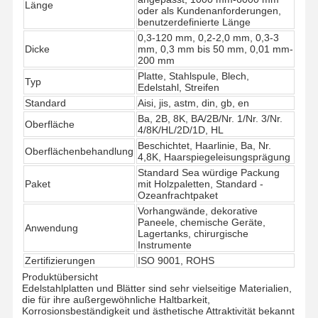
Länge
oder als Kundenanforderungen,
benutzerdefinierte Länge
0,3-120 mm, 0,2-2,0 mm, 0,3-3
Dicke
mm, 0,3 mm bis 50 mm, 0,01 mm-
200 mm
Platte, Stahlspule, Blech,
Typ
Edelstahl, Streifen
Standard
Aisi, jis, astm, din, gb, en
Ba, 2B, 8K, BA/2B/Nr. 1/Nr. 3/Nr.
Oberfläche
4/8K/HL/2D/1D, HL
Beschichtet, Haarlinie, Ba, Nr.
Oberflächenbehandlung
4,8K, Haarspiegeleisungsprägung
Standard Sea würdige Packung
Paket
mit Holzpaletten, Standard -
Ozeanfrachtpaket
Vorhangwände, dekorative
Paneele, chemische Geräte,
Anwendung
Lagertanks, chirurgische
Instrumente
Zertifizierungen
ISO 9001, ROHS
Startseite
Produkte
Videos
Über Uns
Produktübersicht
Edelstahlplatten und Blätter sind sehr vielseitige Materialien,
die für ihre außergewöhnliche Haltbarkeit,
Korrosionsbeständigkeit und ästhetische Attraktivität bekannt