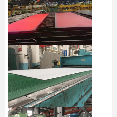
Roestvrij staalnaadloze buizen
Montage van de roestvrij staal de Sanitaire Pijp
BEDELAARSbuis
Roestvrij staal Gelaste Pijpen
Het Blad van de roestvrij staalrol