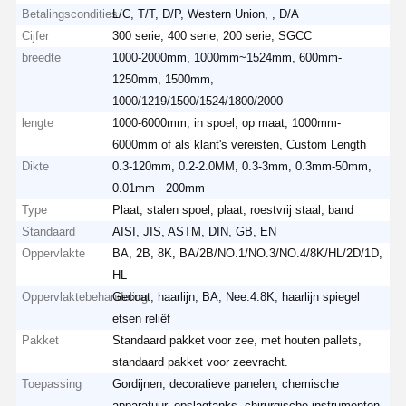
Betalingscondities
L/C, T/T, D/P, Western Union, , D/A
Cijfer
300 serie, 400 serie, 200 serie, SGCC
breedte
1000-2000mm, 1000mm~1524mm, 600mm-
1250mm, 1500mm,
1000/1219/1500/1524/1800/2000
lengte
1000-6000mm, in spoel, op maat, 1000mm-
6000mm of als klant's vereisten, Custom Length
Dikte
0.3-120mm, 0.2-2.0MM, 0.3-3mm, 0.3mm-50mm,
0.01mm - 200mm
Type
Plaat, stalen spoel, plaat, roestvrij staal, band
Standaard
AISI, JIS, ASTM, DIN, GB, EN
Oppervlakte
BA, 2B, 8K, BA/2B/NO.1/NO.3/NO.4/8K/HL/2D/1D,
HL
Oppervlaktebehandeling
Gecoat, haarlijn, BA, Nee.4.8K, haarlijn spiegel
etsen reliëf
Pakket
Standaard pakket voor zee, met houten pallets,
standaard pakket voor zeevracht.
Toepassing
Gordijnen, decoratieve panelen, chemische
apparatuur, opslagtanks, chirurgische instrumenten