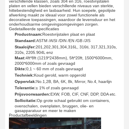
verschillende klassen, zoals 304 en 316, roestvrijstalen
platen en vellen bieden verschillende niveaus van sterkte,
hittebestendigheid en lasbaarheid. Hun soepele, gepolijste
afwerking maakt ze ideaal voor zowel functionele als
Fabrieksreis
Kwaliteitscont
Contacteer
Nieuws
decoratieve toepassingen, waardoor de levensduur en het
Role
Ons
onderhoudsarme omgevingsomgevingen zorgen.
Gedetailleerde specificaties
Productnaam:
Roestvrijstalen plaat en plaat
Standaard:
ASTM /AISI /DIN /EN /GB /JIS
Staalcijfer:
201,202,301,304,316L, 316ti, 317,321,310s,
310s, 2205.904L enz
Alle Gevallen
Maat:
4ft*8ft (1219*2438mm), 5ft*20ft, 1500*6000mm,
2000*6000mm of zoals gevraagd
Dikte:
0,1 ~ 60 mm of zoals gevraagd
Buttweldbuizen van roestvrij staal
Techniek:
Koud gerold, warm opgerold
Oppervlak:
No.1,2B, BA, 6K, 8k, Mirror, No.4, haarlijn
Schroefbuizen van roestvrij staal
Tolerantie:
± 1% of zoals gevraagd
Prijsvoorwaarden:
EXW, FOB, CIF, CNF, DDP, DDA etc.
Roestvrij staal Gesmede Pijpmontage
Sollicitatie:
Op grote schaal gebruikt om containers,
ovenschalen, ovenplaten, bruggen, olie- en
Roestvrij staalflenzen
gasapparatuur en meer te maken
Productafbeeldingen
roestvrijstalen klep