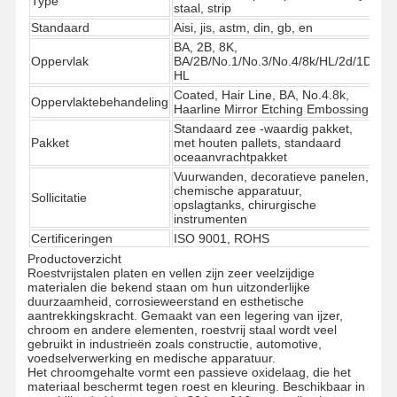
Type
staal, strip
Standaard
Aisi, jis, astm, din, gb, en
BA, 2B, 8K,
Oppervlak
BA/2B/No.1/No.3/No.4/8k/HL/2d/1D,
HL
Coated, Hair Line, BA, No.4.8k,
Oppervlaktebehandeling
Haarline Mirror Etching Embossing
Standaard zee -waardig pakket,
Pakket
met houten pallets, standaard
oceaanvrachtpakket
Vuurwanden, decoratieve panelen,
chemische apparatuur,
Sollicitatie
opslagtanks, chirurgische
instrumenten
Certificeringen
ISO 9001, ROHS
Productoverzicht
Roestvrijstalen platen en vellen zijn zeer veelzijdige
materialen die bekend staan om hun uitzonderlijke
duurzaamheid, corrosieweerstand en esthetische
aantrekkingskracht. Gemaakt van een legering van ijzer,
chroom en andere elementen, roestvrij staal wordt veel
gebruikt in industrieën zoals constructie, automotive,
Thuis
Producten
Videos
Over Ons
voedselverwerking en medische apparatuur.
Het chroomgehalte vormt een passieve oxidelaag, die het
materiaal beschermt tegen roest en kleuring. Beschikbaar in