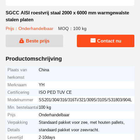
SGCC AISI roestvrij staal 2000 x 6000 mm warmgewalste
stalen platen
Prijs：Onderhandelbaar
MOQ：100 kg
Beste prijs
Contact nu
Productomschrijving
Plaats van
China
herkomst
Merknaam
YH
Certificering
ISO PED TUV CE
Modelnummer
SS201/304/316/316Ti/321/309S/310S/S31803/904L
Min. bestelaantal
100 kg
Prijs
Onderhandelbaar
Verpakking
Standaard pakket voor zee, met houten pallets,
Details
standaard pakket voor zeevracht.
Levertijd
2-10days