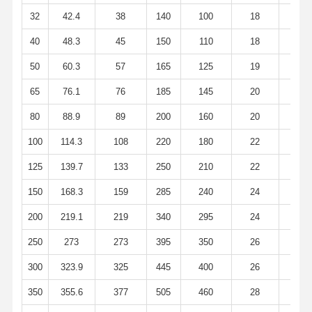
32
42.4
38
140
100
18
4
Tubos sin soldadura de acero inoxidables
40
48.3
45
150
110
18
4
Instalaciones de tuberías sanitaria de acero inoxidables
50
60.3
57
165
125
19
6
TUBO DE LOS VAGOS
65
76.1
76
185
145
20
7
Tubos soldados con autógena de acero inoxidables
80
88.9
89
200
160
20
9
100
114.3
108
220
180
22
1
Hoja de acero inoxidable de la bobina
125
139.7
133
250
210
22
14
150
168.3
159
285
240
24
17
200
219.1
219
340
295
24
22
250
273
273
395
350
26
27
300
323.9
325
445
400
26
3
350
355.6
377
505
460
28
3