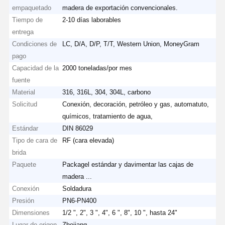
empaquetado
madera de exportación convencionales.
Tiempo de
2-10 días laborables
entrega
Condiciones de
LC, D/A, D/P, T/T, Western Union, MoneyGram
pago
Capacidad de la
2000 toneladas/por mes
fuente
Material
316, 316L, 304, 304L, carbono
Solicitud
Conexión, decoración, petróleo y gas, automatuto,
químicos, tratamiento de agua,
Estándar
DIN 86029
Tipo de cara de
RF (cara elevada)
brida
Paquete
Packagel estándar y davimentar las cajas de
madera ...
Conexión
Soldadura
Presión
PN6-PN400
Dimensiones
1/2 ", 2", 3 ", 4", 6 ", 8", 10 ", hasta 24"
Lugar de origen
Zhejiang