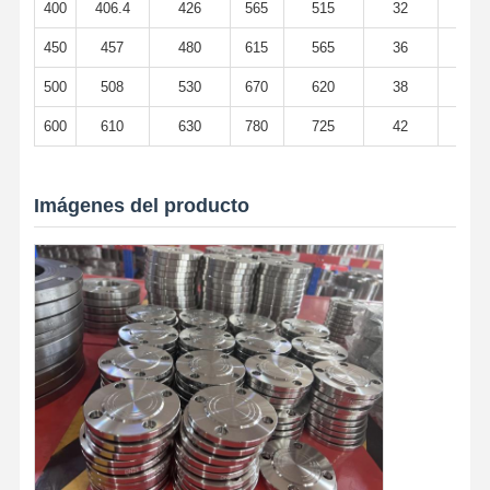
400
406.4
426
565
515
32
4
450
457
480
615
565
36
4
500
508
530
670
620
38
51
600
610
630
780
725
42
61
Imágenes del producto