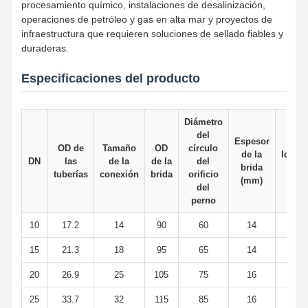
procesamiento químico, instalaciones de desalinización,
operaciones de petróleo y gas en alta mar y proyectos de
infraestructura que requieren soluciones de sellado fiables y
duraderas.
Visita A La
Control De
Contacto
Noticias
Fábrica
Calidad
Especificaciones del producto
Diámetro
del
Espesor
Todos Los
OD de
Tamaño
OD
círculo
Casos
de la
Identi
DN
las
de la
de la
del
brida
de la
tuberías
conexión
brida
orificio
(mm)
del
Fittings para tubos de soldadura de extremo de acero inoxidable
perno
Fittings para tubos de acero inoxidable con tornillo
10
17.2
14
90
60
14
Instalaciones de tuberías forjadas de acero inoxidables
15
21.3
18
95
65
14
2
20
26.9
25
105
75
16
2
Rebordes de acero inoxidables
25
33.7
32
115
85
16
3
válvula de acero inoxidable