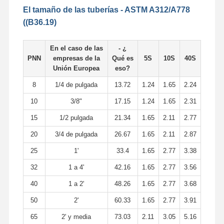
El tamaño de las tuberías - ASTM A312/A778
((B36.19)
En el caso de las
- ¿
PNN
empresas de la
Qué es
5S
10S
40S
Unión Europea
eso?
8
1/4 de pulgada
13.72
1.24
1.65
2.24
10
3/8"
17.15
1.24
1.65
2.31
15
1/2 pulgada
21.34
1.65
2.11
2.77
20
3/4 de pulgada
26.67
1.65
2.11
2.87
25
1'
33.4
1.65
2.77
3.38
32
1 a 4'
42.16
1.65
2.77
3.56
40
1 a 2'
48.26
1.65
2.77
3.68
50
2'
60.33
1.65
2.77
3.91
65
2' y media
73.03
2.11
3.05
5.16