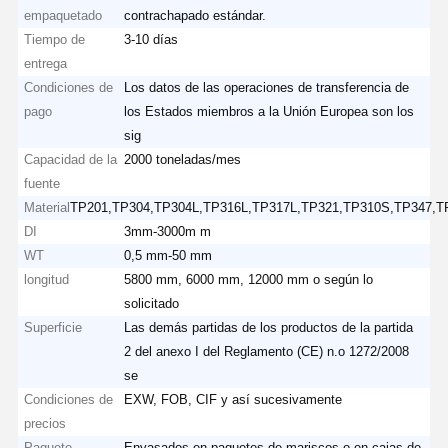
empaquetado
contrachapado estándar.
Tiempo de
3-10 días
entrega
Condiciones de
Los datos de las operaciones de transferencia de
pago
los Estados miembros a la Unión Europea son los
sig
Capacidad de la
2000 toneladas/mes
fuente
Material
TP201,TP304,TP304L,TP316L,TP317L,TP321,TP310S,TP347,T
DI
3mm-3000m m
WT
0,5 mm-50 mm
longitud
5800 mm, 6000 mm, 12000 mm o según lo
solicitado
Superficie
Las demás partidas de los productos de la partida
2 del anexo I del Reglamento (CE) n.o 1272/2008
se
Condiciones de
EXW, FOB, CIF y así sucesivamente
precios
Paquete
Envasados en paquetes de mariscos o en cajas de