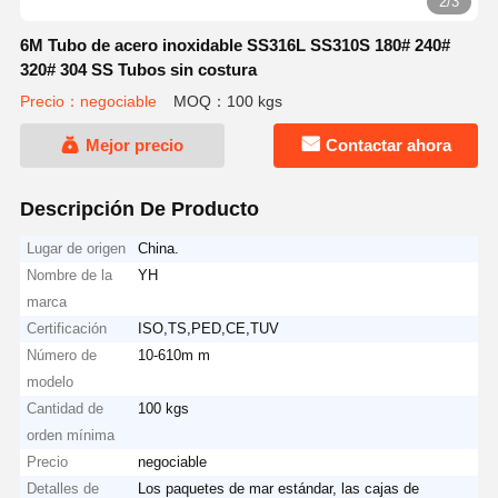
2/3
6M Tubo de acero inoxidable SS316L SS310S 180# 240#
320# 304 SS Tubos sin costura
Precio：negociable
MOQ：100 kgs
Mejor precio
Contactar ahora
Descripción De Producto
Lugar de origen
China.
Nombre de la
YH
marca
Certificación
ISO,TS,PED,CE,TUV
Número de
10-610m m
modelo
Cantidad de
100 kgs
orden mínima
Precio
negociable
Detalles de
Los paquetes de mar estándar, las cajas de