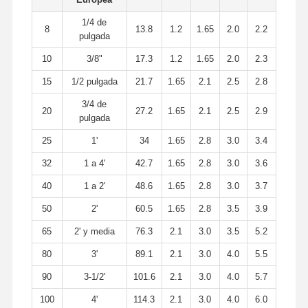
1/4 de
8
13.8
1.2
1.65
2.0
2.2
pulgada
10
3/8"
17.3
1.2
1.65
2.0
2.3
15
1/2 pulgada
21.7
1.65
2.1
2.5
2.8
3/4 de
20
27.2
1.65
2.1
2.5
2.9
pulgada
25
1'
34
1.65
2.8
3.0
3.4
32
1 a 4'
42.7
1.65
2.8
3.0
3.6
40
1 a 2'
48.6
1.65
2.8
3.0
3.7
50
2'
60.5
1.65
2.8
3.5
3.9
65
2' y media
76.3
2.1
3.0
3.5
5.2
80
3'
89.1
2.1
3.0
4.0
5.5
90
3-1/2'
101.6
2.1
3.0
4.0
5.7
100
4'
114.3
2.1
3.0
4.0
6.0