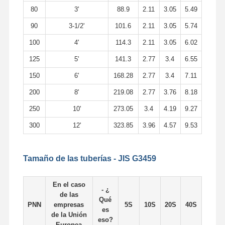
80
3'
88.9
2.11
3.05
5.49
90
3-1/2'
101.6
2.11
3.05
5.74
100
4'
114.3
2.11
3.05
6.02
125
5'
141.3
2.77
3.4
6.55
150
6'
168.28
2.77
3.4
7.11
200
8'
219.08
2.77
3.76
8.18
250
10'
273.05
3.4
4.19
9.27
300
12'
323.85
3.96
4.57
9.53
Tamaño de las tuberías - JIS G3459
En el caso
- ¿
de las
Qué
PNN
empresas
5S
10S
20S
40S
es
de la Unión
eso?
Europea