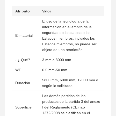
Atributo
Valor
El uso de la tecnología de la
información en el ámbito de la
seguridad de los datos de los
El material
Estados miembros, incluidos los
Estados miembros, no puede ser
objeto de una restricción.
- ¿ Qué?
3 mm a 3000 mm
WT
0.5 mm-50 mm
5800 mm, 6000 mm, 12000 mm o
Duración
según lo solicitado
Las demás partidas de los
Inicio
Productos
Videos
Sobre
productos de la partida 3 del anexo
Nosotros
Superficie
I del Reglamento (CE) n.o
1272/2008 se clasifican en el