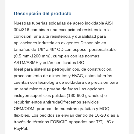
Tubos sin soldadura de acero inoxidables
Descripción del producto
Nuestras tuberías soldadas de acero inoxidable AISI
Instalaciones de tuberías sanitaria de acero inoxidables
304/316 combinan una excepcional resistencia a la
corrosión, una alta resistencia y durabilidad para
TUBO DE LOS VAGOS
aplicaciones industriales exigentes.Disponible en
tamaños de 1/8" a 48" OD con espesor personalizable
Tubos soldados con autógena de acero inoxidables
(0.5 mm-1200 mm), cumplen con las normas
Hoja de acero inoxidable de la bobina
ASTM/ASME y están certificados ISO.
Ideal para sistemas petroquímicos, de construcción,
procesamiento de alimentos y HVAC, estas tuberías
cuentan con tecnología de soldadura de precisión para
un rendimiento a prueba de fugas.Las opciones
incluyen superficies pulidas (180-600 gránulos) o
recubrimientos antirrudaOfrecemos servicios
OEM/ODM, pruebas de muestras gratuitas y MOQ
flexibles. Los pedidos se envían dentro de 10-20 días a
través de términos FOB/CIF, apoyados por T/T, L/C o
PayPal.