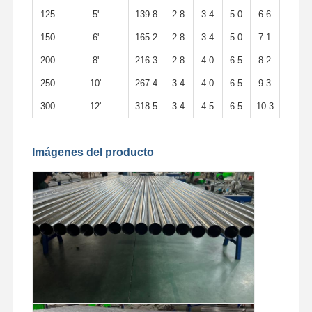
125
5'
139.8
2.8
3.4
5.0
6.6
150
6'
165.2
2.8
3.4
5.0
7.1
200
8'
216.3
2.8
4.0
6.5
8.2
250
10'
267.4
3.4
4.0
6.5
9.3
300
12'
318.5
3.4
4.5
6.5
10.3
Imágenes del producto