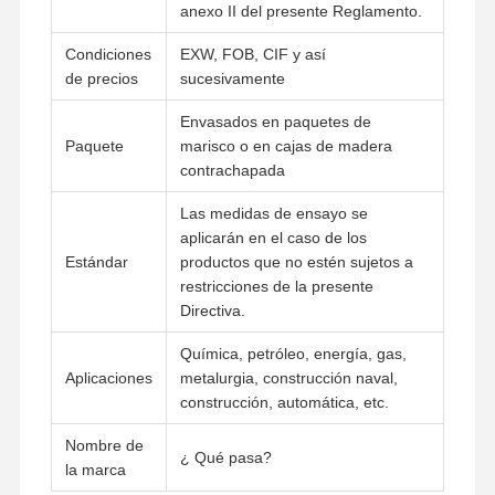
anexo II del presente Reglamento.
Condiciones
EXW, FOB, CIF y así
de precios
sucesivamente
Visita A La
Control De
Contacto
Noticias
Fábrica
Calidad
Envasados en paquetes de
Paquete
marisco o en cajas de madera
contrachapada
Las medidas de ensayo se
Todos Los
aplicarán en el caso de los
Casos
Estándar
productos que no estén sujetos a
restricciones de la presente
Fittings para tubos de soldadura de extremo de acero inoxidable
Directiva.
Fittings para tubos de acero inoxidable con tornillo
Química, petróleo, energía, gas,
Aplicaciones
metalurgia, construcción naval,
Instalaciones de tuberías forjadas de acero inoxidables
construcción, automática, etc.
Nombre de
Rebordes de acero inoxidables
¿ Qué pasa?
la marca
válvula de acero inoxidable