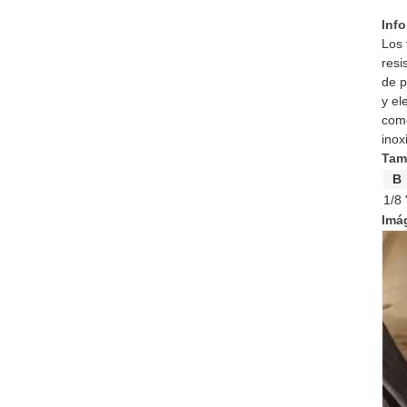
Inf
Los 
resi
de p
y el
como
inox
Tam
B
1/8 
Imá