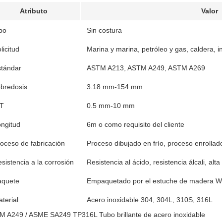
Atributo
Valor
po
Sin costura
licitud
Marina y marina, petróleo y gas, caldera,
stándar
ASTM A213, ASTM A249, ASTM A269
bredosis
3.18 mm-154 mm
T
0.5 mm-10 mm
ngitud
6m o como requisito del cliente
oceso de fabricación
Proceso dibujado en frío, proceso enrollad
sistencia a la corrosión
Resistencia al ácido, resistencia álcali, alta
aquete
Empaquetado por el estuche de madera 
terial
Acero inoxidable 304, 304L, 310S, 316L
 A249 / ASME SA249 TP316L Tubo brillante de acero inoxidable