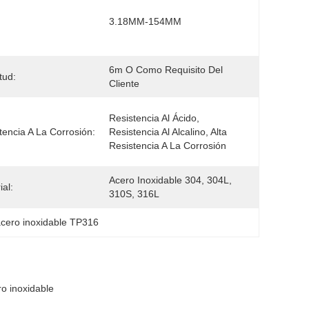
3.18MM-154MM
6m O Como Requisito Del 
tud:
Cliente
Resistencia Al Ácido, 
tencia A La Corrosión:
Resistencia Al Alcalino, Alta 
Resistencia A La Corrosión
Acero Inoxidable 304, 304L, 
ial:
310S, 316L
cero inoxidable TP316
 inoxidable