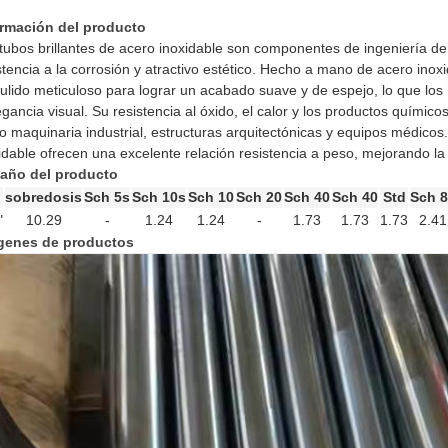
ormación del producto
tubos brillantes de acero inoxidable son componentes de ingeniería de
stencia a la corrosión y atractivo estético. Hecho a mano de acero ino
ulido meticuloso para lograr un acabado suave y de espejo, lo que los
egancia visual. Su resistencia al óxido, el calor y los productos quími
 maquinaria industrial, estructuras arquitectónicas y equipos médicos. 
idable ofrecen una excelente relación resistencia a peso, mejorando la 
año del producto
sobredosis
Sch 5s
Sch 10s
Sch 10
Sch 20
Sch 40
Sch 40
Std
Sch 
"
10.29
-
1.24
1.24
-
1.73
1.73
1.73
2.41
genes de productos