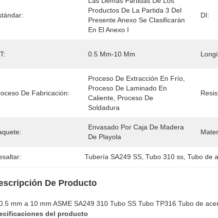
Las Demás Partidas De Los 
Productos De La Partida 3 Del 
stándar:
DI:
Presente Anexo Se Clasificarán 
En El Anexo I
T:
0.5 Mm-10 Mm
Longi
Proceso De Extracción En Frío, 
Proceso De Laminado En 
roceso De Fabricación:
Resis
Caliente, Proceso De 
Soldadura
Envasado Por Caja De Madera 
aquete:
Mater
De Playola
saltar:
Tubería SA249 SS
, 
Tubo 310 ss
, 
Tubo de a
escripción De Producto
0.5 mm a 10 mm ASME SA249 310 Tubo SS Tubo TP316 Tubo de acero
ecificaciones del producto