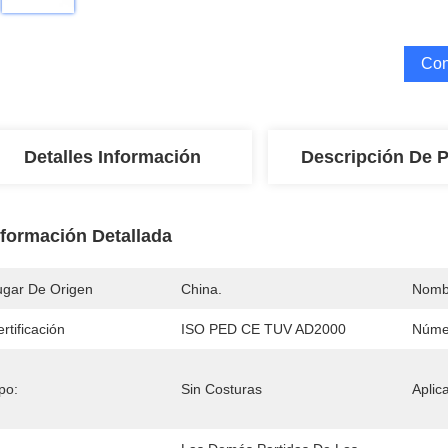
Con
Detalles Información
Descripción De 
nformación Detallada
ugar De Origen
China.
Nomb
rtificación
ISO PED CE TUV AD2000
Núme
po:
Sin Costuras
Aplic