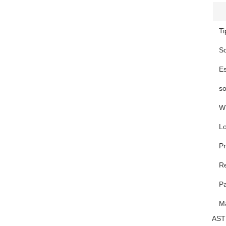
Ti
So
E
so
W
Lo
Pr
Re
P
Ma
ASTM