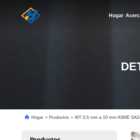
Hogar
Acerc
DE
Hogar
>
Productos
>
WT 0,5 mm a 10 mm ASME SA249
Productos