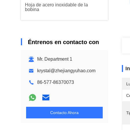
Hoja de acero inoxidable de la
bobina
Éntrenos en contacto con
Mr. Department 1
I
krystal@zhejiangyuhao.com
86-577-86370073
L
Ce
Contacto Ahora
Ti