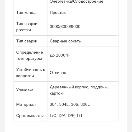
Энергетика/Слодостроение
Тип конца
Простые
Тип сварки
3000/6000/9000
розетки
Тип сварки
Сварные сокеты
Определение
До 1000°F
температуры
Устойчивость к
Отлично.
коррозии
Деревянный корпус, поддоны,
Упаковка
картон
Материал
304, 304L, 306, 306L
Главная
Продукция
Ролики
О Компании
Срок выплаты
L/C, D/A, D/P, T/T
Страница