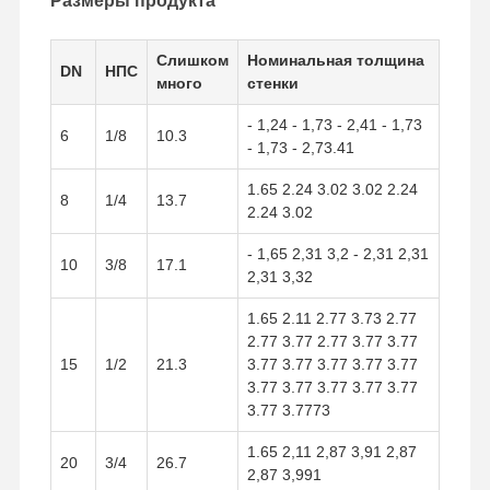
Размеры продукта
Трубы нержавеющей стали безшовные
Слишком
Номинальная толщина
DN
НПС
Штуцеры санитарной трубы нержавеющей стали
много
стенки
ТРУБКА БА
- 1,24 - 1,73 - 2,41 - 1,73
6
1/8
10.3
- 1,73 - 2,73.41
Трубы сваренные нержавеющей сталью
1.65 2.24 3.02 3.02 2.24
8
1/4
13.7
Лист катушки нержавеющей стали
2.24 3.02
- 1,65 2,31 3,2 - 2,31 2,31
10
3/8
17.1
2,31 3,32
1.65 2.11 2.77 3.73 2.77
2.77 3.77 2.77 3.77 3.77
15
1/2
21.3
3.77 3.77 3.77 3.77 3.77
3.77 3.77 3.77 3.77 3.77
3.77 3.7773
1.65 2,11 2,87 3,91 2,87
20
3/4
26.7
2,87 3,991