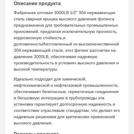
Описание продукта
Фабричная оптовая 3000LB 1/2" 304 нержавеющая
сталь сварная крышка высокого давления фитинга
Наша
Контроль
Контактные
Новости
предназначена для требовательных промышленных
Фабрика
Качества
Данные
приложений, предлагая исключительную прочность,
коррозионную стойкость,и
долговечностьИзготовленный из высококачественной
304 нержавеющей стали, этот фитинг рассчитан на
давление 3000LB, обеспечивая надежную
Все Случаи
производительность в условиях высокого давления и
высокой температуры.
Трубные фитинги из нержавеющей стали под сварку встык
Идеально подходит для химической,
нефтехимической и нефтегазовой промышленности,
Фитинги для труб из нержавеющей стали
обеспечивает безопасные, герметичные соединения
и бесшовную интеграцию в трубопроводы.эта
Выкованные нержавеющей сталью штуцеры трубы
установка гарантирует долгосрочную надежность и
соответствие отраслевым стандартам, что делает его
Фланцы нержавеющей стали
надежным решением для критических применений
высокого давления.
клапан из нержавеющей стали