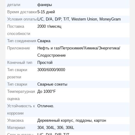
детали
фанеры
Время доставки
5-15 дней
Условия оплаты
L/C, D/A, D/P, T/T, Western Union, MoneyGram
Поставка
2000 т/месяц
способности
Тип соединения
Сварка
Приложение
Нефть и газ/Петрохимия/Химика/Энергетика/
Слодостроение
Конечный тип
Простой
Тип сварки
3000/6000/9000
розетки
Тип сварки
Сварные сокеты
Температурная
До 1000°F
оценка
Устойчивость к
Отлично.
коррозии
Упаковка
Деревянный корпус, поддоны, картон
Материал
304, 304L, 306, 306L
Срок выплаты
L/C, D/A, D/P, T/T