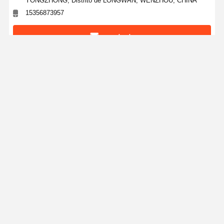
YONGZHONG, Distrito de LONGWAN, WENZHOU, CHINA
15356873957
contacto
Obter O Melhor Preço Para
Flange de pescoço de solda de aço inoxidável -
Design de solda sem costura, serviço pesado
para tubulações industriais críticas
Continue
Produtos Recomendados