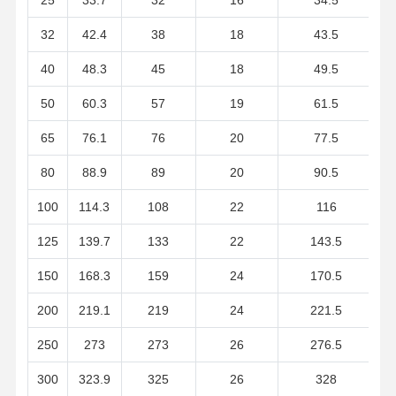
32
42.4
38
18
43.5
Tubulações sem emenda de aço inoxidável
40
48.3
45
18
49.5
Encaixes de tubulação sanitária de aço inoxidável
50
60.3
57
19
61.5
TUBO DOS VAGABUNDOS
65
76.1
76
20
77.5
Tubulações soldadas de aço inoxidável
80
88.9
89
20
90.5
Folha de aço inoxidável da bobina
100
114.3
108
22
116
125
139.7
133
22
143.5
150
168.3
159
24
170.5
200
219.1
219
24
221.5
250
273
273
26
276.5
300
323.9
325
26
328