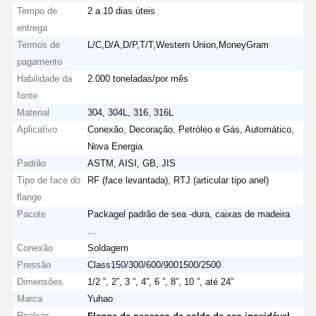
Tempo de
2 a 10 dias úteis
entrega
Termos de
L/C,D/A,D/P,T/T,Western Union,MoneyGram
pagamento
Habilidade da
2.000 toneladas/por mês
fonte
Material
304, 304L, 316, 316L
Aplicativo
Conexão, Decoração, Petróleo e Gás, Automático,
Nova Energia
Padrão
ASTM, AISI, GB, JIS
Tipo de face do
RF (face levantada), RTJ (articular tipo anel)
flange
Pacote
Packagel padrão de sea -dura, caixas de madeira
...
Conexão
Soldagem
Pressão
Class150/300/600/9001500/2500
Dimensões
1/2 ”, 2”, 3 ”, 4”, 6 ”, 8”, 10 ”, até 24”
Marca
Yuhao
Realçar:
,