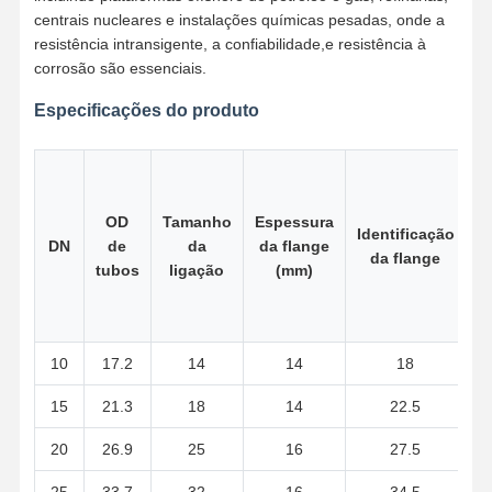
centrais nucleares e instalações químicas pesadas, onde a
resistência intransigente, a confiabilidade,e resistência à
corrosão são essenciais.
Fábrica
Controle De
Fale
Notícias
Qualidade
Conosco
Especificações do produto
OD
Tamanho
Espessura
Todos Os
Identificação
F
Casos
DN
de
da
da flange
da flange
tubos
ligação
(mm)
Acessórios para tubos de fundição de aço inoxidável
Acessórios para tubos de aço inoxidável
10
17.2
14
14
18
Encaixes de tubulação forjados de aço inoxidável
15
21.3
18
14
22.5
Flanges de aço inoxidável
20
26.9
25
16
27.5
válvula de aço inoxidável
25
33.7
32
16
34.5