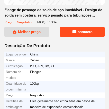
Flange de pescoço de solda de aço inoxidável - Design de
solda sem costura, serviço pesado para tubulações
industriais críticas
Preço：Negotation
MOQ：100kg
Melhor preço
contacto
Descrição De Produto
Lugar de origem
China
Marca
Yuhao
Certificação
ISO, API, BV, CE ...
Número do
Flanges
modelo
Quantidade de
100kg
ordem mínima
Preço
Negotation
Detalhes da
Eles geralmente são embalados em casos de
embalagem
madeira de exportação convencionais.