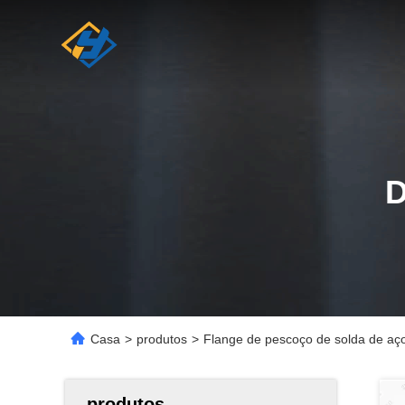
Casa
>
produtos
>
Flange de pescoço de solda de aço
produtos