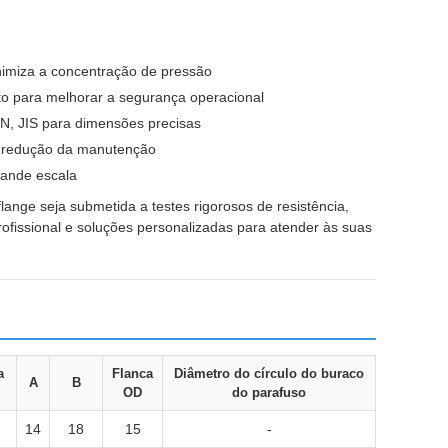
nimiza a concentração de pressão
o para melhorar a segurança operacional
N, JIS para dimensões precisas
 e redução da manutenção
rande escala
ange seja submetida a testes rigorosos de resistência,
rofissional e soluções personalizadas para atender às suas
a
Flanca
Diâmetro do círculo do buraco
A
B
OD
do parafuso
14
18
15
-