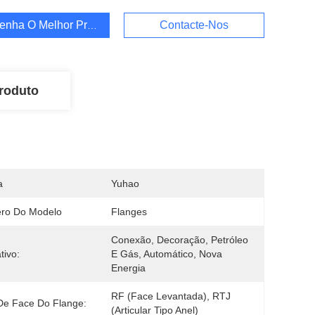
enha O Melhor Preço
Contacte-Nos
roduto
a
Yuhao
ro Do Modelo
Flanges
Conexão, Decoração, Petróleo 
tivo:
E Gás, Automático, Nova 
Energia
RF (face Levantada), RTJ 
De Face Do Flange:
(articular Tipo Anel)