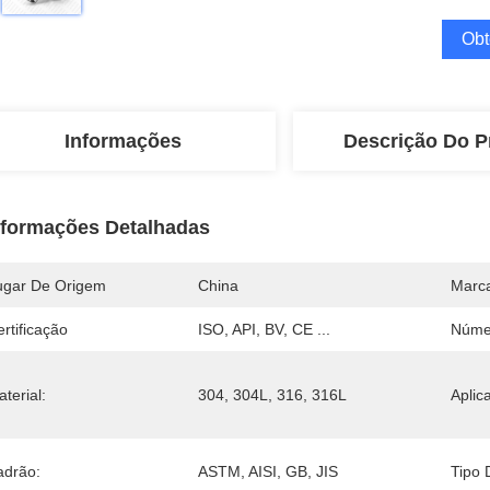
Obt
Informações
Descrição Do P
nformações Detalhadas
ugar De Origem
China
Marc
rtificação
ISO, API, BV, CE ...
Núme
terial:
304, 304L, 316, 316L
Aplica
adrão:
ASTM, AISI, GB, JIS
Tipo 