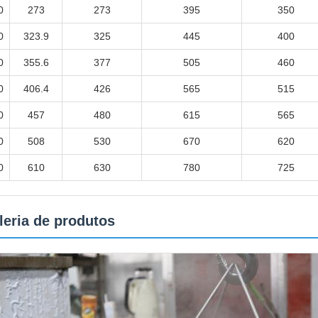
0
273
273
395
350
0
323.9
325
445
400
0
355.6
377
505
460
0
406.4
426
565
515
0
457
480
615
565
0
508
530
670
620
0
610
630
780
725
leria de produtos