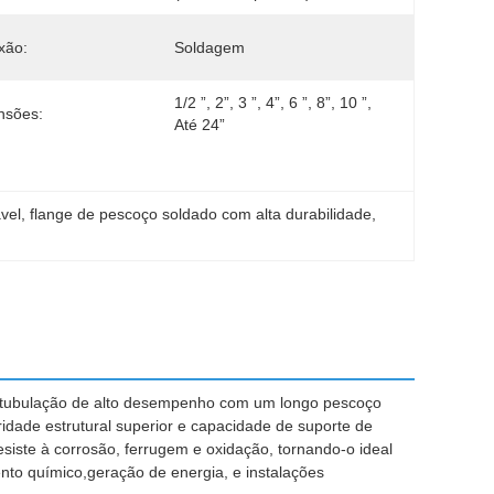
xão:
Soldagem
1/2 ”, 2”, 3 ”, 4”, 6 ”, 8”, 10 ”, 
nsões:
Até 24”
vel
, 
flange de pescoço soldado com alta durabilidade
, 
e tubulação de alto desempenho com um longo pescoço
idade estrutural superior e capacidade de suporte de
resiste à corrosão, ferrugem e oxidação, tornando-o ideal
ento químico,geração de energia, e instalações