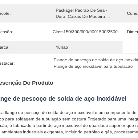
Packagel Padrão De Sea -
acote:
Cone
Dura, Caixas De Madeira ...
ressão:
Class150/300/600/9001500/2500
Dime
arca:
Yuhao
Flange de pescoço de solda de aço inoxidá
estacar:
Flange de aço inoxidável para tubulação
escrição Do Produto
ange de pescoço de solda de aço inoxidável
a flange de pescoço de solda de aço inoxidável é um componente d
co para soldagem de tubulação sem costura.Projetado para uma integr
são, é fabricado a partir de aço inoxidável de qualidade superior que 
 ambientes industriais exigentes, incluindo petróleo e gás, processam