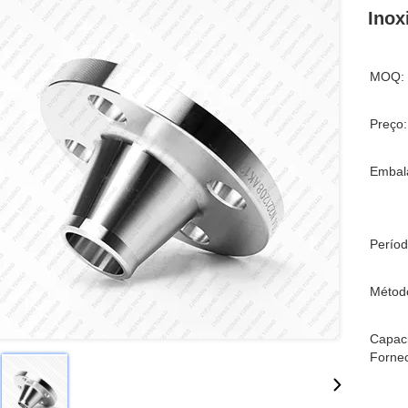
Inox
MOQ:
Preço:
Embal
Períod
Métod
Capac
Forne