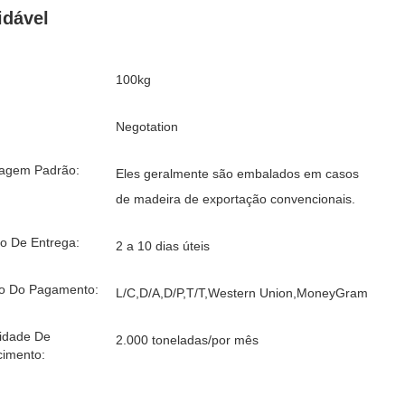
idável
100kg
Negotation
agem Padrão:
Eles geralmente são embalados em casos
de madeira de exportação convencionais.
o De Entrega:
2 a 10 dias úteis
o Do Pagamento:
L/C,D/A,D/P,T/T,Western Union,MoneyGram
idade De
2.000 toneladas/por mês
cimento: