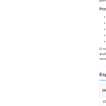
petr
Pri
O no
qual
nece
Es
D
1