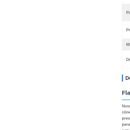
P
P
M
D
D
Fl
Noss
côni
pres
para