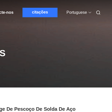
citações
cte-nos
Portuguese
S
ge De Pescoço De Solda De Aço