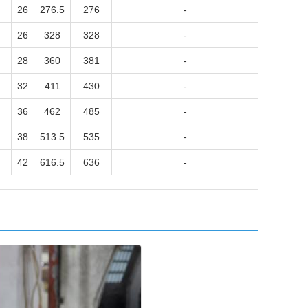
26
276.5
276
-
26
328
328
-
28
360
381
-
32
411
430
-
36
462
485
-
38
513.5
535
-
42
616.5
636
-