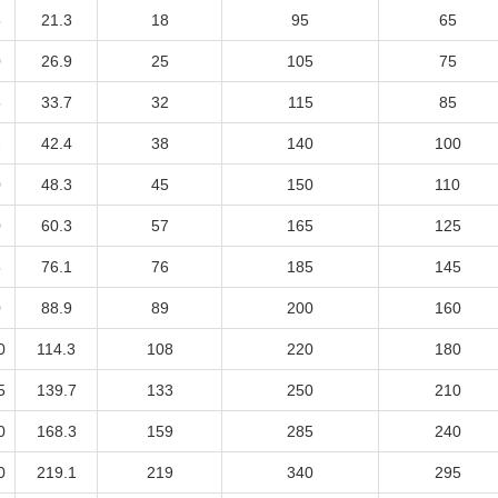
5
21.3
18
95
65
0
26.9
25
105
75
5
33.7
32
115
85
2
42.4
38
140
100
0
48.3
45
150
110
0
60.3
57
165
125
5
76.1
76
185
145
0
88.9
89
200
160
0
114.3
108
220
180
5
139.7
133
250
210
0
168.3
159
285
240
0
219.1
219
340
295