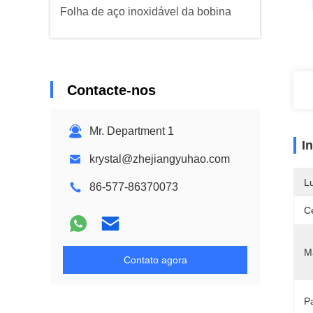
Folha de aço inoxidável da bobina
Contacte-nos
Mr. Department 1
I
krystal@zhejiangyuhao.com
L
86-577-86370073
Ce
Ma
Contato agora
P