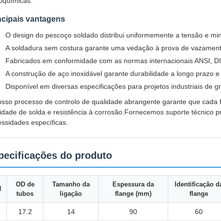
oquímicas.
ncipais vantagens
O design do pescoço soldado distribui uniformemente a tensão e mi
A soldadura sem costura garante uma vedação à prova de vazament
Fabricados em conformidade com as normas internacionais ANSI, DI
A construção de aço inoxidável garante durabilidade a longo prazo
Disponível em diversas especificações para projetos industriais de g
sso processo de controlo de qualidade abrangente garante que cada fl
idade de solda e resistência à corrosão.Fornecemos suporte técnico p
ssidades específicas.
pecificações do produto
OD de
Tamanho da
Espessura da
Identificação d
N
tubos
ligação
flange (mm)
flange
0
17.2
14
90
60