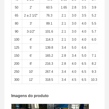
50
2'
60.5
1.65
2.8
3.5
3.9
65
2 a 2 1/2"
76.3
2.1
3.0
3.5
5.2
80
3'
89.1
2.1
3.0
4.0
5.5
90
3-1/2"
101.6
2.1
3.0
4.0
5.7
100
4'
114.3
2.1
3.0
4.0
6.0
125
5'
139.8
3.4
5.0
6.6
150
6'
165.2
2.8
3.4
5.0
7.1
200
8'
216.3
2.8
4.0
6.5
8.2
250
10'
267.4
3.4
4.0
6.5
9.3
300
12'
318.5
3.4
4.5
6.5
10.3
Imagens do produto