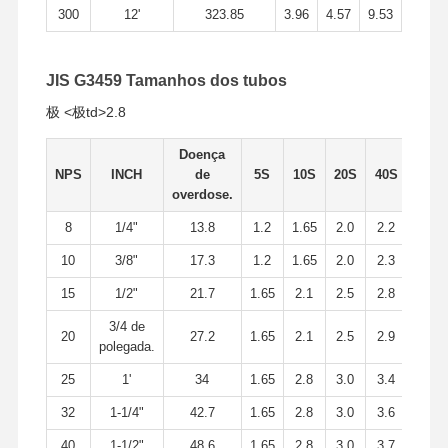
300
12'
323.85
3.96
4.57
9.53
JIS G3459 Tamanhos dos tubos
极 <极td>2.8
Doença
NPS
INCH
de
5S
10S
20S
40S
overdose.
8
1/4"
13.8
1.2
1.65
2.0
2.2
10
3/8"
17.3
1.2
1.65
2.0
2.3
15
1/2"
21.7
1.65
2.1
2.5
2.8
3/4 de
20
27.2
1.65
2.1
2.5
2.9
polegada.
25
1'
34
1.65
2.8
3.0
3.4
32
1-1/4"
42.7
1.65
2.8
3.0
3.6
40
1-1/2"
48.6
1.65
2.8
3.0
3.7