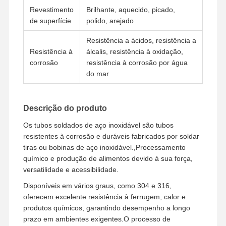
Revestimento
Brilhante, aquecido, picado,
de superfície
polido, arejado
Fábrica
Controle De
Fale
Notícias
Resistência a ácidos, resistência a
Qualidade
Conosco
Resistência à
álcalis, resistência à oxidação,
corrosão
resistência à corrosão por água
do mar
Todos Os
Descrição do produto
Casos
Os tubos soldados de aço inoxidável são tubos
resistentes à corrosão e duráveis fabricados por soldar
Acessórios para tubos de fundição de aço inoxidável
tiras ou bobinas de aço inoxidável.,Processamento
químico e produção de alimentos devido à sua força,
Acessórios para tubos de aço inoxidável
versatilidade e acessibilidade.
Encaixes de tubulação forjados de aço inoxidável
Disponíveis em vários graus, como 304 e 316,
oferecem excelente resistência à ferrugem, calor e
Flanges de aço inoxidável
produtos químicos, garantindo desempenho a longo
prazo em ambientes exigentes.O processo de
válvula de aço inoxidável