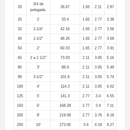
3/4 de
20
26.67
1.65
2.11
2.87
polegada.
25
1'
33.4
1.65
2.77
3.38
32
1-1/4"
42.16
1.65
2.77
3.56
40
1-1/2"
48.26
1.65
2.77
3.68
50
2'
60.33
1.65
2.77
3.91
65
2 a 2 1/2"
73.03
2.11
3.05
5.16
80
3'
88.9
2.11
3.05
5.49
90
3-1/2"
101.6
2.11
3.05
5.74
100
4'
114.3
2.11
3.05
6.02
125
5'
141.3
2.77
3.4
6.55
150
6'
168.28
2.77
3.4
7.11
200
8'
219.08
2.77
3.76
8.18
250
10'
273.05
3.4
4.19
9.27