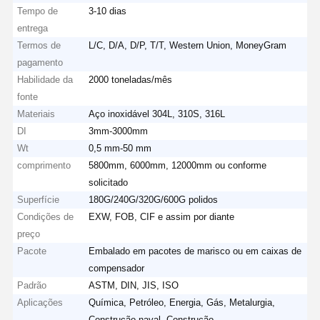
Tempo de
3-10 dias
entrega
Termos de
L/C, D/A, D/P, T/T, Western Union, MoneyGram
pagamento
Habilidade da
2000 toneladas/mês
fonte
Materiais
Aço inoxidável 304L, 310S, 316L
DI
3mm-3000mm
Wt
0,5 mm-50 mm
comprimento
5800mm, 6000mm, 12000mm ou conforme
solicitado
Superfície
180G/240G/320G/600G polidos
Condições de
EXW, FOB, CIF e assim por diante
preço
Pacote
Embalado em pacotes de marisco ou em caixas de
compensador
Padrão
ASTM, DIN, JIS, ISO
Aplicações
Química, Petróleo, Energia, Gás, Metalurgia,
Construção naval, Construção