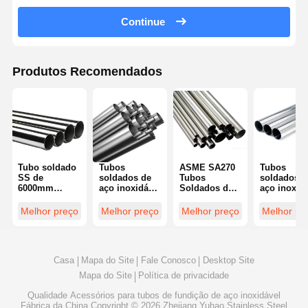
Continue
Produtos Recomendados
Tubo soldado
Tubos
ASME SA270
Tubos
SS de
soldados de
Tubos
soldados d
6000mm
aço inoxidável
Soldados de
aço inoxid
12000mm
ASTM AISI
Aço
polido
316L 321 310S
TP201 TP304
Inoxidável
ISO11850
Melhor preço
Melhor preço
Melhor preço
Melhor pr
para
TP304L Ss
ASTM A270
3mm-3000
tratamento de
Tubos
Ss Tubo
Soldagem 
águas
soldados
Soldado
tubos de a
residuais
TP304 304L
inoxidável
Casa
Mapa do Site
Fale Conosco
Desktop Site
Mapa do Site
Política de privacidade
Qualidade
Acessórios para tubos de fundição de aço inoxidável
Fábrica da China.Copyright © 2026 Zhejiang Yuhao Stainless Steel