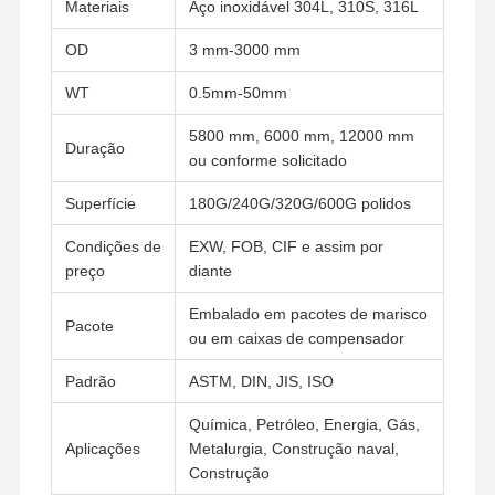
Materiais
Aço inoxidável 304L, 310S, 316L
OD
3 mm-3000 mm
WT
0.5mm-50mm
5800 mm, 6000 mm, 12000 mm
Duração
ou conforme solicitado
Superfície
180G/240G/320G/600G polidos
Condições de
EXW, FOB, CIF e assim por
preço
diante
Embalado em pacotes de marisco
Pacote
ou em caixas de compensador
Padrão
ASTM, DIN, JIS, ISO
Química, Petróleo, Energia, Gás,
Casa
Produtos
Vídeos
Quem
Somos
Aplicações
Metalurgia, Construção naval,
Construção