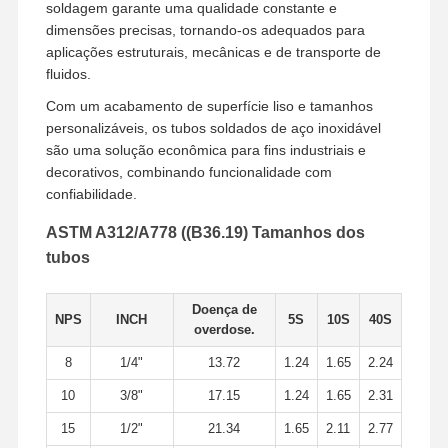
soldagem garante uma qualidade constante e
dimensões precisas, tornando-os adequados para
Tubulações sem emenda de aço inoxidável
aplicações estruturais, mecânicas e de transporte de
fluidos.
Encaixes de tubulação sanitária de aço inoxidável
Com um acabamento de superfície liso e tamanhos
TUBO DOS VAGABUNDOS
personalizáveis, os tubos soldados de aço inoxidável
são uma solução econômica para fins industriais e
Tubulações soldadas de aço inoxidável
decorativos, combinando funcionalidade com
confiabilidade.
Folha de aço inoxidável da bobina
ASTM A312/A778 ((B36.19) Tamanhos dos
tubos
Doença de
NPS
INCH
5S
10S
40S
overdose.
8
1/4"
13.72
1.24
1.65
2.24
10
3/8"
17.15
1.24
1.65
2.31
15
1/2"
21.34
1.65
2.11
2.77