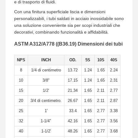
e di trasporto di fluidi.
Tubi senza cuciture di acciaio inossidabile
Con una finitura superficiale liscia e dimensioni
Accessori per tubi sanitari di acciaio inossidabile
personalizzabili, i tubi saldati in acciaio inossidabile sono
una soluzione conveniente sia per scopi industriali che
METROPOLITANA DI SEDERE
decorativi, combinando funzionalità e affidabilità.
Tubi saldati di acciaio inossidabile
ASTM A312/A778 ((B36.19) Dimensioni dei tubi
Strato della bobina di acciaio inossidabile
NPS
INCH
OD.
5S
10S
40S
8
1/4 di centimetro
13.72
1.24
1.65
2.24
10
3/8"
17.15
1.24
1.65
2.31
15
1/2'
21.34
1.65
2.11
2.77
20
3/4 di centimetro.
26.67
1.65
2.11
2.87
25
1'
33.4
1.65
2.77
3.38
32
1-1/4"
42.16
1.65
2.77
3.56
40
1-1/2'
48.26
1.65
2.77
3.68