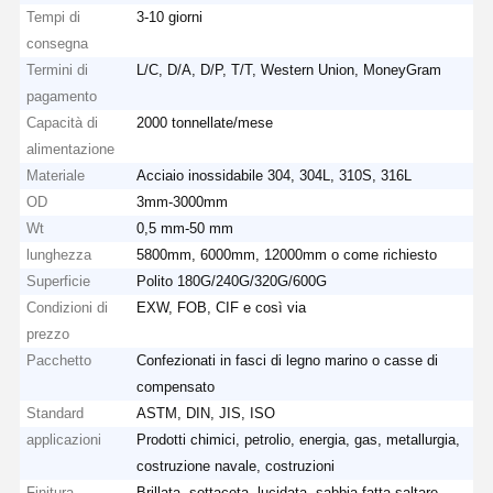
Tempi di
3-10 giorni
consegna
Termini di
L/C, D/A, D/P, T/T, Western Union, MoneyGram
pagamento
Capacità di
2000 tonnellate/mese
alimentazione
Materiale
Acciaio inossidabile 304, 304L, 310S, 316L
OD
3mm-3000mm
Wt
0,5 mm-50 mm
lunghezza
5800mm, 6000mm, 12000mm o come richiesto
Superficie
Polito 180G/240G/320G/600G
Condizioni di
EXW, FOB, CIF e così via
prezzo
Pacchetto
Confezionati in fasci di legno marino o casse di
compensato
Standard
ASTM, DIN, JIS, ISO
applicazioni
Prodotti chimici, petrolio, energia, gas, metallurgia,
costruzione navale, costruzioni
Finitura
Brillata, sottaceta, lucidata, sabbia fatta saltare