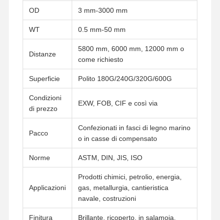
OD
3 mm-3000 mm
WT
0.5 mm-50 mm
5800 mm, 6000 mm, 12000 mm o
Distanze
come richiesto
Superficie
Polito 180G/240G/320G/600G
Condizioni
EXW, FOB, CIF e così via
di prezzo
Confezionati in fasci di legno marino
Pacco
o in casse di compensato
Norme
ASTM, DIN, JIS, ISO
Prodotti chimici, petrolio, energia,
Applicazioni
gas, metallurgia, cantieristica
Casa
Prodotti
Video
Chi Siamo
navale, costruzioni
Finitura
Brillante, ricoperto, in salamoia,