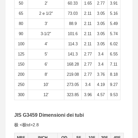
50
2'
60.33
1.65
2.77
3.91
65
2 e 1/2"
73.03
2.11
3.05
5.16
80
3'
88.9
2.11
3.05
5.49
90
3-1/2"
101.6
2.11
3.05
5.74
100
4'
114.3
2.11
3.05
6.02
125
5'
141.3
2.77
3.4
6.55
150
6'
168.28
2.77
3.4
7.11
200
8'
219.08
2.77
3.76
8.18
250
10'
273.05
3.4
4.19
9.27
300
12'
323.85
3.96
4.57
9.53
JIS G3459 Dimensioni dei tubi
极 <极td>2.8
NPS
INCH
OD.
5S
10S
20S
40S