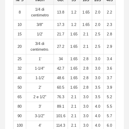
1/4 di
8
13.8
1.2
1.65
2.0
2.2
centimetro
10
3/8"
17.3
1.2
1.65
2.0
2.3
15
1/2'
21.7
1.65
2.1
2.5
2.8
3/4 di
20
27.2
1.65
2.1
2.5
2.9
centimetro.
25
1'
34
1.65
2.8
3.0
3.4
32
1-1/4"
42.7
1.65
2.8
3.0
3.6
40
1-1/2'
48.6
1.65
2.8
3.0
3.7
50
2'
60.5
1.65
2.8
3.5
3.9
65
2 e 1/2"
76.3
2.1
3.0
3.5
5.2
80
3'
89.1
2.1
3.0
4.0
5.5
90
3-1/2"
101.6
2.1
3.0
4.0
5.7
100
4'
114.3
2.1
3.0
4.0
6.0