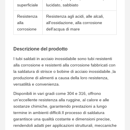
superficiale
lucidato, sabbiato
Resistenza
Resistenza agli acidi, alle alcali,
Fatory Tour
Controllo Di
Contattaci
Notizie
Qualità
alla
all'ossidazione, alla corrosione
corrosione
dell'acqua di mare
Descrizione del prodotto
Tutti I Casi
I tubi saldati in acciaio inossidabile sono tubi resistenti
alla corrosione e resistenti alla corrosione fabbricati con
la saldatura di strisce o bobine di acciaio inossidabile.,la
Fittings per tubi di stagno inossidabile
produzione di alimenti a causa della loro resistenza,
Fittings per tubi avvitati in acciaio inossidabile
versatilità e convenienza.
Disponibili in vari gradi come 304 e 316, offrono
Accessori per tubi forgiati di acciaio inossidabile
un'eccellente resistenza alla ruggine, al calore e alle
sostanze chimiche, garantendo prestazioni a lungo
Flange di acciaio inossidabile
termine in ambienti difficili.Il processo di saldatura
garantisce una qualità costante e dimensioni precise,
Valvole in acciaio inossidabile
rendendoli adatti per applicazioni strutturali, meccaniche