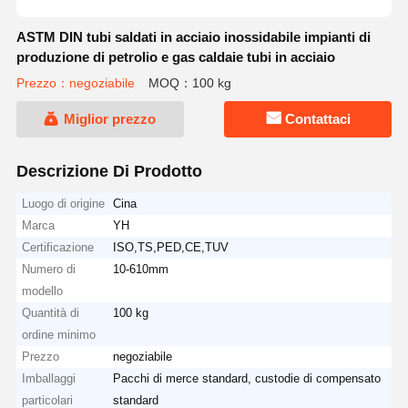
ASTM DIN tubi saldati in acciaio inossidabile impianti di
produzione di petrolio e gas caldaie tubi in acciaio
Prezzo：negoziabile
MOQ：100 kg
Miglior prezzo
Contattaci
Descrizione Di Prodotto
Luogo di origine
Cina
Marca
YH
Certificazione
ISO,TS,PED,CE,TUV
Numero di
10-610mm
modello
Quantità di
100 kg
ordine minimo
Prezzo
negoziabile
Imballaggi
Pacchi di merce standard, custodie di compensato
particolari
standard