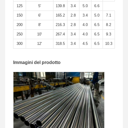
125
5'
139.8
3.4
5.0
6.6
150
6'
165.2
2.8
3.4
5.0
7.1
200
8'
216.3
2.8
4.0
6.5
8.2
250
10'
267.4
3.4
4.0
6.5
9.3
300
12'
318.5
3.4
4.5
6.5
10.3
Immagini del prodotto