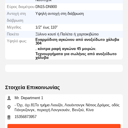
Εύρος διαμέτρου
DN15-DN900
Αντοχή στη
Υψηλή αντοχή στη διάβρωση
διάβρωση
Μέγεθος
1/2" έως 110"
Πακέτο
Ξύλινο κουτί ή Παλέτα ή χαρτοκιβώτιο
Εναρμόδιση αγκώνου από ανοξείδωτο χάλυβα
Υψηλό φως:
304
,
,
κόντρα ραφή αγκώνα 45 μοιρών
Τεχνουργήματα για σωλήνες από ανοξείδωτο
χάλυβα
Στοιχεία Επικοινωνίας
Mr. Department 1
- Όχι, όχι.81Το τμήμα Λιουζάι, Λουόντονγκ Νότιος Δρόμος, οδός
Γιόνγκζονγκ, περιοχή Λονγκουάν, Βενζού, Κίνα
15356873957