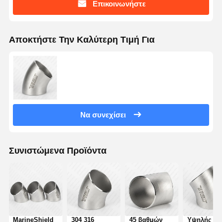
Επικοινωνήστε
Αποκτήστε Την Καλύτερη Τιμή Για
Να συνεχίσει
Συνιστώμενα Προϊόντα
Αρχική
Προϊόντα
Βίντεο
Σχετικά Με
Σελίδα
Εμάς
MarineShield
304 316
45 βαθμών
Υψηλής