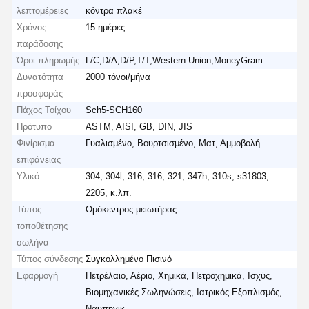
λεπτομέρειες
κόντρα πλακέ
Χρόνος
15 ημέρες
παράδοσης
Όροι πληρωμής
L/C,D/A,D/P,T/T,Western Union,MoneyGram
Δυνατότητα
2000 τόνοι/μήνα
προσφοράς
Πάχος Τοίχου
Sch5-SCH160
Πρότυπο
ASTM, AISI, GB, DIN, JIS
Φινίρισμα
Γυαλισμένο, Βουρτσισμένο, Ματ, Αμμοβολή
επιφάνειας
Υλικό
304, 304l, 316, 316, 321, 347h, 310s, s31803,
2205, κ.λπ.
Τύπος
Ομόκεντρος μειωτήρας
τοποθέτησης
σωλήνα
Τύπος σύνδεσης
Συγκολλημένο Πισινό
Εφαρμογή
Πετρέλαιο, Αέριο, Χημικά, Πετροχημικά, Ισχύς,
Βιομηχανικές Σωληνώσεις, Ιατρικός Εξοπλισμός,
Ναυπηγικ