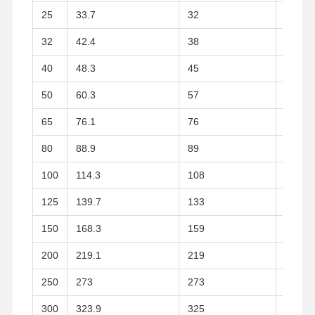
Edelstahl-nahtlose Rohre
25
33.7
32
16
Edelstahl-gesundheitliche Fitting
32
42.4
38
18
BA-ROHR
40
48.3
45
18
Edelstahl geschweißte Rohre
50
60.3
57
19
65
76.1
76
20
Edelstahl-Spulen-Blatt
80
88.9
89
20
100
114.3
108
22
125
139.7
133
22
150
168.3
159
24
200
219.1
219
24
250
273
273
26
300
323.9
325
26