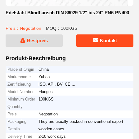
Edelstahl-Blindflansch DIN 86029 1/2" bis 24" PN6-PN400
Preis：Negotation
MOQ：100KGS
Bestpreis
Kontakt
Produkt-Beschreibung
Place of Origin
China
Markenname
Yuhao
Zertifizierung
ISO, API, BV, CE ...
Model Number
Flanges
Minimum Order
100KGS
Quantity
Preis
Negotation
Packaging
They are usually packed in conventional export
Details
wooden cases.
Delivery Time
2-10 work days