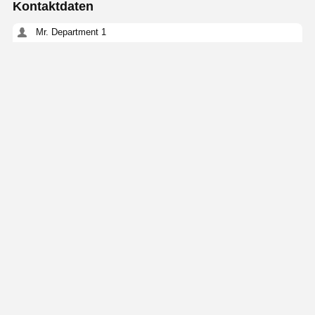
Kontaktdaten
Mr. Department 1
Nein, nicht wirklich.81, LIUZHAI SECTION, LUODONG SOUTH
ROAD, YONGZHONG STREET, Bezirk Longwan, WENZHOU,
CHINA
15356873957
Kontakt
Erhalten Sie Den Besten Preis Für
Edelstahl-Blindflansch DIN 86029 1/2" bis 24"
PN6-PN400
Price： 100KGS
Fortsetzen