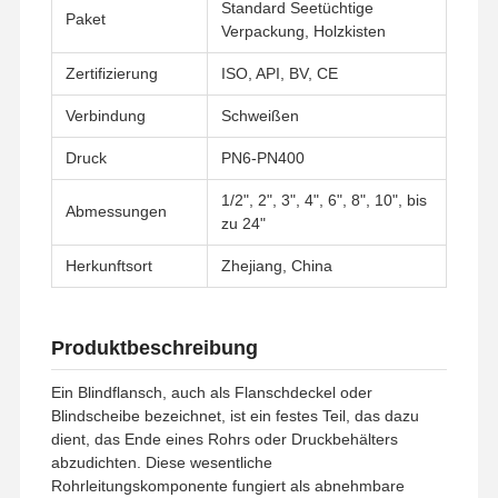
Standard Seetüchtige
Paket
Verpackung, Holzkisten
Zertifizierung
ISO, API, BV, CE
Verbindung
Schweißen
Druck
PN6-PN400
1/2", 2", 3", 4", 6", 8", 10", bis
Abmessungen
zu 24"
Herkunftsort
Zhejiang, China
Produktbeschreibung
Ein Blindflansch, auch als Flanschdeckel oder
Blindscheibe bezeichnet, ist ein festes Teil, das dazu
Startseite
Produkte
Videos
Über Uns
dient, das Ende eines Rohrs oder Druckbehälters
abzudichten. Diese wesentliche
Rohrleitungskomponente fungiert als abnehmbare