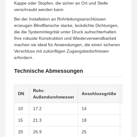
Kappe oder Stopfen, die sicher an Ort und Stelle
verschraubt werden kann.
Fabrik Tour
Qualitätskont
Kontakt
Nachrichten
Bei der Installation an Rohrleitungsanschlüssen
Rolle
erzeugen Blindflansche starke, leckdichte Dichtungen,
die die Systemintegrität unter Druck aufrechterhalten.
Ihre robuste Konstruktion und Wiederverwendbarkeit
machen sie ideal für Anwendungen, die einen sicheren
Verschluss mit zukünftigen Zugangsbedürfnissen
erfordern.
Alle Fälle
Technische Abmessungen
Rohrverbindungen aus Edelstahl
Rohrverbindungen aus rostfreiem Stahl
Rohr-
Flans
DN
Anschlussgröße
Außendurchmesser
(mm)
Edelstahl geschmiedete Fitting
10
17.2
14
14
Edelstahl-Flansche
15
21.3
18
14
Ventile aus Edelstahl
20
26.9
25
16