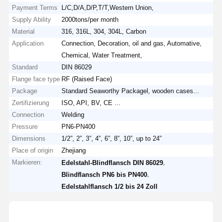
Payment Terms
L/C,D/A,D/P,T/T,Western Union,
Supply Ability
2000tons/per month
Material
316, 316L, 304, 304L, Carbon
Application
Connection, Decoration, oil and gas, Automative,
Chemical, Water Treatment,
Standard
DIN 86029
Flange face type
RF (Raised Face)
Package
Standard Seaworthy Packagel, wooden cases...
Zertifizierung
ISO, API, BV, CE ...
Connection
Welding
Pressure
PN6-PN400
Dimensions
1/2”, 2”, 3”, 4”, 6”, 8”, 10”, up to 24”
Place of origin
Zhejiang
Markieren:
,
Edelstahl-Blindflansch DIN 86029
,
Blindflansch PN6 bis PN400
Edelstahlflansch 1/2 bis 24 Zoll