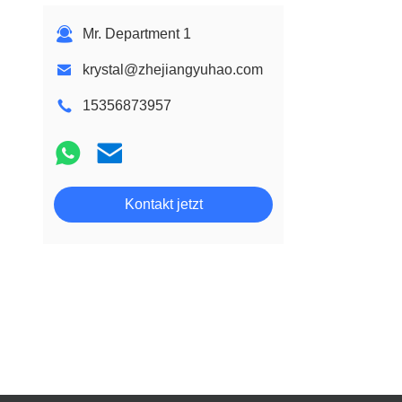
Mr. Department 1
krystal@zhejiangyuhao.com
15356873957
Kontakt jetzt