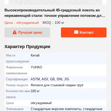
Высокопроизводительный 45-градусный локоть из
нержавеющей стали: точное управление потоком для
промышленных трубопроводов
Цена：обсуждаемый
MOQ：100 кг
Лучшая цена
Контакт
Характер Продукции
Место
Китай
происхождения
Фирменное
YUHAO
наименование
Сертификация
ASTM, AISI, GB, DIN, JIS
Номер модели
Фитинги для стыковой сварки труб
Количество мин
100 кг
заказа
Цена
обсуждаемый
Упаковывая
Стандартные морские комплекты, стандартные