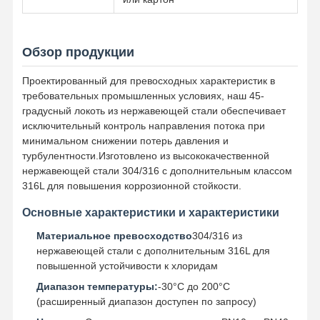
Трубы нержавеющей стали безшовные
Штуцеры санитарной трубы нержавеющей стали
Обзор продукции
ТРУБКА БА
Проектированный для превосходных характеристик в
требовательных промышленных условиях, наш 45-
Трубы сваренные нержавеющей сталью
градусный локоть из нержавеющей стали обеспечивает
исключительный контроль направления потока при
Лист катушки нержавеющей стали
минимальном снижении потерь давления и
турбулентности.Изготовлено из высококачественной
нержавеющей стали 304/316 с дополнительным классом
316L для повышения коррозионной стойкости.
Основные характеристики и характеристики
Материальное превосходство
304/316 из
нержавеющей стали с дополнительным 316L для
повышенной устойчивости к хлоридам
Диапазон температуры:
-30°C до 200°C
(расширенный диапазон доступен по запросу)