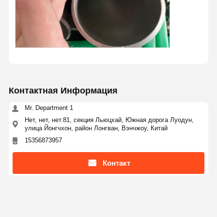
Контактная Информация
Mr. Department 1
Нет, нет, нет.81, секция Льюцхай, Южная дорога Луодун,
улица Йонгчхон, район Лонгван, Вэнчжоу, Китай
15356873957
Контакт
Получить Лучшую Цену Для