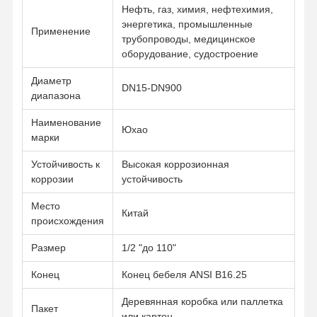
Нефть, газ, химия, нефтехимия,
энергетика, промышленные
Применение
трубопроводы, медицинское
Наша
Контроль
Контактные
Новости
оборудование, судостроение
Фабрика
Качества
Данные
Диаметр
DN15-DN900
диапазона
Наименование
Юхао
марки
Все Случаи
Устойчивость к
Высокая коррозионная
коррозии
устойчивость
Трубные фитинги из нержавеющей стали под сварку встык
Место
Китай
Фитинги для труб из нержавеющей стали
происхождения
Выкованные нержавеющей сталью штуцеры трубы
Размер
1/2 "до 110"
Фланцы нержавеющей стали
Конец
Конец бебеля ANSI B16.25
Деревянная коробка или паллетка
клапан из нержавеющей стали
Пакет
или картон