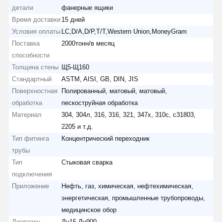
детали
фанерные ящики
Время доставки
15 дней
Условия оплаты
LC,D/A,D/P,T/T,Western Union,MoneyGram
Поставка
2000тонн/в месяц
способности
Толщина стены
Щ5-Щ160
Стандартный
ASTM, AISI, GB, DIN, JIS
Поверхностная
Полированный, матовый, матовый,
обработка
пескоструйная обработка
Материал
304, 304л, 316, 316, 321, 347х, 310с, с31803,
2205 и т.д.
Тип фитинга
Концентрический переходник
трубы
Тип
Стыковая сварка
подключения
Приложение
Нефть, газ, химическая, нефтехимическая,
энергетическая, промышленные трубопроводы,
медицинское обор
Диапазон
Ду15-Ду900