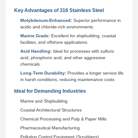
Трубы нержавеющей стали безшовные
Key Advantages of 316 Stainless Steel
Штуцеры санитарной трубы нержавеющей стали
Molybdenum-Enhanced:
Superior performance in
acidic and chloride-rich environments.
ТРУБКА БА
Marine Grade:
Excellent for shipbuilding, coastal
facilities, and offshore applications.
Трубы сваренные нержавеющей сталью
Acid Handling:
Ideal for processes with sulfuric
acid, phosphoric acid, and other aggressive
Лист катушки нержавеющей стали
chemicals.
Long-Term Durability:
Provides a longer service life
in harsh conditions, reducing maintenance costs.
Ideal for Demanding Industries
Marine and Shipbuilding
Coastal Architectural Structures
Chemical Processing and Pulp & Paper Mills
Pharmaceutical Manufacturing
Pollution Control Equipment (Scrubbers)