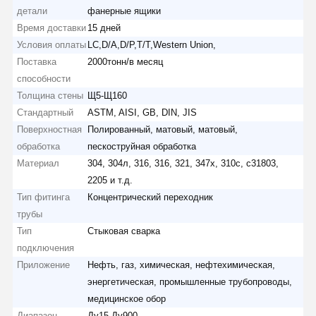
детали
фанерные ящики
Время доставки
15 дней
Условия оплаты
LC,D/A,D/P,T/T,Western Union,
Поставка
2000тонн/в месяц
способности
Толщина стены
Щ5-Щ160
Стандартный
ASTM, AISI, GB, DIN, JIS
Поверхностная
Полированный, матовый, матовый,
обработка
пескоструйная обработка
Материал
304, 304л, 316, 316, 321, 347х, 310с, с31803,
2205 и т.д.
Тип фитинга
Концентрический переходник
трубы
Тип
Стыковая сварка
подключения
Приложение
Нефть, газ, химическая, нефтехимическая,
энергетическая, промышленные трубопроводы,
медицинское обор
Диапазон
Ду15-Ду900