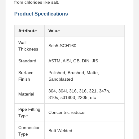
from chlorides like salt.
Product Specifications
Attribute
Value
Wall
Sch5-SCH160
Thickness
Standard
ASTM, AISI, GB, DIN, JIS
Surface
Polished, Brushed, Matte,
Finish
Sandblasted
304, 304l, 316, 316, 321, 347h,
Material
310s, s31803, 2205, etc.
Pipe Fitting
Concentric reducer
Type
Главная
Продукция
Ролики
О Компании
Страница
Connection
Butt Welded
Type