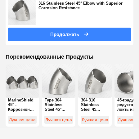
316 Stainless Steel 45° Elbow with Superior
Corrosion Resistance
Продолжать
Порекомендованные Продукты
MarineShield
Type 304
304 316
45-градусн
45° -
Stainless
Stainless
редукторн
Коррозионностойкий
Steel 45°
Steel 45
локть из
локоть для
Elbow Butt
Degree Elbow
нержавею
применения
Weld Fitting |
Butt Weld
стали:
Лучшая цена
Лучшая цена
Лучшая цена
Лучшая ц
в соленой
Specifications
Supplier
бесшовны
воде
переход д
изменений
размера