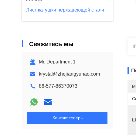
Лист катушки нержавеющей стали
Свяжитесь мы
Mr. Department 1
П
krystal@zhejiangyuhao.com
86-577-86370073
М
С
Контакт теперь
Ш