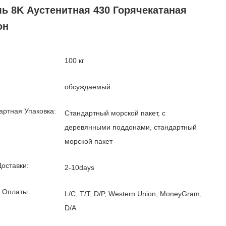
ь 8K Аустенитная 430 Горячекатаная
он
100 кг
обсуждаемый
артная Упаковка:
Стандартный морской пакет, с
деревянными поддонами, стандартный
морской пакет
Доставки:
2-10days
 Оплаты:
L/C, T/T, D/P, Western Union, MoneyGram,
D/A