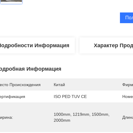
По
Подробности Информация
Характер Про
одробная Информация
есто Происхождения
Китай
Фирм
ертификация
ISO PED TUV CE
Номе
1000mm, 1219mm, 1500mm, 
ирина:
Длин
2000mm