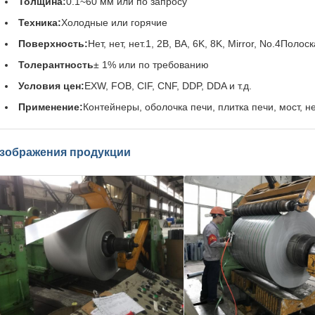
Толщина:
0.1~60 мм или по запросу
Техника:
Холодные или горячие
Поверхность:
Нет, нет, нет.1, 2B, BA, 6K, 8K, Mirror, No.4Полос
Толерантность
± 1% или по требованию
Условия цен:
EXW, FOB, CIF, CNF, DDP, DDA и т.д.
Применение:
Контейнеры, оболочка печи, плитка печи, мост, н
зображения продукции