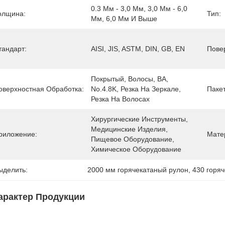
0.3 Мм - 3,0 Мм, 3,0 Мм - 6,0 
олщина:
Тип:
Мм, 6,0 Мм И Выше
тандарт:
AISI, JIS, ASTM, DIN, GB, EN
Пове
Покрытый, Волосы, BA, 
оверхностная Обработка:
No.4.8K, Резка На Зеркале, 
Пакет
Резка На Волосах
Хирургические Инструменты, 
Медицинские Изделия, 
риложение:
Мате
Пищевое Оборудование, 
Химическое Оборудование
ыделить:
2000 мм горячекатаный рулон
, 
430 горя
арактер Продукции