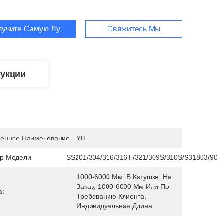
лучите Самую Лучшую Цену
Свяжитесь Мы
дукции
енное Наименование
YH
р Модели
SS201/304/316/316Ti/321/309S/310S/S31803/9
1000-6000 Мм, В Катушке, На 
Заказ, 1000-6000 Мм Или По 
а:
Требованию Клиента, 
Индивидуальная Длина