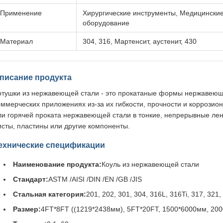
Применение
Хирургические инструменты, Медицински
оборудование
Материал
304, 316, Мартенсит, аустенит, 430
писание продукта
отушки из нержавеющей стали - это прокатаные формы нержавеющ
оммерческих приложениях из-за их гибкости, прочности и коррозио
ли горячей проката нержавеющей стали в тонкие, непрерывные лен
исты, пластины или другие компоненты.
ехнические спецификации
Наименование продукта:
Коуль из нержавеющей стали
Стандарт:
ASTM /AISI /DIN /EN /GB /JIS
Стальная категория:
201, 202, 301, 304, 316L, 316Ti, 317, 321,
Размер:
4FT*8FT ((1219*2438мм), 5FT*20FT, 1500*6000мм, 200