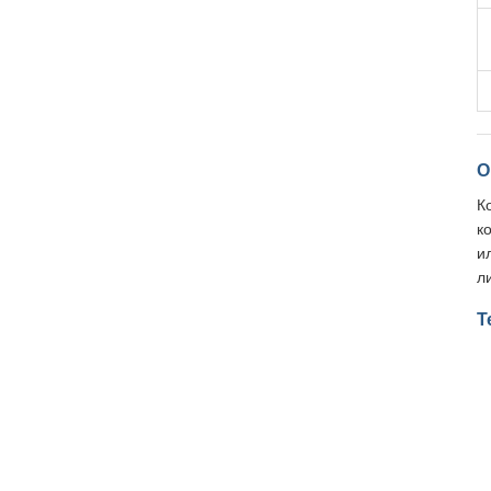
О
К
к
и
л
Т