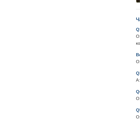
Ч
Q
О
к
В
О
Q
A
Q
О
Q
О