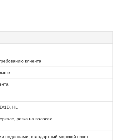
 требованию клиента
 выше
ента
2D/1D, HL
зеркале, резка на волосах
ми поддонами, стандартный морской пакет