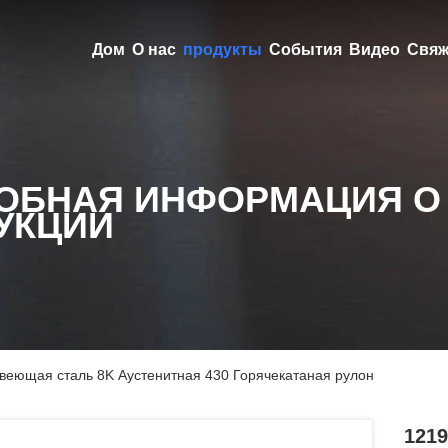
Дом
О нас
продукты
События
Видео
Свяж
ОБНАЯ ИНФОРМАЦИЯ О
УКЦИИ
веющая сталь 8K Аустенитная 430 Горячекатаная рулон
121