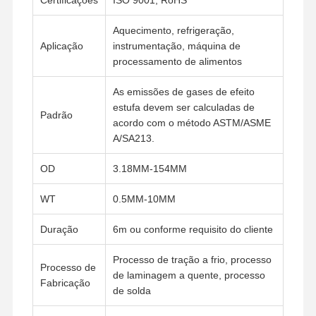
Aquecimento, refrigeração,
Aplicação
instrumentação, máquina de
processamento de alimentos
As emissões de gases de efeito
estufa devem ser calculadas de
Padrão
acordo com o método ASTM/ASME
A/SA213.
OD
3.18MM-154MM
WT
0.5MM-10MM
Duração
6m ou conforme requisito do cliente
Processo de tração a frio, processo
Processo de
Casa
Produtos
Vídeos
Quem
de laminagem a quente, processo
Fabricação
Somos
de solda