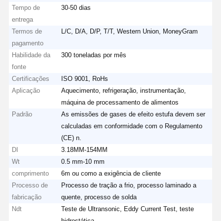
Tempo de
30-50 dias
entrega
Termos de
L/C, D/A, D/P, T/T, Western Union, MoneyGram
pagamento
Habilidade da
300 toneladas por mês
fonte
Certificações
ISO 9001, RoHs
Aplicação
Aquecimento, refrigeração, instrumentação,
máquina de processamento de alimentos
Padrão
As emissões de gases de efeito estufa devem ser
calculadas em conformidade com o Regulamento
(CE) n.
DI
3.18MM-154MM
Wt
0.5 mm-10 mm
comprimento
6m ou como a exigência de cliente
Processo de
Processo de tração a frio, processo laminado a
fabricação
quente, processo de solda
Ndt
Teste de Ultransonic, Eddy Current Test, teste
hidrostática