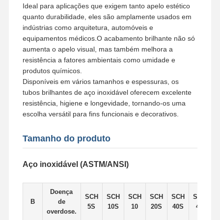
Ideal para aplicações que exigem tanto apelo estético
quanto durabilidade, eles são amplamente usados em
Tubulações sem emenda de aço inoxidável
indústrias como arquitetura, automóveis e
equipamentos médicos.O acabamento brilhante não só
Encaixes de tubulação sanitária de aço inoxidável
aumenta o apelo visual, mas também melhora a
resistência a fatores ambientais como umidade e
TUBO DOS VAGABUNDOS
produtos químicos.
Tubulações soldadas de aço inoxidável
Disponíveis em vários tamanhos e espessuras, os
tubos brilhantes de aço inoxidável oferecem excelente
Folha de aço inoxidável da bobina
resistência, higiene e longevidade, tornando-os uma
escolha versátil para fins funcionais e decorativos.
Tamanho do produto
Aço inoxidável (ASTM/ANSI)
Doença
SCH
SCH
SCH
SCH
SCH
SCH
B
de
D
5S
10S
10
20S
40S
40
overdose.