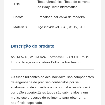
Teste ultrasónico, Teste de corrente
TNN
de Eddy, Teste hidrostático
Pacote
Embalado por caixa de madeira
Fábrica
Controle De
Fale
Notícias
Qualidade
Conosco
Materiais
Aço inoxidável 304L, 310S, 316L
Descrição do produto
Todos Os
Casos
ASTM A213, ASTM A249 Inoxidável ISO 9001, RoHS
Tubos de aço sem costura Brilhante Recheado
Acessórios para tubos de fundição de aço inoxidável
Acessórios para tubos de aço inoxidável
Os tubos brilhantes de aço inoxidável são componentes
de engenharia de precisão conhecidos por seu
Encaixes de tubulação forjados de aço inoxidável
acabamento de superfície excepcional e resistência à
corrosão superior.Estes tubos são submetidos a um
Flanges de aço inoxidável
meticuloso processo de polimento para obter uma,
aparência espelhada.
válvula de aço inoxidável