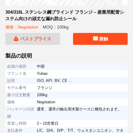
304/316L ステンレス鋼ブラインド フランジ – 産業用配管シ
ステム向けの頑丈な漏れ防止シール
価格：Negotation
MOQ：100kg
ベストプライス
接触
製品の説明
起源の場所
中国
ブランド名
Yuhao
証明
ISO, API, BV, CE ...
モデル番号
フランジ
最小注文数量
100kg
価格
Negotation
パッケージの詳
通常、通常の輸出用木製ケースに梱包されます。
細
受渡し時間
2～10営業日
支払条件
L/C、D/A、D/P、T/T、ウェスタンユニオン、マネ