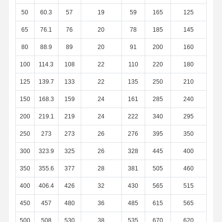
50
60.3
57
19
59
165
125
会社案内
品質管理
お問い合わせ
ニュース
65
76.1
76
20
78
185
145
80
88.9
89
20
91
200
160
100
114.3
108
22
110
220
180
125
139.7
133
22
135
250
210
すべての場合
150
168.3
159
24
161
285
240
200
219.1
219
24
222
340
295
ステンレス鋼突合せ溶接パイプ継手
250
273
273
26
276
395
350
ステンレス鋼の螺旋管フィッティング
300
323.9
325
26
328
445
400
ステンレス鋼の造られた管付属品
350
355.6
377
28
381
505
460
ステンレス鋼のフランジ
400
406.4
426
32
430
565
515
ステンレス鋼バルブ
450
457
480
36
485
615
565
ステンレス鋼の継ぎ目が無い管
500
508
530
38
535
670
620