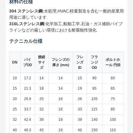
材料の仕様
304 ステンレス鋼:
水処理,HVAC,軽量製造を含む一般的産業用
用途に適しています.
316Lステンレス鋼:
化学加工,船舶工学,石油・ガス補助パイプ
ラインなどの厳しい環境における耐腐蝕性強化.
テクニカル仕様
接続
フレ
フラ
パイ
フレンズの
ボルトホ
DN
サイ
ンズ
ンジ
プOD
厚さ (mm)
ール 円径
ズ
ID
OD
10
17.2
14
14
15
90
60
15
21.3
18
14
19
95
65
20
26.9
25
16
26
105
75
25
33.7
32
16
33
115
85
ホーム
製品
ビデオ
企業情報
32
42.4
38
18
39
140
100
40
48.3
45
18
46
150
110