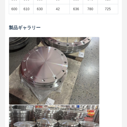
600
610
630
42
636
780
725
ステンレス鋼の衛生管付属品
BAの管
製品ギャラリー
ステンレス鋼の溶接された管
ステンレス鋼のコイル シート