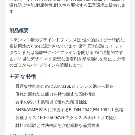
漏れ防止性能,耐腐蝕性,耐久性を要求する工業環境に提供しま
す.
製品概要
ステンレス鋼のブラインドフレンズは 恒久的および一時的な
密封用途のために設計されています 保守,圧力試験,シャット
ダウンまたは隔離中にパイプラインを閉じるのに理想的です
固い平坦なデザインは,緊密な密着剤を形成漏れを防止し,外部
のゴミからパイプラインを遮断します.
主要 な 特徴
最適な性能のために304/316Lステンレス鋼から製造
優れた漏れ防止能力を持つ頑丈な固体構造
要求の高い工業環境で優れた耐腐蝕性
ANSI/ASME B16 に準拠する5, DIN 2642,EN 1092-1 規格
各種サイズ,150~2500の圧力クラス,表面仕上げで提供
材料の試験と寸法検証を含む厳格な品質検査