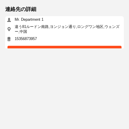
連絡先の詳細
Mr. Department 1
違う81ルードン南路,ヨンジョン通り,ロングワン地区,ウェンズ
ー,中国
15356873957
接触
最高の価格で
304/316L ステンレス鋼ブラインド フランジ – 産
業用配管システム向けの頑丈な漏れ防止シール
続行