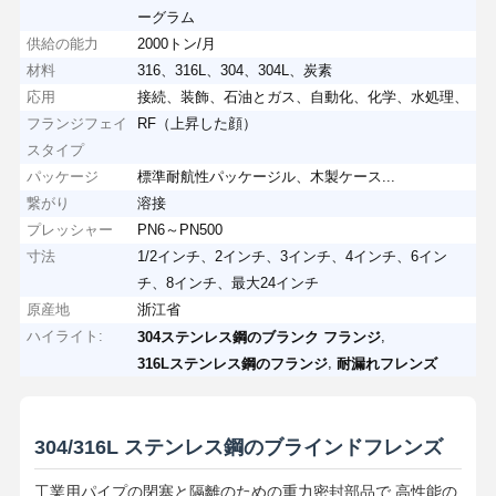
ーグラム
供給の能力
2000トン/月
材料
316、316L、304、304L、炭素
応用
接続、装飾、石油とガス、自動化、化学、水処理、
フランジフェイ
RF（上昇した顔）
スタイプ
パッケージ
標準耐航性パッケージル、木製ケース...
繋がり
溶接
プレッシャー
PN6～PN500
寸法
1/2インチ、2インチ、3インチ、4インチ、6イン
チ、8インチ、最大24インチ
原産地
浙江省
ハイライト:
,
304ステンレス鋼のブランク フランジ
,
316Lステンレス鋼のフランジ
耐漏れフレンズ
304/316L ステンレス鋼のブラインドフレンズ
工業用パイプの閉塞と隔離のための重力密封部品で,高性能の