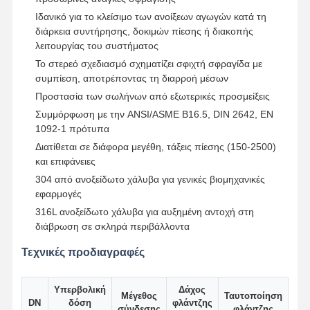
Ιδανικό για το κλείσιμο των ανοίξεων αγωγών κατά τη
διάρκεια συντήρησης, δοκιμών πίεσης ή διακοπής
λειτουργίας του συστήματος
Το στερεό σχεδιασμό σχηματίζει σφιχτή σφραγίδα με
συμπίεση, αποτρέποντας τη διαρροή μέσων
Προστασία των σωλήνων από εξωτερικές προσμείξεις
Συμμόρφωση με την ANSI/ASME B16.5, DIN 2642, EN
1092-1 πρότυπα
Διατίθεται σε διάφορα μεγέθη, τάξεις πίεσης (150-2500)
και επιφάνειες
304 από ανοξείδωτο χάλυβα για γενικές βιομηχανικές
εφαρμογές
316L ανοξείδωτο χάλυβα για αυξημένη αντοχή στη
διάβρωση σε σκληρά περιβάλλοντα
Τεχνικές προδιαγραφές
Αρχική
Προϊόντα
Βίντεο
Σχετικά Με
Σελίδα
Εμάς
Υπερβολική
Δάχος
Μέγεθος
Ταυτοποίηση
DN
δόση
φλάντζης
σύνδεσης
φλάντζης