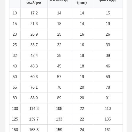
σωλήνα
(mm)
10
17.2
14
14
15
Γύρος
Ποιοτικός
Επαφή
Νέα
15
21.3
18
14
19
Εργοστασίων
Έλεγχος
20
26.9
25
16
26
25
33.7
32
16
33
32
42.4
38
18
39
Όλες Οι
Περιπτώσεις
40
48.3
45
18
46
50
60.3
57
19
59
Τεχνουργήματα για σωλήνες από ανοξείδωτο χάλυβα
65
76.1
76
20
78
Τεχνουργήματα για σωλήνες από ανοξείδωτο χάλυβα
80
88.9
89
20
91
Σφυρηλατημένες ανοξείδωτο τοποθετήσεις σωληνώσεων
100
114.3
108
22
110
Φλάντζες ανοξείδωτου
125
139.7
133
22
135
150
168.3
159
24
161
βαλβίδα από ανοξείδωτο χάλυβα