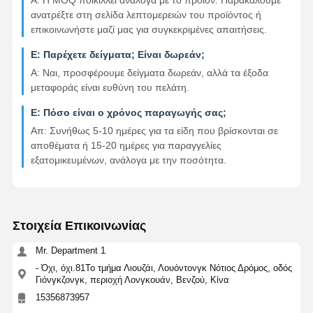
Α: Η MOQ ποικίλλει ανάλογα με το προϊόν. Παρακαλούμε
ανατρέξτε στη σελίδα λεπτομερειών του προϊόντος ή
επικοινωνήστε μαζί μας για συγκεκριμένες απαιτήσεις.
Ε: Παρέχετε δείγματα; Είναι δωρεάν;
Α: Ναι, προσφέρουμε δείγματα δωρεάν, αλλά τα έξοδα
μεταφοράς είναι ευθύνη του πελάτη.
Ε: Πόσο είναι ο χρόνος παραγωγής σας;
Απ: Συνήθως 5-10 ημέρες για τα είδη που βρίσκονται σε
αποθέματα ή 15-20 ημέρες για παραγγελίες
εξατομικευμένων, ανάλογα με την ποσότητα.
Στοιχεία Επικοινωνίας
Mr. Department 1
- Όχι, όχι.81Το τμήμα Λιουζάι, Λουόντονγκ Νότιος Δρόμος, οδός
Γιόνγκζονγκ, περιοχή Λονγκουάν, Βενζού, Κίνα
15356873957