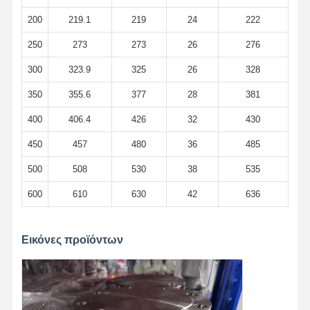
200
219.1
219
24
222
Χωρίς συγκόλληση σωλήνες ανοξείδωτου
250
273
273
26
276
Υγειονομικές τοποθετήσεις σωληνώσεων ανοξείδωτου
300
323.9
325
26
328
ΣΩΛΉΝΑΣ BA
350
355.6
377
28
381
Ενωμένοι στενά ανοξείδωτο σωλήνες
400
406.4
426
32
430
Φύλλο σπειρών ανοξείδωτου
450
457
480
36
485
500
508
530
38
535
600
610
630
42
636
Εικόνες προϊόντων