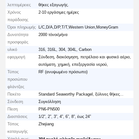
λεπτομέρειες
θήκες εξαγωγής.
Χρόνος
2-10 εργάσιμες ημέρες
παράδοσης
Όροι πληρωμής
L/C,D/A,D/P,T/T,Western Union,MoneyGram
Δυνατότητα
2000 τόνοι/μήνα
προσφοράς
υλικό
316, 316L, 304, 304L, Carbon
εφαρμογή
Σύνδεση, διακόσμηση, πετρέλαιο και φυσικό αέριο,
αυτόματη, χημική, επεξεργασία νερού,
Τύπος
RF (ανυψωμένο πρόσωπο)
προσώπου
φλάντζας
Πακέτο
Standard Seaworthy Packagel, ξύλινες θήκες...
Σύνδεση
Συγκόλληση
Πίεση
PN6-PN500
Διαστάσεις
1/2”, 2”, 3”, 4”, 6”, 8”, έως 24”
Τόπος
Zhejiang
καταγωγής
Υψηλό φως:
,