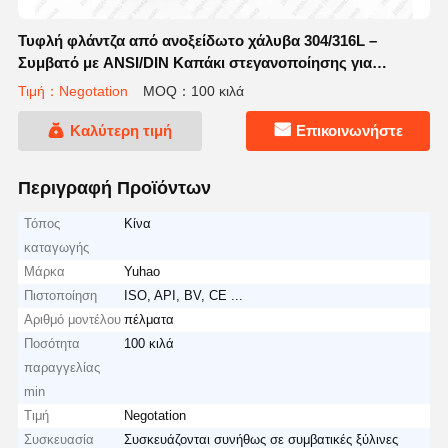
Τυφλή φλάντζα από ανοξείδωτο χάλυβα 304/316L –
Συμβατό με ANSI/DIN Καπάκι στεγανοποίησης για
βιομηχανικούς αγωγούς
Τιμή：Negotation
MOQ：100 κιλά
Καλύτερη τιμή
Επικοινωνήστε
Περιγραφή Προϊόντων
Τόπος
Κίνα
καταγωγής
Μάρκα
Yuhao
Πιστοποίηση
ISO, API, BV, CE ...
Αριθμό μοντέλου
πέλματα
Ποσότητα
100 κιλά
παραγγελίας
min
Τιμή
Negotation
Συσκευασία
Συσκευάζονται συνήθως σε συμβατικές ξύλινες