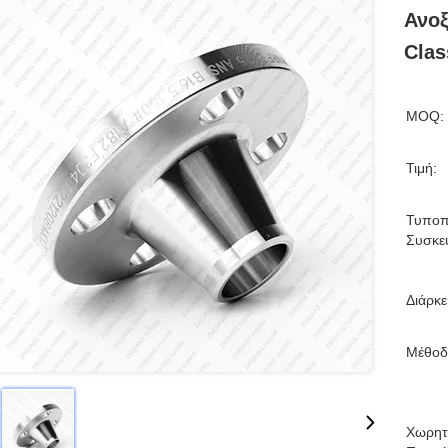
Ανοξ
Clas
MOQ:
Τιμή:
Τυποπ
Συσκε
Διάρκ
Μέθοδ
Χωρητ