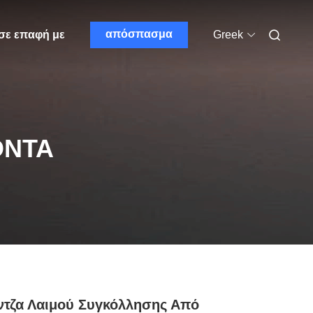
απόσπασμα
σε επαφή με
Greek
ΌΝΤΑ
τζα Λαιμού Συγκόλλησης Από