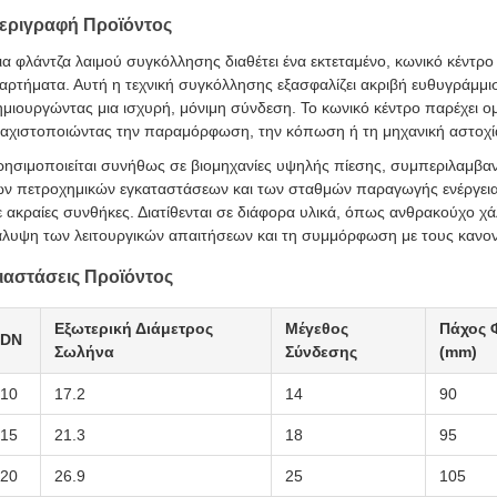
εριγραφή Προϊόντος
ια φλάντζα λαιμού συγκόλλησης διαθέτει ένα εκτεταμένο, κωνικό κέντρ
ξαρτήματα. Αυτή η τεχνική συγκόλλησης εξασφαλίζει ακριβή ευθυγράμμ
ημιουργώντας μια ισχυρή, μόνιμη σύνδεση. Το κωνικό κέντρο παρέχει 
λαχιστοποιώντας την παραμόρφωση, την κόπωση ή τη μηχανική αστοχία
ρησιμοποιείται συνήθως σε βιομηχανίες υψηλής πίεσης, συμπεριλαμβαν
ων πετροχημικών εγκαταστάσεων και των σταθμών παραγωγής ενέργειας
ε ακραίες συνθήκες. Διατίθενται σε διάφορα υλικά, όπως ανθρακούχο χ
άλυψη των λειτουργικών απαιτήσεων και τη συμμόρφωση με τους κανον
ιαστάσεις Προϊόντος
Εξωτερική Διάμετρος
Μέγεθος
Πάχος 
DN
Σωλήνα
Σύνδεσης
(mm)
10
17.2
14
90
15
21.3
18
95
20
26.9
25
105