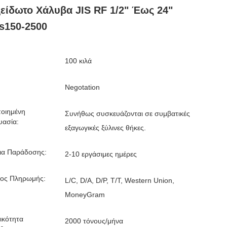
είδωτο Χάλυβα JIS RF 1/2" Έως 24"
s150-2500
100 κιλά
Negotation
οιημένη
Συνήθως συσκευάζονται σε συμβατικές
υασία:
εξαγωγικές ξύλινες θήκες.
εια Παράδοσης:
2-10 εργάσιμες ημέρες
ος Πληρωμής:
L/C, D/A, D/P, T/T, Western Union,
MoneyGram
ικότητα
2000 τόνους/μήνα