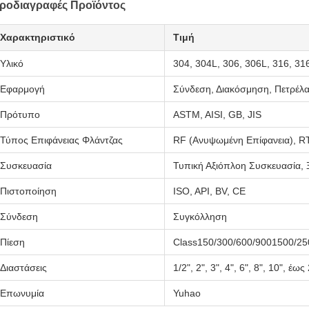
ροδιαγραφές Προϊόντος
Χαρακτηριστικό
Τιμή
Υλικό
304, 304L, 306, 306L, 316, 31
Εφαρμογή
Σύνδεση, Διακόσμηση, Πετρέλαι
Πρότυπο
ASTM, AISI, GB, JIS
Τύπος Επιφάνειας Φλάντζας
RF (Ανυψωμένη Επίφανεια), R
Συσκευασία
Τυπική Αξιόπλοη Συσκευασία, 
Πιστοποίηση
ISO, API, BV, CE
Σύνδεση
Συγκόλληση
Πίεση
Class150/300/600/9001500/25
Διαστάσεις
1/2", 2", 3", 4", 6", 8", 10", έως
Επωνυμία
Yuhao