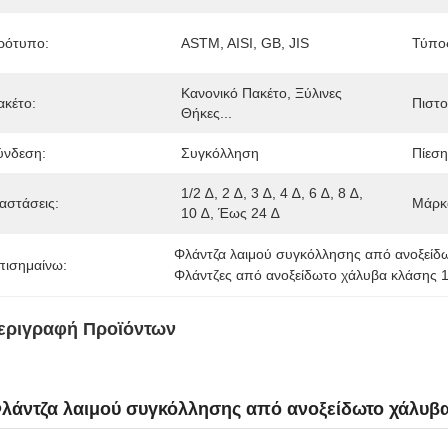
ρότυπο:
ASTM, AISI, GB, JIS
Τύπο
Κανονικό Πακέτο, Ξύλινες 
ακέτο:
Πιστο
Θήκες...
ύνδεση:
Συγκόλληση
Πίεση
1/2 ∆, 2 ∆, 3 ∆, 4 ∆, 6 ∆, 8 ∆, 
ιαστάσεις:
Μάρκ
10 ∆, Έως 24 ∆
Φλάντζα λαιμού συγκόλλησης από ανοξείδ
πισημαίνω:
Φλάντζες από ανοξείδωτο χάλυβα κλάσης 
εριγραφή Προϊόντων
λάντζα λαιμού συγκόλλησης από ανοξείδωτο χάλυβα 