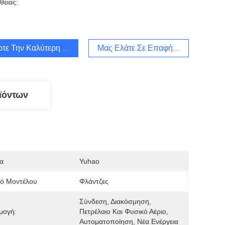
θειας:
τε Την Καλύτερη Τιμή
Μας Ελάτε Σε Επαφή Με
ϊόντων
α
Yuhao
μό Μοντέλου
Φλάντζες
Σύνδεση, Διακόσμηση, 
μογή:
Πετρέλαιο Και Φυσικό Αέριο, 
Αυτοματοποίηση, Νέα Ενέργεια