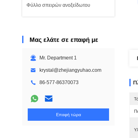
Φύλλο σπειρών ανοξείδωτου
Μας ελάτε σε επαφή με
Mr. Department 1
krystal@zhejiangyuhao.com
Π
86-577-86370073
Τ
Π
Επαφή τώρα
Υλ