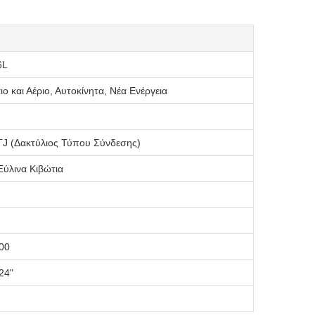
6L
ο και Αέριο, Αυτοκίνητα, Νέα Ενέργεια
TJ (Δακτύλιος Τύπου Σύνδεσης)
Ξύλινα Κιβώτια
00
 24"