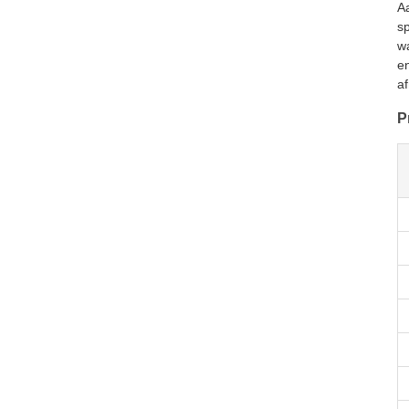
Aa
sp
wa
en
af
P