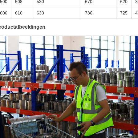
500
508
530
670
620
3
600
610
630
780
725
4
roductafbeeldingen