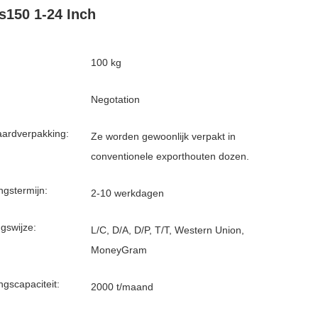
s150 1-24 Inch
100 kg
Negotation
ardverpakking:
Ze worden gewoonlijk verpakt in
conventionele exporthouten dozen.
ngstermijn:
2-10 werkdagen
ngswijze:
L/C, D/A, D/P, T/T, Western Union,
MoneyGram
ngscapaciteit:
2000 t/maand