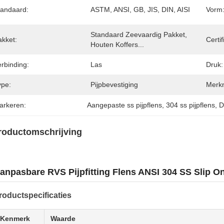
tandaard:
ASTM, ANSI, GB, JIS, DIN, AISI
Vorm
Standaard Zeevaardig Pakket, 
akket:
Certif
Houten Koffers...
rbinding:
Las
Druk:
ype:
Pijpbevestiging
Merk
arkeren:
Aangepaste ss pijpflens
, 
304 ss pijpflens
, 
D
roductomschrijving
anpasbare RVS Pijpfitting Flens ANSI 304 SS Slip O
roductspecificaties
Kenmerk
Waarde