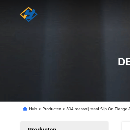
D
Huis
>
Producten
>
304 roestvrij staal Slip On Flange
Producten