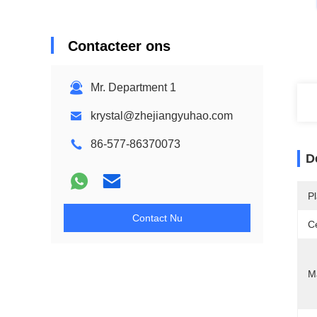
Contacteer ons
Mr. Department 1
krystal@zhejiangyuhao.com
86-577-86370073
D
P
Contact Nu
Ce
Ma