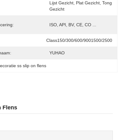
Lijst Gezicht, Plat Gezicht, Tong 
:
Gezicht
icering:
ISO, API, BV, CE, CO ...
Class150/300/600/9001500/2500
naam:
YUHAO
ecoratie ss slip on flens
n Flens