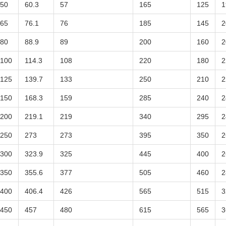
50
60.3
57
165
125
1
65
76.1
76
185
145
2
80
88.9
89
200
160
2
100
114.3
108
220
180
2
125
139.7
133
250
210
2
150
168.3
159
285
240
2
200
219.1
219
340
295
2
250
273
273
395
350
2
300
323.9
325
445
400
2
350
355.6
377
505
460
2
400
406.4
426
565
515
3
450
457
480
615
565
3