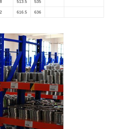
8
513.5
535
2
616.5
636