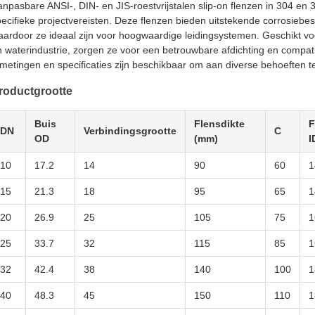
npasbare ANSI-, DIN- en JIS-roestvrijstalen slip-on flenzen in 304 en 
ecifieke projectvereisten. Deze flenzen bieden uitstekende corrosiebe
ardoor ze ideaal zijn voor hoogwaardige leidingsystemen. Geschikt voo
 waterindustrie, zorgen ze voor een betrouwbare afdichting en compati
metingen en specificaties zijn beschikbaar om aan diverse behoeften t
roductgrootte
Buis
Flensdikte
F
DN
Verbindingsgrootte
C
OD
(mm)
I
10
17.2
14
90
60
1
15
21.3
18
95
65
1
20
26.9
25
105
75
1
25
33.7
32
115
85
1
32
42.4
38
140
100
1
40
48.3
45
150
110
1