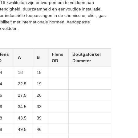
316 kwaliteiten zijn ontworpen om te voldoen aan
stendigheid, duurzaamheid en eenvoudige installatie,
r industriële toepassingen in de chemische, olie-, gas-
biliteit met internationale normen. Aangepaste
e voldoen.
lens
Flens
Boutgatcirkel
A
B
D
OD
Diameter
4
18
15
4
22.5
19
6
27.5
26
6
34.5
33
8
43.5
39
8
49.5
46