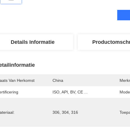
Details Informatie
Productomschr
etailinformatie
laats Van Herkomst
China
Merk
rtificering
ISO, API, BV, CE ...
Mode
teriaal:
306, 304, 316
Toepa