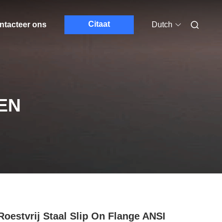
Citaat
ntacteer ons
Dutch
EN
Roestvrij Staal Slip On Flange ANSI