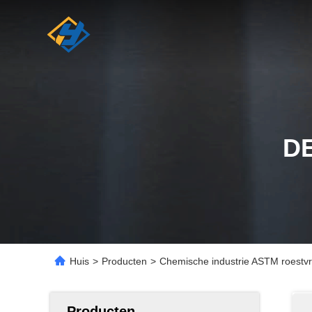
D
Huis
>
Producten
>
Chemische industrie ASTM roestv
Producten