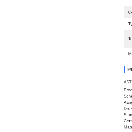
Ce
T
T
M
P
ASTM
Prod
Sch
Aan
Druk
Sta
Cert
Mate