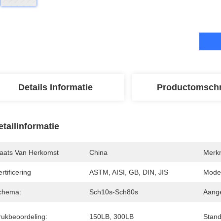
Details Informatie
Productomschr
etailinformatie
laats Van Herkomst
China
Merk
rtificering
ASTM, AISI, GB, DIN, JIS
Mode
chema:
Sch10s-Sch80s
Aange
rukbeoordeling:
150LB, 300LB
Stand