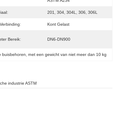
ASTM A234
iaal:
201, 304, 304L, 306, 306L
Verbinding:
Kont Gelast
ter Bereik:
DN6-DN900
e buisbehoren
, 
met een gewicht van niet meer dan 10 kg
sche industrie ASTM