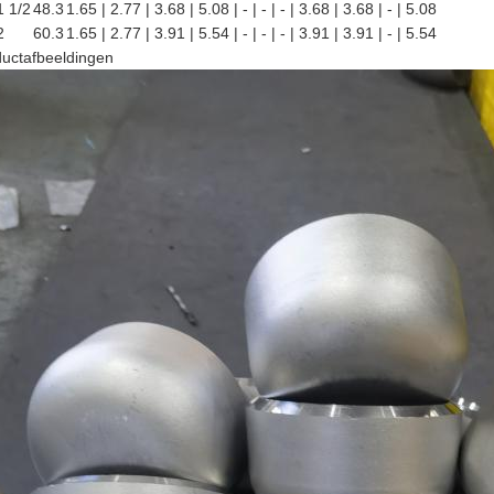
1 1/2
48.3
1.65 | 2.77 | 3.68 | 5.08 | - | - | - | 3.68 | 3.68 | - | 5.08
2
60.3
1.65 | 2.77 | 3.91 | 5.54 | - | - | - | 3.91 | 3.91 | - | 5.54
uctafbeeldingen