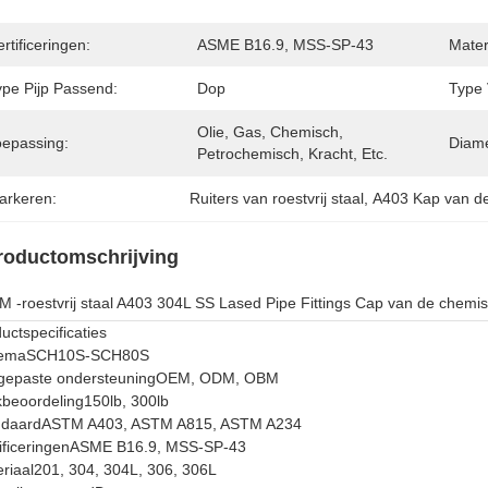
rtificeringen:
ASME B16.9, MSS-SP-43
Mater
ype Pijp Passend:
Dop
Type 
Olie, Gas, Chemisch, 
oepassing:
Diame
Petrochemisch, Kracht, Etc.
arkeren:
Ruiters van roestvrij staal
, 
A403 Kap van d
roductomschrijving
 -roestvrij staal A403 304L SS Lased Pipe Fittings Cap van de chemi
uctspecificaties
ema
SCH10S-SCH80S
gepaste ondersteuning
OEM, ODM, OBM
beoordeling
150lb, 300lb
ndaard
ASTM A403, ASTM A815, ASTM A234
ificeringen
ASME B16.9, MSS-SP-43
riaal
201, 304, 304L, 306, 306L