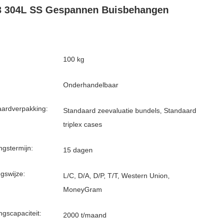
3 304L SS Gespannen Buisbehangen
100 kg
Onderhandelbaar
ardverpakking:
Standaard zeevaluatie bundels, Standaard
triplex cases
ngstermijn:
15 dagen
ngswijze:
L/C, D/A, D/P, T/T, Western Union,
MoneyGram
ngscapaciteit:
2000 t/maand