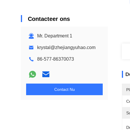
Contacteer ons
Mr. Department 1
krystal@zhejiangyuhao.com
86-577-86370073
D
Contact Nu
P
Ce
S
D