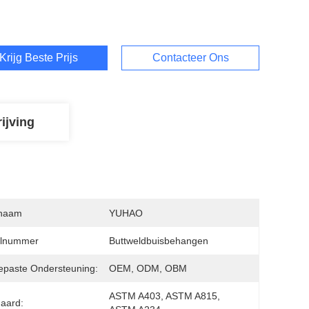
Krijg Beste Prijs
Contacteer Ons
ijving
naam
YUHAO
lnummer
Buttweldbuisbehangen
paste Ondersteuning:
OEM, ODM, OBM
ASTM A403, ASTM A815, 
aard: