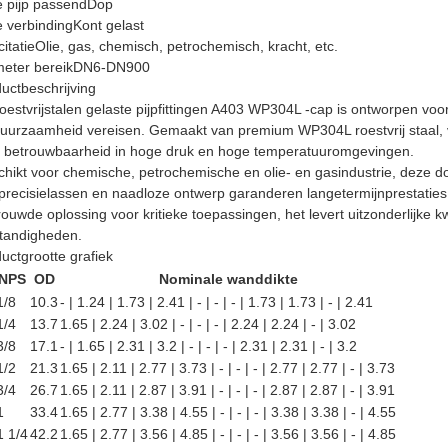
 pijp passend
Dop
 verbinding
Kont gelast
citatie
Olie, gas, chemisch, petrochemisch, kracht, etc.
eter bereik
DN6-DN900
uctbeschrijving
oestvrijstalen gelaste pijpfittingen A403 WP304L -cap is ontworpen voo
uurzaamheid vereisen. Gemaakt van premium WP304L roestvrij staal, 
 betrouwbaarheid in hoge druk en hoge temperatuuromgevingen.
hikt voor chemische, petrochemische en olie- en gasindustrie, deze dop 
precisielassen en naadloze ontwerp garanderen langetermijnprestaties
rouwde oplossing voor kritieke toepassingen, het levert uitzonderlijke 
tandigheden.
uctgrootte grafiek
NPS
OD
Nominale wanddikte
1/8
10.3
- | 1.24 | 1.73 | 2.41 | - | - | - | 1.73 | 1.73 | - | 2.41
1/4
13.7
1.65 | 2.24 | 3.02 | - | - | - | 2.24 | 2.24 | - | 3.02
3/8
17.1
- | 1.65 | 2.31 | 3.2 | - | - | - | 2.31 | 2.31 | - | 3.2
1/2
21.3
1.65 | 2.11 | 2.77 | 3.73 | - | - | - | 2.77 | 2.77 | - | 3.73
3/4
26.7
1.65 | 2.11 | 2.87 | 3.91 | - | - | - | 2.87 | 2.87 | - | 3.91
1
33.4
1.65 | 2.77 | 3.38 | 4.55 | - | - | - | 3.38 | 3.38 | - | 4.55
1 1/4
42.2
1.65 | 2.77 | 3.56 | 4.85 | - | - | - | 3.56 | 3.56 | - | 4.85