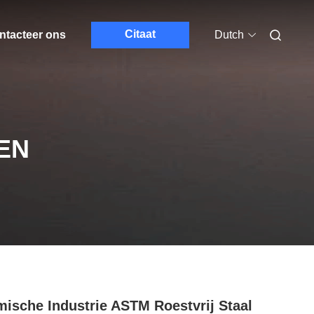
Citaat
ntacteer ons
Dutch
EN
ische Industrie ASTM Roestvrij Staal