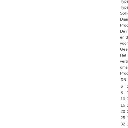
Type
Type
Solli
Diam
Prod
De r
en d
voor
Gesc
Het 
vert
oms
Prod
DN
6
8
10
15
20
25
32