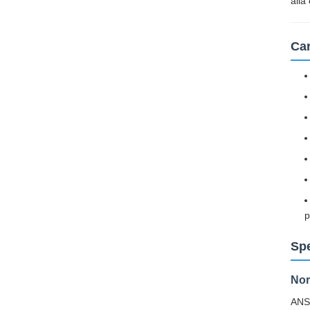
alla
Car
p
Spe
Nor
ANS