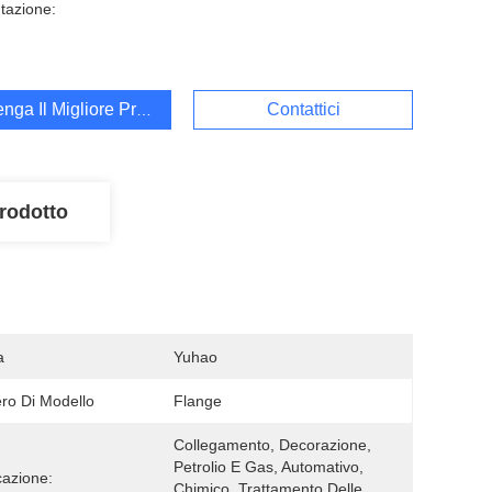
tazione:
enga Il Migliore Prezzo
Contattici
rodotto
a
Yuhao
o Di Modello
Flange
Collegamento, Decorazione, 
Petrolio E Gas, Automativo, 
cazione:
Chimico, Trattamento Delle 