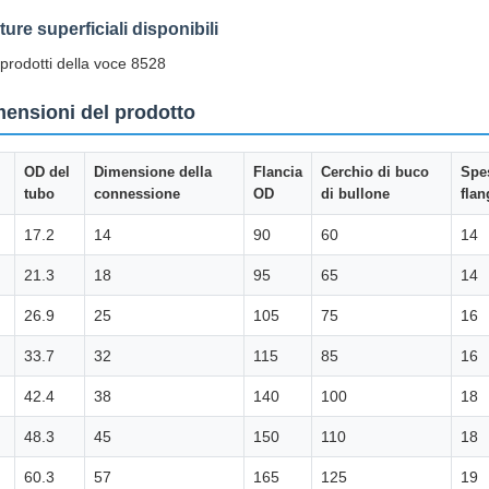
ture superficiali disponibili
i prodotti della voce 8528
ensioni del prodotto
OD del
Dimensione della
Flancia
Cerchio di buco
Spe
tubo
connessione
OD
di bullone
flan
17.2
14
90
60
14
21.3
18
95
65
14
26.9
25
105
75
16
33.7
32
115
85
16
42.4
38
140
100
18
48.3
45
150
110
18
60.3
57
165
125
19