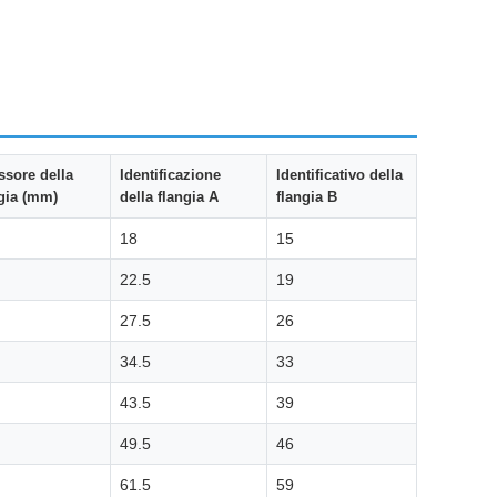
ssore della
Identificazione
Identificativo della
gia (mm)
della flangia A
flangia B
18
15
22.5
19
27.5
26
34.5
33
43.5
39
49.5
46
61.5
59