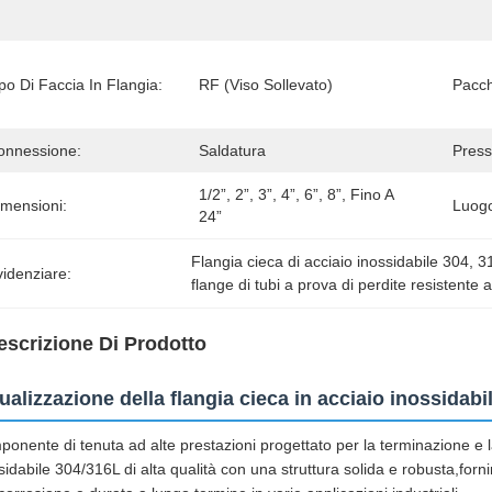
po Di Faccia In Flangia:
RF (viso Sollevato)
Pacch
onnessione:
Saldatura
Press
1/2”, 2”, 3”, 4”, 6”, 8”, Fino A 
imensioni:
Luogo
24”
Flangia cieca di acciaio inossidabile 304
, 
31
idenziare:
flange di tubi a prova di perdite resistente 
escrizione Di Prodotto
ualizzazione della flangia cieca in acciaio inossidabi
onente di tenuta ad alte prestazioni progettato per la terminazione e la c
sidabile 304/316L di alta qualità con una struttura solida e robusta,for