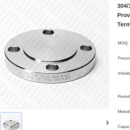
304/
Prov
Term
MOQ:
Prezzo
Imball
Period
Metod
Capaci