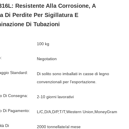
316L: Resistente Alla Corrosione, A
a Di Perdite Per Sigillatura E
inazione Di Tubazioni
100 kg
:
Negotation
aggio Standard:
Di solito sono imballati in casse di legno
convenzionali per l'esportazione.
o Di Consegna:
2-10 giorni lavorativi
o Di Pagamento:
L/C,D/A,D/P,T/T,Western Union,MoneyGram
tà Di
2000 tonnellate/al mese