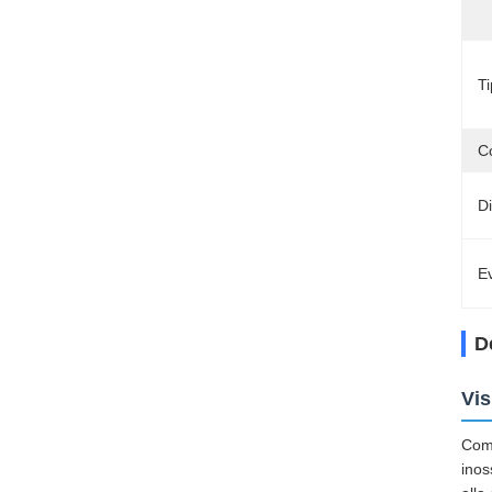
Ti
C
D
Ev
D
Vis
Comp
inos