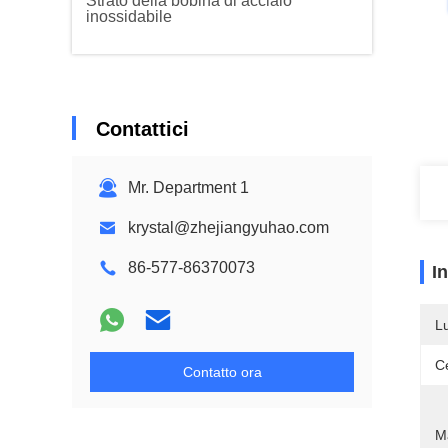
Strato della bobina di acciaio
inossidabile
Contattici
Mr. Department 1
krystal@zhejiangyuhao.com
86-577-86370073
I
L
Ce
Contatto ora
Ma