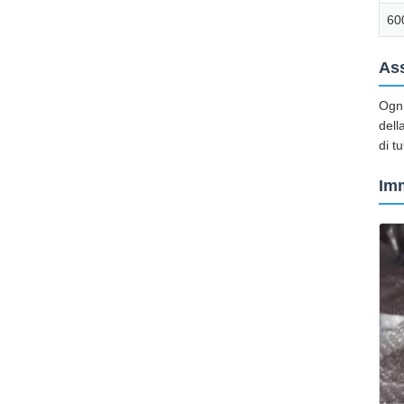
60
Ass
Ogni
dell
di t
Imm