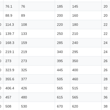
76.1
76
185
145
20
88.9
89
200
160
20
0
114.3
108
220
180
22
5
139.7
133
250
210
22
0
168.3
159
285
240
24
0
219.1
219
340
295
24
0
273
273
395
350
26
0
323.9
325
445
400
26
0
355.6
377
505
460
28
0
406.4
426
565
515
32
0
457
480
615
565
36
0
508
530
670
620
38