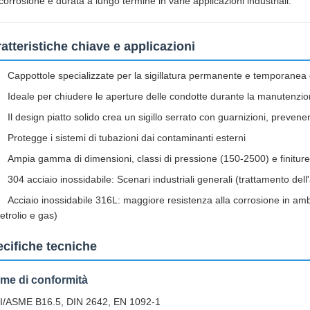
 corrosione e durata a lungo termine in varie applicazioni industriali.
atteristiche chiave e applicazioni
Cappottole specializzate per la sigillatura permanente e temporanea 
Ideale per chiudere le aperture delle condotte durante la manutenzio
Il design piatto solido crea un sigillo serrato con guarnizioni, preven
Protegge i sistemi di tubazioni dai contaminanti esterni
Ampia gamma di dimensioni, classi di pressione (150-2500) e finiture 
304 acciaio inossidabile: Scenari industriali generali (trattamento de
Acciaio inossidabile 316L: maggiore resistenza alla corrosione in ambi
etrolio e gas)
cifiche tecniche
me di conformità
I/ASME B16.5, DIN 2642, EN 1092-1