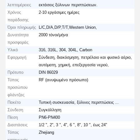
λεπτομέρειες
εκτάσεις ξύλινων περιπτώσεων.
Χρόνος
2-10 εργάσιμες ημέρες
παράδοσης
Όροι πληρωμής
L/C,D/A,D/P,T/T,Western Union,
Δυνατότητα
2000 τόνοι/μήνα
προσφοράς
Υλικό
316, 316L, 304, 304L, Carbon
Εφαρμογή
Σύνδεση, διακόσμηση, πετρέλαιο και φυσικό αέριο,
αυτόματη, χημική, επεξεργασία νερού,
Πρότυπο
DIN 86029
Τύπος
RF (ανυψωμένο πρόσωπο)
προσώπου
φλάντζας
Πακέτο
Τυπική συσκευασία, ξύλινες περιπτώσεις ...
Σύνδεση
Συγκόλληση
Πίεση
PN6-PN400
Διαστάσεις
1/2 ", 2", 3 ", 4", 6 ", 8", 10 ", έως 24"
Τόπος
Zhejiang
καταγωγής