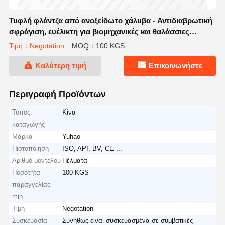
Τυφλή φλάντζα από ανοξείδωτο χάλυβα - Αντιδιαβρωτική
σφράγιση, ευέλικτη για βιομηχανικές και θαλάσσιες
σωληνώσεις
Τιμή：Negotation
MOQ：100 KGS
Καλύτερη τιμή
Επικοινωνήστε
Περιγραφή Προϊόντων
Τόπος
Κίνα
καταγωγής
Μάρκα
Yuhao
Πιστοποίηση
ISO, API, BV, CE ...
Αριθμό μοντέλου
Πέλματα
Ποσότητα
100 KGS
παραγγελίας
min
Τιμή
Negotation
Συσκευασία
Συνήθως είναι συσκευασμένα σε συμβατικές