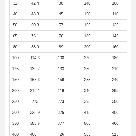
32
42.4
38
140
100
Χωρίς συγκόλληση σωλήνες ανοξείδωτου
40
48.3
45
150
110
Υγειονομικές τοποθετήσεις σωληνώσεων ανοξείδωτου
50
60.3
57
165
125
65
76.1
76
185
145
ΣΩΛΉΝΑΣ BA
80
88.9
89
200
160
Ενωμένοι στενά ανοξείδωτο σωλήνες
100
114.3
108
220
180
Φύλλο σπειρών ανοξείδωτου
125
139.7
133
250
210
150
168.3
159
285
240
200
219.1
219
340
295
250
273
273
395
350
300
323.9
325
445
400
350
355.6
377
505
460
400
406.4
426
565
515