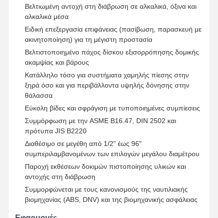
Βελτιωμένη αντοχή στη διάβρωση σε αλκαλικά, όξινα και
αλκαλικά μέσα
Ειδική επεξεργασία επιφάνειας (πασίβωση, παρασκευή με
ακινητοποίηση) για τη μέγιστη προστασία
Βελτιστοποιημένο πάχος δίσκου εξισορρόπησης δομικής
ακαμψίας και βάρους
Κατάλληλο τόσο για συστήματα χαμηλής πίεσης στην
ξηρά όσο και για περιβάλλοντα υψηλής δόνησης στην
θάλασσα
Εύκολη βίδες και σφράγιση με τυποποιημένες συμπίεσεις
Συμμόρφωση με την ASME B16.47, DIN 2502 και
πρότυπα JIS B2220
Διαθέσιμο σε μεγέθη από 1/2" έως 96"
συμπεριλαμβανομένων των επιλογών μεγάλου διαμέτρου
Παροχή εκθέσεων δοκιμών πιστοποίησης υλικών και
αντοχής στη διάβρωση
Αρχική
Προϊόντα
Βίντεο
Σχετικά Με
Συμμορφώνεται με τους κανονισμούς της ναυτιλιακής
Σελίδα
Εμάς
βιομηχανίας (ABS, DNV) και της βιομηχανικής ασφάλειας
Εφαρμογές