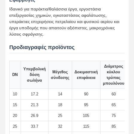
Ιδανικό για παράκτια/θαλάσσια έργα, εργοστάσια
επεξεργασίας χημικών, εγκαταστάσεις αφαλάτωσης,
υπεράκτιες επιχειρήσεις πετρελαίου και φυσικού αερίου και
Γύρος
Ποιοτικός
Επαφή
Νέα
Εργοστασίων
Έλεγχος
έργα υποδομής που απαιτούν αξιόπιστες, μακροχρόνιες
λύσεις σφράγισης.
Προδιαγραφές προϊόντος
Όλες Οι
Διάμετρος
Περιπτώσεις
Υπερβολική
Μέγεθος
Δοκιμαστική
κύκλου
DN
δόση
φλ
σύνδεσης
επιφάνεια
τρύπας
σωλήνα
Τεχνουργήματα για σωλήνες από ανοξείδωτο χάλυβα
μπουλόνου
10
17.2
14
90
60
Τεχνουργήματα για σωλήνες από ανοξείδωτο χάλυβα
15
21.3
18
95
65
Σφυρηλατημένες ανοξείδωτο τοποθετήσεις σωληνώσεων
20
26.9
25
105
75
Φλάντζες ανοξείδωτου
25
33.7
32
115
85
βαλβίδα από ανοξείδωτο χάλυβα